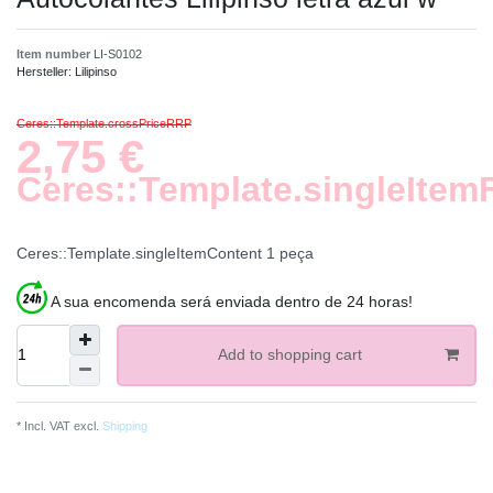
Item number
LI-S0102
Hersteller:
Lilipinso
Ceres::Template.crossPriceRRP
2,75 €
Ceres::Template.singleItem
Ceres::Template.singleItemContent
1
peça
A sua encomenda será enviada dentro de 24 horas!
Add to shopping cart
* Incl. VAT excl.
Shipping