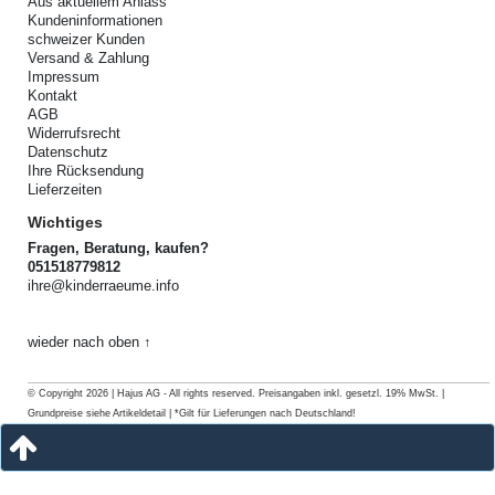
Aus aktuellem Anlass
Kundeninformationen
schweizer Kunden
Versand & Zahlung
Impressum
Kontakt
AGB
Widerrufsrecht
Datenschutz
Ihre Rücksendung
Lieferzeiten
Wichtiges
Fragen, Beratung, kaufen?
051518779812
ihre@kinderraeume.info
wieder nach oben ↑
© Copyright 2026 | Hajus AG - All rights reserved. Preisangaben inkl. gesetzl. 19% MwSt. |
Grundpreise siehe Artikeldetail | *Gilt für Lieferungen nach Deutschland!