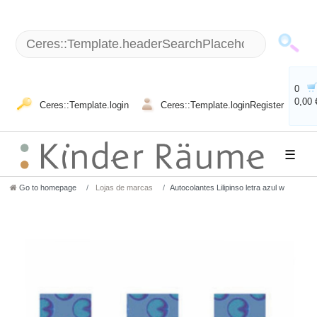
0
0,00 
Ceres::Template.login
Ceres::Template.loginRegister
☰
Go to homepage
Lojas de marcas
Autocolantes Lilipinso letra azul w