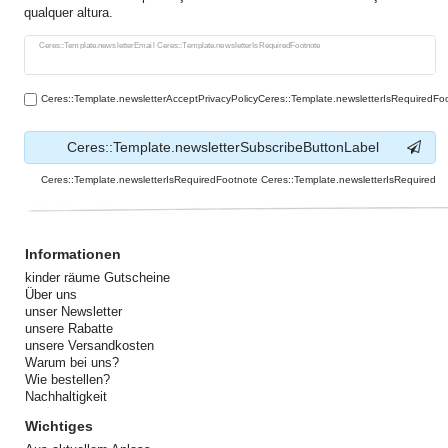
qualquer altura.
Ceres::Template.newsletterHoneypotLabel
Ceres::Template.newsletterEmail Ceres::Template.newsletterIsRequiredFootnote
Ceres::Template.newsletterAcceptPrivacyPolicyCeres::Template.newsletterIsRequiredFo
Ceres::Template.newsletterSubscribeButtonLabel
Ceres::Template.newsletterIsRequiredFootnote Ceres::Template.newsletterIsRequired
Informationen
kinder räume Gutscheine
Über uns
unser Newsletter
unsere Rabatte
unsere Versandkosten
Warum bei uns?
Wie bestellen?
Nachhaltigkeit
Wichtiges