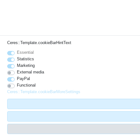
Ceres::Template.cookieBarHintText
Essential
Statistics
Marketing
External media
PayPal
Functional
Ceres::Template.cookieBarMoreSettings