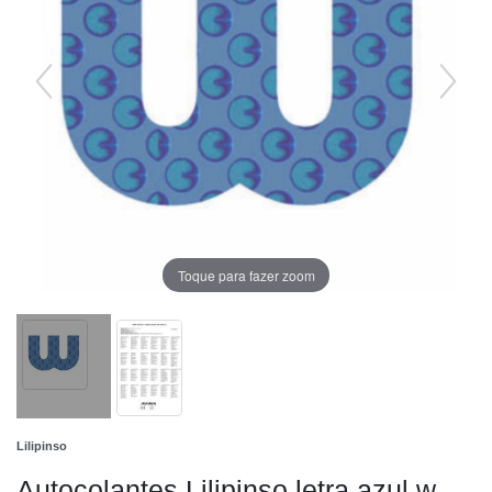
Toque para fazer zoom
Lilipinso
Autocolantes Lilipinso letra azul w