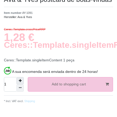
Item number
AY-1091
Hersteller:
Ava & Yves
Ceres::Template.crossPriceRRP
1,28 €
Ceres::Template.singleItem
Ceres::Template.singleItemContent
1
peça
A sua encomenda será enviada dentro de 24 horas!
Add to shopping cart
* Incl. VAT excl.
Shipping