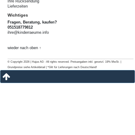
Ihre Rücksendung
Lieferzeiten
Wichtiges
Fragen, Beratung, kaufen?
051518779812
ihre@kinderraeume.info
wieder nach oben ↑
© Copyright 2026 | Hajus AG - All rights reserved. Preisangaben inkl. gesetzl. 19% MwSt. |
Grundpreise siehe Artikeldetail | *Gilt für Lieferungen nach Deutschland!