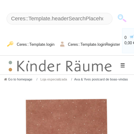
0
0,00 
Ceres::Template.login
Ceres::Template.loginRegister
☰
Go to homepage
Loja especializada
Ava & Yves postcard de boas-vindas