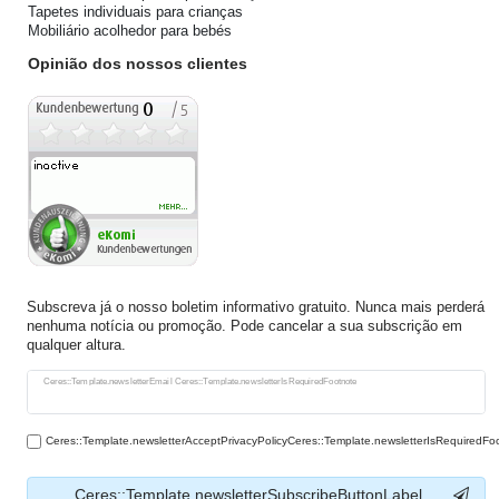
Tapetes individuais para crianças
Mobiliário acolhedor para bebés
Opinião dos nossos clientes
Subscreva já o nosso boletim informativo gratuito. Nunca mais perderá
nenhuma notícia ou promoção. Pode cancelar a sua subscrição em
qualquer altura.
Ceres::Template.newsletterHoneypotLabel
Ceres::Template.newsletterEmail Ceres::Template.newsletterIsRequiredFootnote
Ceres::Template.newsletterAcceptPrivacyPolicyCeres::Template.newsletterIsRequiredFo
Ceres::Template.newsletterSubscribeButtonLabel