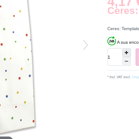
4,17 
Ceres:
Ceres::Templat
A sua enco
* Incl. VAT excl.
Ship