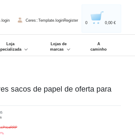
020'' - Wir sind dabei!
❋
.login
Ceres::Template.loginRegister
0
0,00 €
Loja
Lojas de
A
specializada
marcas
caminho
es sacos de papel de oferta para
45
es
ossPriceRRP