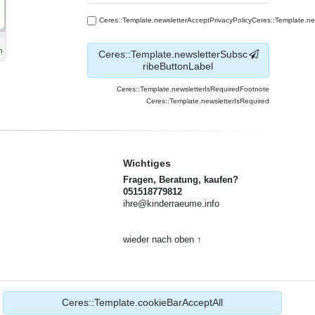
Ceres::Template.newsletterAcceptPrivacyPolicyCeres::Template.n
Ceres::Template.newsletterSubsc
ribeButtonLabel
Ceres::Template.newsletterIsRequiredFootnote
Ceres::Template.newsletterIsRequired
Wichtiges
Fragen, Beratung, kaufen?
051518779812
ihre@kinderraeume.info
wieder nach oben ↑
Ceres::Template.cookieBarAcceptAll