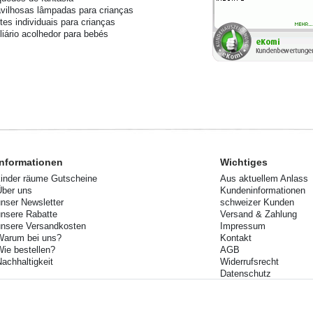
vilhosas lâmpadas para crianças
tes individuais para crianças
liário acolhedor para bebés
Informationen
Wichtiges
kinder räume Gutscheine
Aus aktuellem Anlass
Über uns
Kundeninformationen
unser Newsletter
schweizer Kunden
unsere Rabatte
Versand & Zahlung
unsere Versandkosten
Impressum
Warum bei uns?
Kontakt
Wie bestellen?
AGB
Nachhaltigkeit
Widerrufsrecht
Datenschutz
Ihre Rücksendung
Lieferzeiten