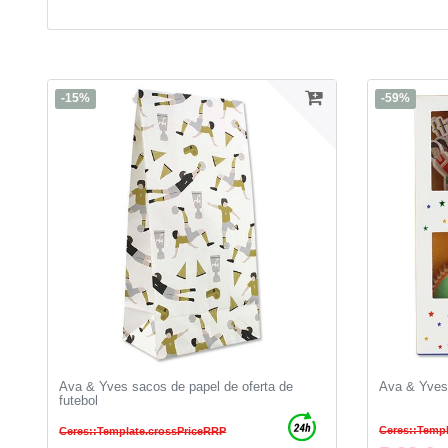
-15%
-59%
Ava & Yves sacos de papel de oferta de
Ava & Yves
futebol
Ceres::Temp
Ceres::Template.crossPriceRRP