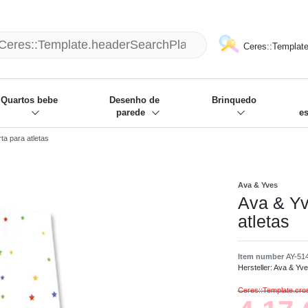
mack und wir die passenden Sachen
❋
- Focus: "Beste Online Shops 2
Ceres::Template
Quartos bebe
Desenho de
Brinquedo
parede
e
ta para atletas
Ava & Yves
Ava & Yv
atletas
Item number
AY-51
Hersteller:
Ava & Yv
Ceres::Template.cr