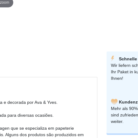
r zoom
Schnelle
Wir liefern sch
Ihr Paket in k
Ihnen!
Kundenzu
a e decorada por Ava & Yves.
Mehr als 90%
sind zufriede
ada para diversas ocasiões.
weiter.
gen que se especializa em papeterie
ais. Alguns dos produtos são produzidos em