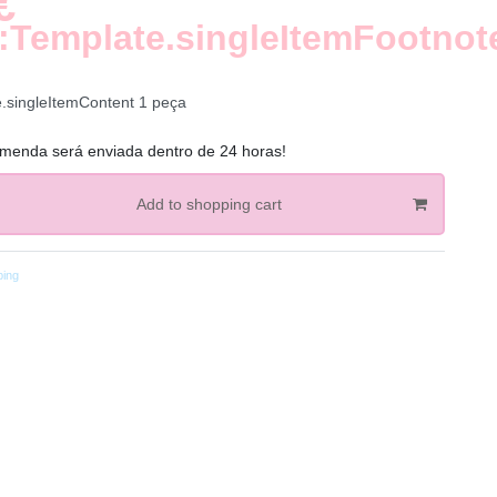
€
:Template.singleItemFootnot
e.singleItemContent
1
peça
menda será enviada dentro de 24 horas!
Add to shopping cart
ping