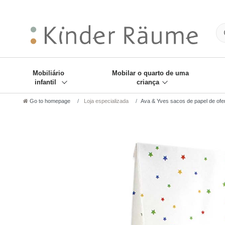
❋
Sie haben den Gesch
Mobiliário
Mobilar o quarto de uma
infantil
criança
Go to homepage
Loja especializada
Ava & Yves sacos de papel de ofer