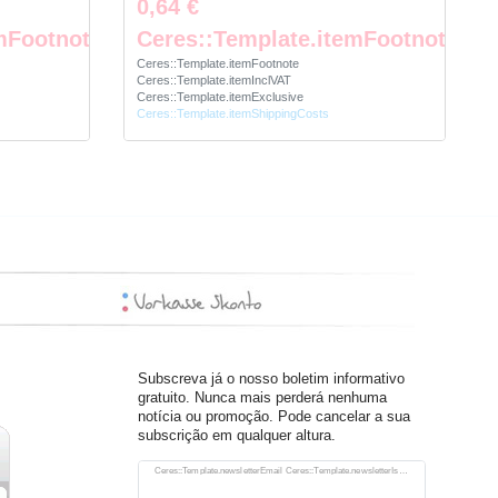
0,64 €
mFootnote
Ceres::Template.itemFootnote
Ceres::Template.itemFootnote
Ceres::Template.itemInclVAT
Ceres::Template.itemExclusive
Ceres::Template.itemShippingCosts
Subscreva já o nosso boletim informativo
gratuito. Nunca mais perderá nenhuma
notícia ou promoção. Pode cancelar a sua
subscrição em qualquer altura.
Ceres::Template.newsletterHoneypotLabel
Ceres::Template.newsletterEmail Ceres::Template.newsletterIsRequiredFootnote