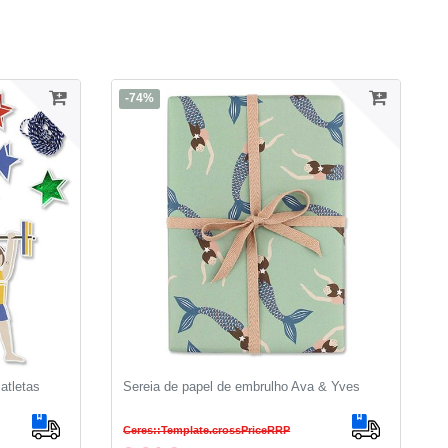
-74%
atletas
Sereia de papel de embrulho Ava & Yves
Ceres::Template.crossPriceRRP