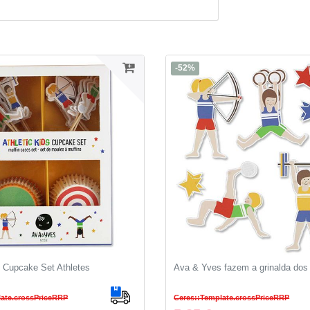
-52%
 Cupcake Set Athletes
Ava & Yves fazem a grinalda dos 
late.crossPriceRRP
Ceres::Template.crossPriceRRP