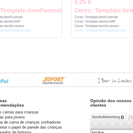
5,25 €
:Template.itemFootnote
Ceres::Template.ite
te.itemFootnote
Ceres::Template.itemFootnote
te.itemInclVAT
Ceres::Template.itemInclVAT
te.itemExclusive
Ceres::Template.itemExclusive
te.itemShippingCosts
Ceres::Template.itemShippingCosts
sas
Opinião dos nossos
omendações
clientes
s camas para crianças
s para jovens
a de cama de crianças sonhadoras
ntar o papel de parede das crianças
quedos de fantasia