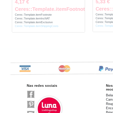
5,33 €
4,17 €
Ceres:
Ceres::Template.itemFootnote
Ceres::Templa
Ceres::Template.itemFootnote
Ceres::Templa
Ceres::Template.itemInclVAT
Ceres::Templa
Ceres::Template.itemExclusive
Ceres::Templa
Ceres::Template.itemShippingCosts
Nas redes sociais
Nos
rec
Bela
Cama
Roup
Enca
Brin