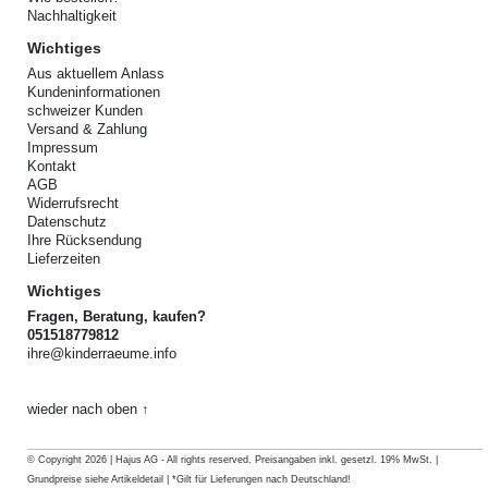
Nachhaltigkeit
Wichtiges
Aus aktuellem Anlass
Kundeninformationen
schweizer Kunden
Versand & Zahlung
Impressum
Kontakt
AGB
Widerrufsrecht
Datenschutz
Ihre Rücksendung
Lieferzeiten
Wichtiges
Fragen, Beratung, kaufen?
051518779812
ihre@kinderraeume.info
wieder nach oben ↑
© Copyright 2026 | Hajus AG - All rights reserved. Preisangaben inkl. gesetzl. 19% MwSt. |
Grundpreise siehe Artikeldetail | *Gilt für Lieferungen nach Deutschland!