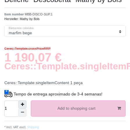
Item number
MBB-DISCO-SUP.1
Hersteller:
Mathy by Bols
Elementos coloridos
Ceres::Template.crossPriceRRP
1 190,07 €
Ceres::Template.singleItem
Ceres::Template.singleItemContent
1
peça
Tempo de entrega aproximado de 3-4 semanas!
Add to shopping cart
* Incl. VAT excl.
Shipping