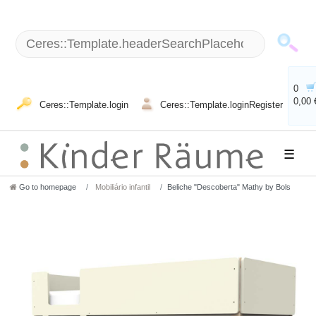
0
0,00 
Ceres::Template.login
Ceres::Template.loginRegister
☰
Go to homepage
Mobiliário infantil
Beliche "Descoberta" Mathy by Bols