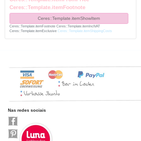
Ceres::Template.itemFootnote
Ceres::Template.itemShowItem
Ceres::Template.itemFootnote
Ceres::Template.itemInclVAT
Ceres::Template.itemExclusive
Ceres::Template.itemShippingCosts
Nas redes sociais