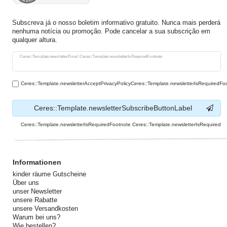
Subscreva já o nosso boletim informativo gratuito. Nunca mais perderá
nenhuma notícia ou promoção. Pode cancelar a sua subscrição em
qualquer altura.
Ceres::Template.newsletterHoneypotLabel
Ceres::Template.newsletterEmail Ceres::Template.newsletterIsRequiredFootnote
Ceres::Template.newsletterAcceptPrivacyPolicyCeres::Template.newsletterIsRequiredFo
Ceres::Template.newsletterSubscribeButtonLabel
Ceres::Template.newsletterIsRequiredFootnote Ceres::Template.newsletterIsRequired
Informationen
kinder räume Gutscheine
Über uns
unser Newsletter
unsere Rabatte
unsere Versandkosten
Warum bei uns?
Wie bestellen?