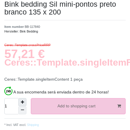
Bink bedding Sil mini-pontos preto
branco 135 x 200
Item number
BB-117840
Hersteller:
Bink Bedding
Ceres::Template.crossPriceRRP
57,21 €
Ceres::Template.singleItem
Ceres::Template.singleItemContent
1
peça
A sua encomenda será enviada dentro de 24 horas!
Add to shopping cart
* Incl. VAT excl.
Shipping