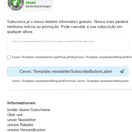
Subscreva já o nosso boletim informativo gratuito. Nunca mais perderá
nenhuma notícia ou promoção. Pode cancelar a sua subscrição em
qualquer altura.
Ceres::Template.newsletterHoneypotLabel
Ceres::Template.newsletterEmail Ceres::Template.newsletterIsRequiredFootnote
Ceres::Template.newsletterAcceptPrivacyPolicyCeres::Template.newsletterIsRequiredFo
Ceres::Template.newsletterSubscribeButtonLabel
Ceres::Template.newsletterIsRequiredFootnote Ceres::Template.newsletterIsRequired
Informationen
kinder räume Gutscheine
Über uns
unser Newsletter
unsere Rabatte
unsere Versandkosten