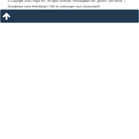
© Copyright 2026 | Hajus AG - All rights reserved. Preisangaben inkl. gesetzl. 19% MwSt. |
Grundpreise siehe Artikeldetail | *Gilt für Lieferungen nach Deutschland!