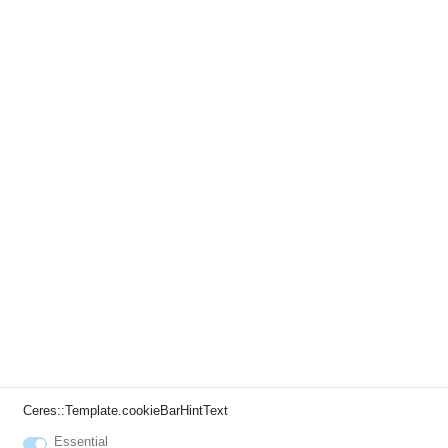
Ceres::Template.cookieBarHintText
Essential