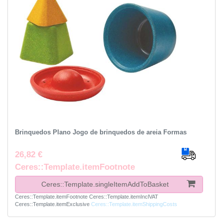
Brinquedos Plano Jogo de brinquedos de areia Formas
26,82 €
Ceres::Template.itemFootnote
Ceres::Template.singleItemAddToBasket
Ceres::Template.itemFootnote
Ceres::Template.itemInclVAT
Ceres::Template.itemExclusive
Ceres::Template.itemShippingCosts