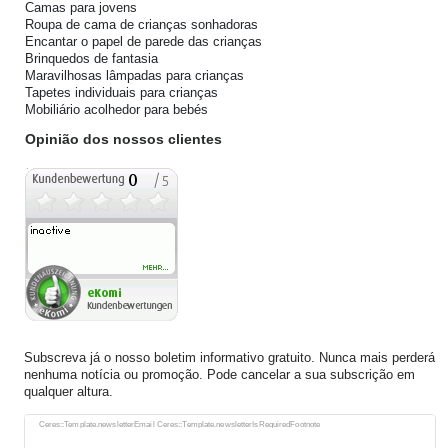
Camas para jovens
Roupa de cama de crianças sonhadoras
Encantar o papel de parede das crianças
Brinquedos de fantasia
Maravilhosas lâmpadas para crianças
Tapetes individuais para crianças
Mobiliário acolhedor para bebés
Opinião dos nossos clientes
Subscreva já o nosso boletim informativo gratuito. Nunca mais perderá
nenhuma notícia ou promoção. Pode cancelar a sua subscrição em
qualquer altura.
Ceres::Template.newsletterHoneypotLabel
Ceres::Template.newsletterEmail Ceres::Template.newsletterIsRequiredFootnote