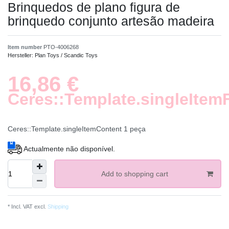
Brinquedos de plano figura de
brinquedo conjunto artesão madeira
Item number
PTO-4006268
Hersteller:
Plan Toys / Scandic Toys
16,86 €
Ceres::Template.singleItem
Ceres::Template.singleItemContent
1
peça
Actualmente não disponível.
Add to shopping cart
* Incl. VAT excl.
Shipping