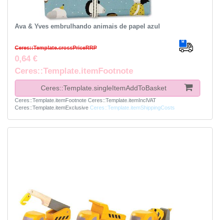
Ava & Yves embrulhando animais de papel azul
Ceres::Template.crossPriceRRP
0,64 €
Ceres::Template.itemFootnote
Ceres::Template.singleItemAddToBasket
Ceres::Template.itemFootnote
Ceres::Template.itemInclVAT
Ceres::Template.itemExclusive
Ceres::Template.itemShippingCosts