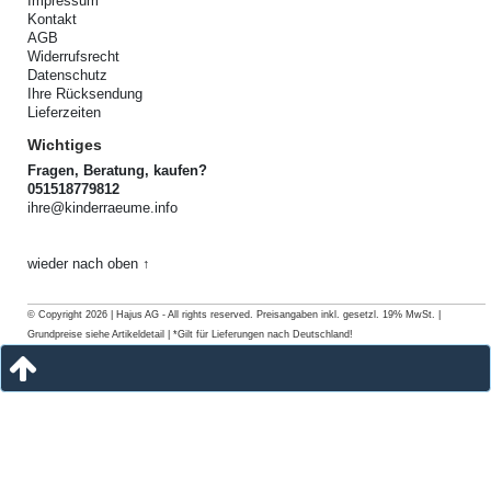
Impressum
Kontakt
AGB
Widerrufsrecht
Datenschutz
Ihre Rücksendung
Lieferzeiten
Wichtiges
Fragen, Beratung, kaufen?
051518779812
ihre@kinderraeume.info
wieder nach oben ↑
© Copyright 2026 | Hajus AG - All rights reserved. Preisangaben inkl. gesetzl. 19% MwSt. |
Grundpreise siehe Artikeldetail | *Gilt für Lieferungen nach Deutschland!