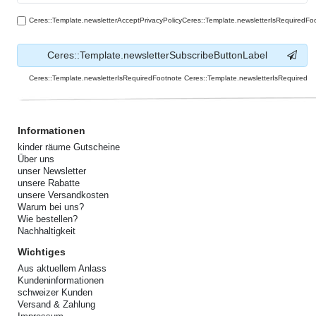
Ceres::Template.newsletterAcceptPrivacyPolicyCeres::Template.newsletterIsRequiredFo
Ceres::Template.newsletterSubscribeButtonLabel
Ceres::Template.newsletterIsRequiredFootnote Ceres::Template.newsletterIsRequired
Informationen
kinder räume Gutscheine
Über uns
unser Newsletter
unsere Rabatte
unsere Versandkosten
Warum bei uns?
Wie bestellen?
Nachhaltigkeit
Wichtiges
Aus aktuellem Anlass
Kundeninformationen
schweizer Kunden
Versand & Zahlung