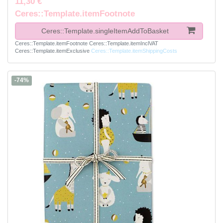
11,30 €
Ceres::Template.itemFootnote
Ceres::Template.singleItemAddToBasket
Ceres::Template.itemFootnote
Ceres::Template.itemInclVAT
Ceres::Template.itemExclusive
Ceres::Template.itemShippingCosts
-74%