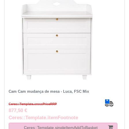
Cam Cam mudança de mesa - Luca, FSC Mix
Ceres::Template.crossPriceRRP
877,50 €
Ceres::Template.itemFootnote
Ceres::Template.singleItemAddToBasket