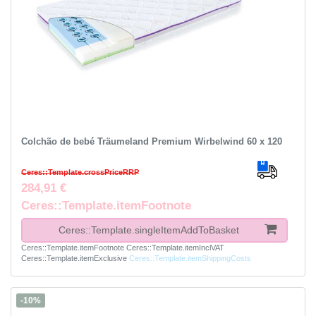
Colchão de bebé Träumeland Premium Wirbelwind 60 x 120
Ceres::Template.crossPriceRRP
284,91 €
Ceres::Template.itemFootnote
Ceres::Template.singleItemAddToBasket
Ceres::Template.itemFootnote
Ceres::Template.itemInclVAT
Ceres::Template.itemExclusive
Ceres::Template.itemShippingCosts
-10%