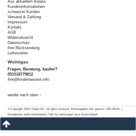
Aus aktuellem Anlass
Kundeninformationen
schweizer Kunden
Versand & Zahlung
Impressum
Kontakt
AGB
Widerrufsrecht
Datenschutz
Ihre Rücksendung
Lieferzeiten
Wichtiges
Fragen, Beratung, kaufen?
051518779812
ihre@kinderraeume.info
wieder nach oben ↑
© Copyright 2026 | Hajus AG - All rights reserved. Preisangaben inkl. gesetzl. 19% MwSt. |
Grundpreise siehe Artikeldetail | *Gilt für Lieferungen nach Deutschland!