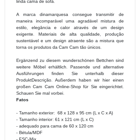
linda cama de sofá.
A marca dinamarquesa consegue transmitir de
maneira incomparável uma agradável mistura de
estilo, elegância e calor através de um design
exigente. Materiais de alta qualidade, produção
sustentável e um design atraente são a mistura que
torna os produtos da Cam Cam tão únicos.
Ergänzend zu diesem wunderschönen Bettchen sind
weitere Möbel erhältlich.
Passende und alternative
Ausführungen finden Sie unterhalb dieser
ProduktDescrição. Außerdem haben wir hier einen
großen
Cam Cam Online-Shop
für Sie eingerichtet.
Schauen Sie mal vorbei.
Fatos
- Tamanho exterior: 68 x 128 x 95 cm (L x C x A)
- Tamanho interior: 61 x 121 cm (L x C)
- adequado para cama de 60 x 120 cm
- Bétula/MDF
- FSC-Mix