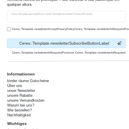
qualquer altura.
Ceres::Template.newsletterHoneypotLabel
Ceres::Template.newsletterEmail Ceres::Template.newsletterIsRequiredFootnote
Ceres::Template.newsletterAcceptPrivacyPolicyCeres::Template.newsletterIsRequiredFo
Ceres::Template.newsletterSubscribeButtonLabel
Ceres::Template.newsletterIsRequiredFootnote Ceres::Template.newsletterIsRequired
Informationen
kinder räume Gutscheine
Über uns
unser Newsletter
unsere Rabatte
unsere Versandkosten
Warum bei uns?
Wie bestellen?
Nachhaltigkeit
Wichtiges