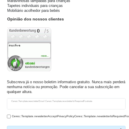
Maravilhosas lâmpadas para crianças
Tapetes individuais para crianças
Mobiliário acolhedor para bebés
Opinião dos nossos clientes
Subscreva já o nosso boletim informativo gratuito. Nunca mais perderá
nenhuma notícia ou promoção. Pode cancelar a sua subscrição em
qualquer altura.
Ceres::Template.newsletterHoneypotLabel
Ceres::Template.newsletterEmail Ceres::Template.newsletterIsRequiredFootnote
Ceres::Template.newsletterAcceptPrivacyPolicyCeres::Template.newsletterIsRequiredFo