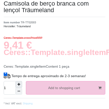
Camisola de berço branca com
lençol Träumeland
Item number
TR-TT02003
Hersteller:
Träumeland
Ceres::Template.crossPriceRRP
9,41 €
Ceres::Template.singleItem
Ceres::Template.singleItemContent
1
peça
Tempo de entrega aproximado de 2-3 semanas!
Add to shopping cart
* Incl. VAT excl.
Shipping