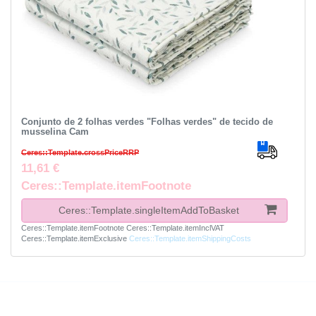
Conjunto de 2 folhas verdes "Folhas verdes" de tecido de
musselina Cam
Ceres::Template.crossPriceRRP
11,61 €
Ceres::Template.itemFootnote
Ceres::Template.singleItemAddToBasket
Ceres::Template.itemFootnote
Ceres::Template.itemInclVAT
Ceres::Template.itemExclusive
Ceres::Template.itemShippingCosts