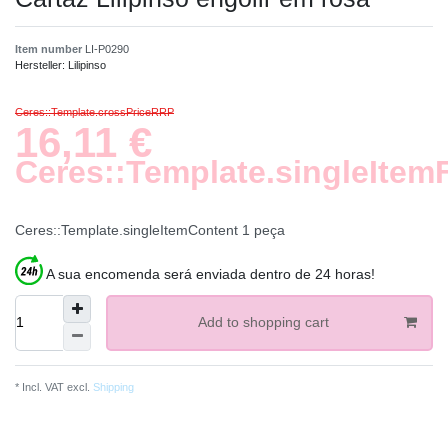
Item number
LI-P0290
Hersteller:
Lilipinso
Ceres::Template.crossPriceRRP
16,11 €
Ceres::Template.singleItem
Ceres::Template.singleItemContent
1
peça
A sua encomenda será enviada dentro de 24 horas!
Add to shopping cart
* Incl. VAT excl.
Shipping