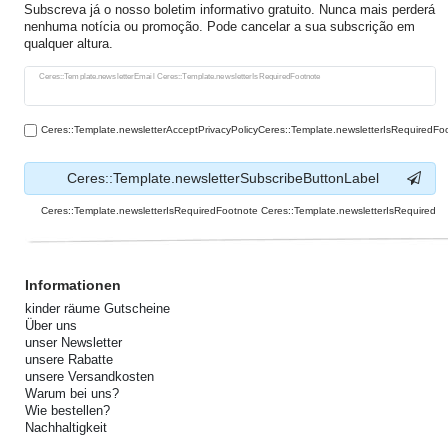
Subscreva já o nosso boletim informativo gratuito. Nunca mais perderá
nenhuma notícia ou promoção. Pode cancelar a sua subscrição em
qualquer altura.
Ceres::Template.newsletterHoneypotLabel
Ceres::Template.newsletterEmail Ceres::Template.newsletterIsRequiredFootnote
Ceres::Template.newsletterAcceptPrivacyPolicyCeres::Template.newsletterIsRequiredFo
Ceres::Template.newsletterSubscribeButtonLabel
Ceres::Template.newsletterIsRequiredFootnote Ceres::Template.newsletterIsRequired
Informationen
kinder räume Gutscheine
Über uns
unser Newsletter
unsere Rabatte
unsere Versandkosten
Warum bei uns?
Wie bestellen?
Nachhaltigkeit