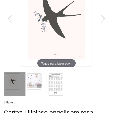
Toque para fazer zoom
Lilipinso
Cartaz Lilipinso engolir em rosa