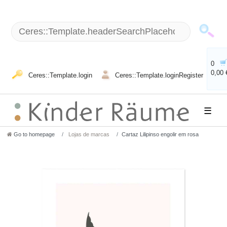
0
0,00 
Ceres::Template.login
Ceres::Template.loginRegister
☰
Go to homepage
Lojas de marcas
Cartaz Lilipinso engolir em rosa