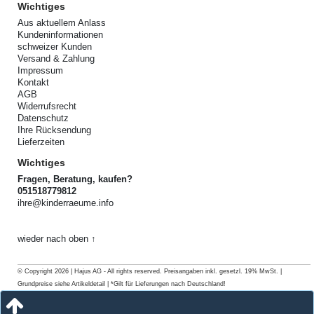
Wichtiges
Aus aktuellem Anlass
Kundeninformationen
schweizer Kunden
Versand & Zahlung
Impressum
Kontakt
AGB
Widerrufsrecht
Datenschutz
Ihre Rücksendung
Lieferzeiten
Wichtiges
Fragen, Beratung, kaufen?
051518779812
ihre@kinderraeume.info
wieder nach oben ↑
© Copyright 2026 | Hajus AG - All rights reserved. Preisangaben inkl. gesetzl. 19% MwSt. |
Grundpreise siehe Artikeldetail | *Gilt für Lieferungen nach Deutschland!