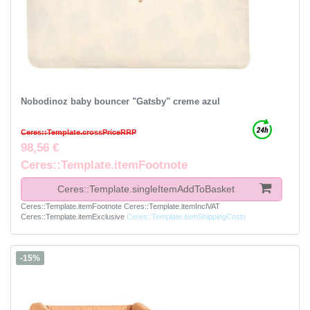
Nobodinoz baby bouncer "Gatsby" creme azul
Ceres::Template.crossPriceRRP
98,56 €
Ceres::Template.itemFootnote
Ceres::Template.singleItemAddToBasket
Ceres::Template.itemFootnote
Ceres::Template.itemInclVAT
Ceres::Template.itemExclusive
Ceres::Template.itemShippingCosts
-15%