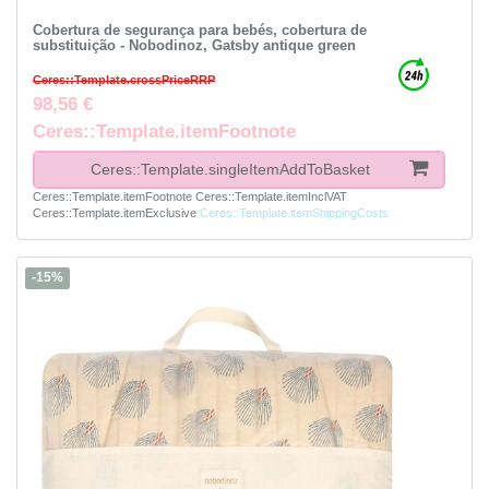
Cobertura de segurança para bebés, cobertura de
substituição - Nobodinoz, Gatsby antique green
Ceres::Template.crossPriceRRP
98,56 €
Ceres::Template.itemFootnote
Ceres::Template.singleItemAddToBasket
Ceres::Template.itemFootnote
Ceres::Template.itemInclVAT
Ceres::Template.itemExclusive
Ceres::Template.itemShippingCosts
-15%