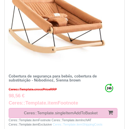
Cobertura de segurança para bebés, cobertura de
substituição - Nobodinoz, Sienna brown
Ceres::Template.crossPriceRRP
98,56 €
Ceres::Template.itemFootnote
Ceres::Template.singleItemAddToBasket
Ceres::Template.itemFootnote
Ceres::Template.itemInclVAT
Ceres::Template.itemExclusive
Ceres::Template.itemShippingCosts