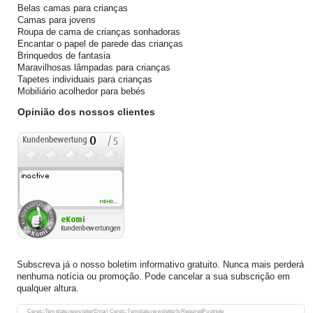
Belas camas para crianças
Camas para jovens
Roupa de cama de crianças sonhadoras
Encantar o papel de parede das crianças
Brinquedos de fantasia
Maravilhosas lâmpadas para crianças
Tapetes individuais para crianças
Mobiliário acolhedor para bebés
Opinião dos nossos clientes
Subscreva já o nosso boletim informativo gratuito. Nunca mais perderá
nenhuma notícia ou promoção. Pode cancelar a sua subscrição em
qualquer altura.
Ceres::Template.newsletterHoneypotLabel
Ceres::Template.newsletterEmail Ceres::Template.newsletterIsRequiredFootnote