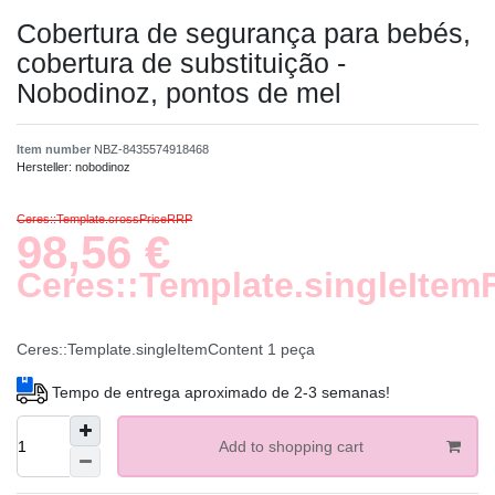
Cobertura de segurança para bebés,
cobertura de substituição -
Nobodinoz, pontos de mel
Item number
NBZ-8435574918468
Hersteller:
nobodinoz
Ceres::Template.crossPriceRRP
98,56 €
Ceres::Template.singleItem
Ceres::Template.singleItemContent
1
peça
Tempo de entrega aproximado de 2-3 semanas!
Add to shopping cart