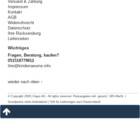
Versand & Zahlung
Impressum
Kontakt
AGB
Widerrufsrecht
Datenschutz
Ihre Rücksendung
Lieferzeiten
Wichtiges
Fragen, Beratung, kaufen?
051518779812
ihre@kinderraeume.info
wieder nach oben ↑
© Copyright 2026 | Hajus AG - All rights reserved. Preisangaben inkl. gesetzl. 19% MwSt. |
Grundpreise siehe Artikeldetail | *Gilt für Lieferungen nach Deutschland!