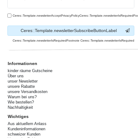
Ceres::Template.newsletterAcceptPrivacyPolicyCeres::Template.newsletterIsRequiredFo
Ceres::Template.newsletterSubscribeButtonLabel
Ceres::Template.newsletterIsRequiredFootnote Ceres::Template.newsletterIsRequired
Informationen
kinder räume Gutscheine
Über uns
unser Newsletter
unsere Rabatte
unsere Versandkosten
Warum bei uns?
Wie bestellen?
Nachhaltigkeit
Wichtiges
Aus aktuellem Anlass
Kundeninformationen
schweizer Kunden