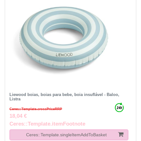
Liewood boias, boias para bebe, boia insuflável - Baloo,
Listra
Ceres::Template.crossPriceRRP
18,04 €
Ceres::Template.itemFootnote
Ceres::Template.singleItemAddToBasket