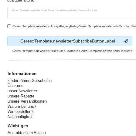
qualquer altura.
Ceres::Template.newsletterHoneypotLabel
Ceres::Template.newsletterEmail Ceres::Template.newsletterIsRequiredFootnote
Ceres::Template.newsletterAcceptPrivacyPolicyCeres::Template.newsletterIsRequiredFo
Ceres::Template.newsletterSubscribeButtonLabel
Ceres::Template.newsletterIsRequiredFootnote Ceres::Template.newsletterIsRequired
Informationen
kinder räume Gutscheine
Über uns
unser Newsletter
unsere Rabatte
unsere Versandkosten
Warum bei uns?
Wie bestellen?
Nachhaltigkeit
Wichtiges
Aus aktuellem Anlass