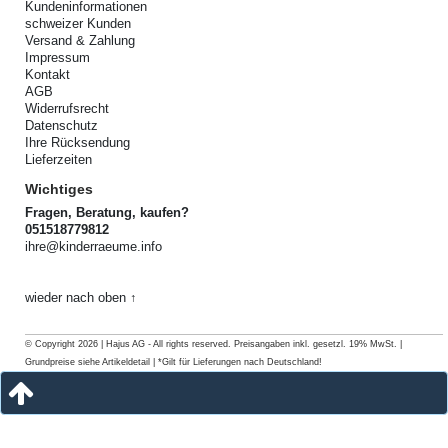
Kundeninformationen
schweizer Kunden
Versand & Zahlung
Impressum
Kontakt
AGB
Widerrufsrecht
Datenschutz
Ihre Rücksendung
Lieferzeiten
Wichtiges
Fragen, Beratung, kaufen?
051518779812
ihre@kinderraeume.info
wieder nach oben ↑
© Copyright 2026 | Hajus AG - All rights reserved. Preisangaben inkl. gesetzl. 19% MwSt. |
Grundpreise siehe Artikeldetail | *Gilt für Lieferungen nach Deutschland!