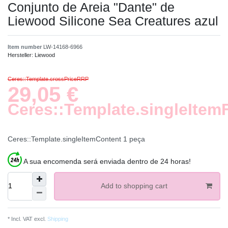
Conjunto de Areia "Dante" de
Liewood Silicone Sea Creatures azul
Item number
LW-14168-6966
Hersteller:
Liewood
Ceres::Template.crossPriceRRP
29,05 €
Ceres::Template.singleItem
Ceres::Template.singleItemContent
1
peça
A sua encomenda será enviada dentro de 24 horas!
Add to shopping cart
* Incl. VAT excl.
Shipping