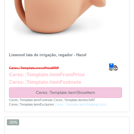
Liewood lata de irrigação, regador - Hazel
Ceres::Template.crossPriceRRP
Ceres::Template.itemFromPrice
Ceres::Template.itemFootnote
Ceres::Template.itemShowItem
Ceres::Template.itemFootnote
Ceres::Template.itemInclVAT
Ceres::Template.itemExclusive
Ceres::Template.itemShippingCosts
-31%