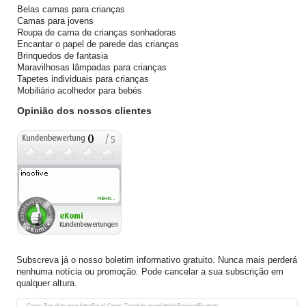
Belas camas para crianças
Camas para jovens
Roupa de cama de crianças sonhadoras
Encantar o papel de parede das crianças
Brinquedos de fantasia
Maravilhosas lâmpadas para crianças
Tapetes individuais para crianças
Mobiliário acolhedor para bebés
Opinião dos nossos clientes
Subscreva já o nosso boletim informativo gratuito. Nunca mais perderá
nenhuma notícia ou promoção. Pode cancelar a sua subscrição em
qualquer altura.
Ceres::Template.newsletterHoneypotLabel
Ceres::Template.newsletterEmail Ceres::Template.newsletterIsRequiredFootnote