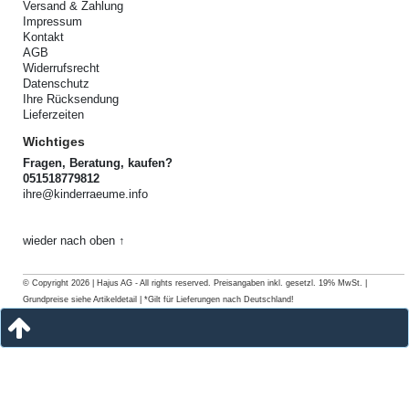
Versand & Zahlung
Impressum
Kontakt
AGB
Widerrufsrecht
Datenschutz
Ihre Rücksendung
Lieferzeiten
Wichtiges
Fragen, Beratung, kaufen?
051518779812
ihre@kinderraeume.info
wieder nach oben ↑
© Copyright 2026 | Hajus AG - All rights reserved. Preisangaben inkl. gesetzl. 19% MwSt. |
Grundpreise siehe Artikeldetail | *Gilt für Lieferungen nach Deutschland!