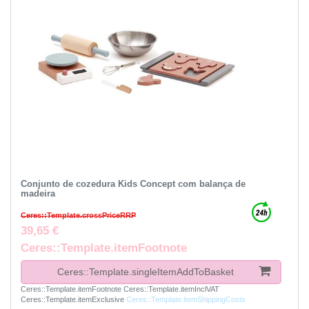
Conjunto de cozedura Kids Concept com balança de
madeira
Ceres::Template.crossPriceRRP
39,65 €
Ceres::Template.itemFootnote
Ceres::Template.singleItemAddToBasket
Ceres::Template.itemFootnote
Ceres::Template.itemInclVAT
Ceres::Template.itemExclusive
Ceres::Template.itemShippingCosts