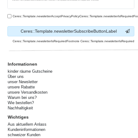
Ceres::Template.newsletterAcceptPrivacyPolicyCeres::Template.newsletterIsRequiredFo
Ceres::Template.newsletterSubscribeButtonLabel
Ceres::Template.newsletterIsRequiredFootnote Ceres::Template.newsletterIsRequired
Informationen
kinder räume Gutscheine
Über uns
unser Newsletter
unsere Rabatte
unsere Versandkosten
Warum bei uns?
Wie bestellen?
Nachhaltigkeit
Wichtiges
Aus aktuellem Anlass
Kundeninformationen
schweizer Kunden