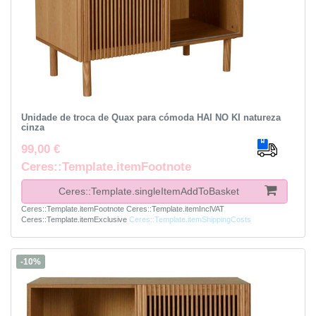
Unidade de troca de Quax para cómoda HAI NO KI natureza
cinza
99,00 €
Ceres::Template.itemFootnote
Ceres::Template.singleItemAddToBasket
Ceres::Template.itemFootnote
Ceres::Template.itemInclVAT
Ceres::Template.itemExclusive
Ceres::Template.itemShippingCosts
-10%