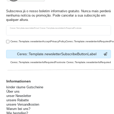
Subscreva já o nosso boletim informativo gratuito. Nunca mais perderá
nenhuma notícia ou promoção. Pode cancelar a sua subscrição em
qualquer altura.
Ceres::Template.newsletterHoneypotLabel
Ceres::Template.newsletterEmail Ceres::Template.newsletterIsRequiredFootnote
Ceres::Template.newsletterAcceptPrivacyPolicyCeres::Template.newsletterIsRequiredFo
Ceres::Template.newsletterSubscribeButtonLabel
Ceres::Template.newsletterIsRequiredFootnote Ceres::Template.newsletterIsRequired
Informationen
kinder räume Gutscheine
Über uns
unser Newsletter
unsere Rabatte
unsere Versandkosten
Warum bei uns?
Wie bestellen?