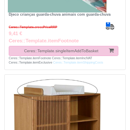
Djeco crianças guarda-chuva animais com guarda-chuva
Ceres::Template.crossPriceRRP
9,41 €
Ceres::Template.itemFootnote
Ceres::Template.singleItemAddToBasket
Ceres::Template.itemFootnote
Ceres::Template.itemInclVAT
Ceres::Template.itemExclusive
Ceres::Template.itemShippingCosts