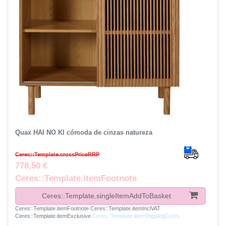
Quax HAI NO KI cómoda de cinzas natureza
Ceres::Template.crossPriceRRP
778,50 €
Ceres::Template.itemFootnote
Ceres::Template.singleItemAddToBasket
Ceres::Template.itemFootnote
Ceres::Template.itemInclVAT
Ceres::Template.itemExclusive
Ceres::Template.itemShippingCosts