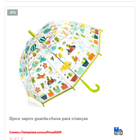
-5%
Djeco sapos guarda-chuva para crianças
Ceres::Template.crossPriceRRP
9,41 €