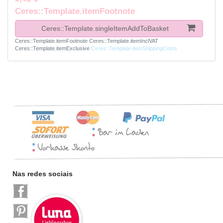
Ceres::Template.itemFootnote
Ceres::Template.singleItemAddToBasket
Ceres::Template.itemFootnote
Ceres::Template.itemInclVAT
Ceres::Template.itemExclusive
Ceres::Template.itemShippingCosts
Nas redes sociais