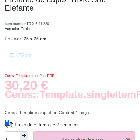
Elefante
Item number
TRIXIE-11-880
Hersteller:
Trixie
Rozmiar:
75 x 75 cm
75 x 75 cm
Ceres::Template.crossPriceRRP
30,20 €
Ceres::Template.singleItem
Ceres::Template.singleItemContent
1
peça
Prazo de entrega de 2 semanas!
Add to shopping cart