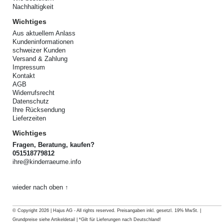
Nachhaltigkeit
Wichtiges
Aus aktuellem Anlass
Kundeninformationen
schweizer Kunden
Versand & Zahlung
Impressum
Kontakt
AGB
Widerrufsrecht
Datenschutz
Ihre Rücksendung
Lieferzeiten
Wichtiges
Fragen, Beratung, kaufen?
051518779812
ihre@kinderraeume.info
wieder nach oben ↑
© Copyright 2026 | Hajus AG - All rights reserved. Preisangaben inkl. gesetzl. 19% MwSt. |
Grundpreise siehe Artikeldetail | *Gilt für Lieferungen nach Deutschland!