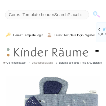
0
0,00 
Ceres::Template.login
Ceres::Template.loginRegister
☰
Go to homepage
Loja especializada
Elefante de capuz Trixie Sra. Elefante