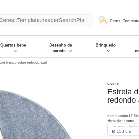
mack und wir die passenden Sachen
❋
- Focus: "Beste Online Shops 2
Ceres::Template
Quartos bebe
Desenho de
Brinquedo
parede
e
vone branco sobre redondo azul
Livone
Estrela 
redondo 
Item number
LT-Sh
Hersteller:
Livone
Tamanho do tapete