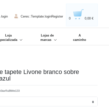
020'' - Wir sind dabei!
❋
.login
Ceres::Template.loginRegister
0
0,00 €
Loja
Lojas de
A
specializada
marcas
caminho
de tapete Livone branco sobre
azul
oStarRuBlWei133