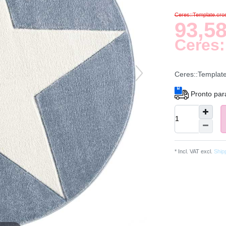
Ceres::Template.cr
93,58
Ceres:
Ceres::Templat
Pronto par
* Incl. VAT excl.
Ship