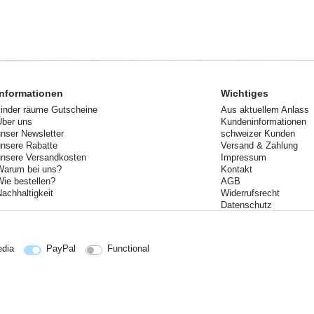
Informationen
Wichtiges
kinder räume Gutscheine
Aus aktuellem Anlass
Über uns
Kundeninformationen
unser Newsletter
schweizer Kunden
unsere Rabatte
Versand & Zahlung
unsere Versandkosten
Impressum
Warum bei uns?
Kontakt
Wie bestellen?
AGB
Nachhaltigkeit
Widerrufsrecht
Datenschutz
Ihre Rücksendung
Lieferzeiten
edia
PayPal
Functional
reise siehe Artikeldetail | *Gilt für Lieferungen nach Deutschland!