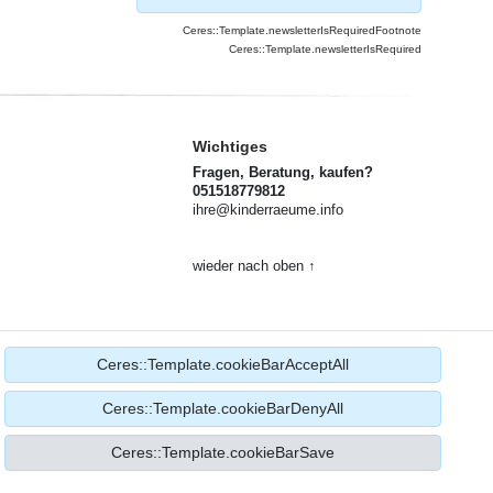
Ceres::Template.newsletterIsRequiredFootnote
Ceres::Template.newsletterIsRequired
Wichtiges
Fragen, Beratung, kaufen?
051518779812
ihre@kinderraeume.info
wieder nach oben ↑
Ceres::Template.cookieBarAcceptAll
Ceres::Template.cookieBarDenyAll
Ceres::Template.cookieBarSave