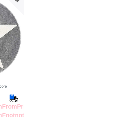
obre
emFromPrice
mFootnote