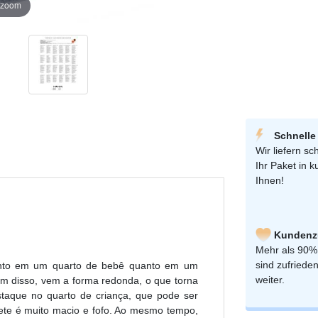
r zoom
Schnelle
Wir liefern sch
Ihr Paket in k
Ihnen!
Kundenzu
Mehr als 90%
sind zufriede
tanto em um quarto de bebê quanto em um
weiter.
lém disso, vem a forma redonda, o que torna
estaque no quarto de criança, que pode ser
te é muito macio e fofo. Ao mesmo tempo,