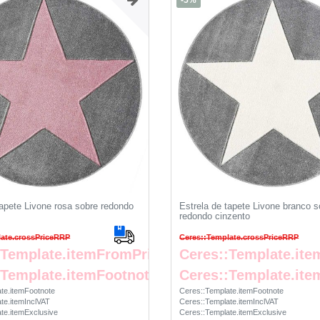
-5%
tapete Livone rosa sobre redondo
Estrela de tapete Livone branco s
redondo cinzento
late.crossPriceRRP
Ceres::Template.crossPriceRRP
:Template.itemFromPrice
Ceres::Template.it
:Template.itemFootnote
Ceres::Template.ite
te.itemFootnote
Ceres::Template.itemFootnote
te.itemInclVAT
Ceres::Template.itemInclVAT
te.itemExclusive
Ceres::Template.itemExclusive