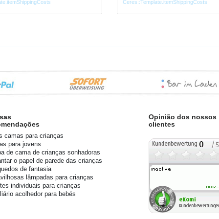
te.itemShippingCosts
Ceres::Template.itemShippingCosts
sas
Opinião dos nossos
omendações
clientes
s camas para crianças
s para jovens
a de cama de crianças sonhadoras
ntar o papel de parede das crianças
quedos de fantasia
vilhosas lâmpadas para crianças
tes individuais para crianças
liário acolhedor para bebés