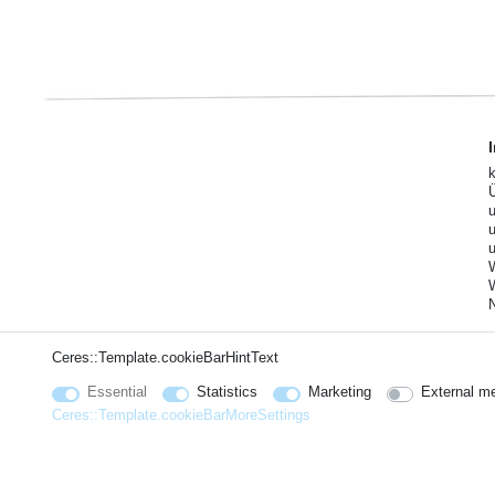
Ceres::Template.cookieBarHintText
Essential
Statistics
Marketing
External m
Ceres::Template.cookieBarMoreSettings
© Copyright 2026 | Hajus AG - All rights reserved. Preisangaben inkl. gesetzl. 19% MwSt. | Grundp