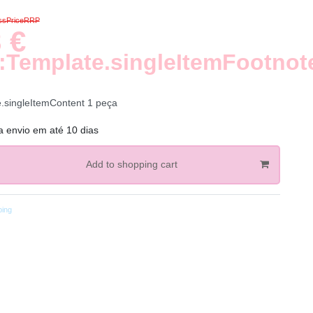
ossPriceRRP
 €
:Template.singleItemFootnot
e.singleItemContent
1
peça
a envio em até 10 dias
Add to shopping cart
ping