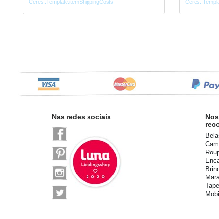
Ceres::Template.itemShippingCosts
Ceres::Templa
Nas redes sociais
Nos
rec
Bela
Cama
Roup
Enca
Brin
Mara
Tape
Mobi