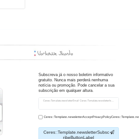
Subscreva já o nosso boletim informativo
gratuito. Nunca mais perderá nenhuma
notícia ou promoção. Pode cancelar a sua
subscrição em qualquer altura.
Ceres::Template.newsletterHoneypotLabel
Ceres::Template.newsletterEmail Ceres::Template.newsletterIsRequiredFootnote
Ceres::Template.newsletterAcceptPrivacyPolicyCeres::Template.n
Ceres::Template.newsletterSubsc
ribeButtonLabel