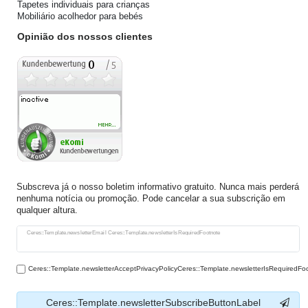
Tapetes individuais para crianças
Mobiliário acolhedor para bebés
Opinião dos nossos clientes
Subscreva já o nosso boletim informativo gratuito. Nunca mais perderá
nenhuma notícia ou promoção. Pode cancelar a sua subscrição em
qualquer altura.
Ceres::Template.newsletterHoneypotLabel
Ceres::Template.newsletterEmail Ceres::Template.newsletterIsRequiredFootnote
Ceres::Template.newsletterAcceptPrivacyPolicyCeres::Template.newsletterIsRequiredFo
Ceres::Template.newsletterSubscribeButtonLabel