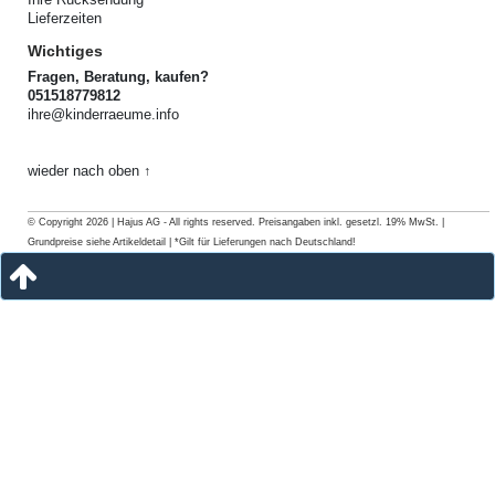
Lieferzeiten
Wichtiges
Fragen, Beratung, kaufen?
051518779812
ihre@kinderraeume.info
wieder nach oben ↑
© Copyright 2026 | Hajus AG - All rights reserved. Preisangaben inkl. gesetzl. 19% MwSt. |
Grundpreise siehe Artikeldetail | *Gilt für Lieferungen nach Deutschland!