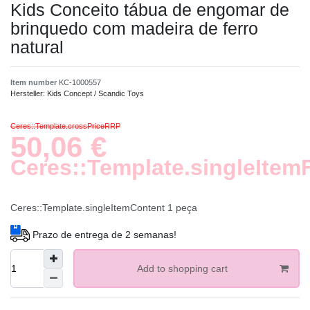
Kids Conceito tábua de engomar de
brinquedo com madeira de ferro
natural
Item number
KC-1000557
Hersteller:
Kids Concept / Scandic Toys
Ceres::Template.crossPriceRRP
50,06 €
Ceres::Template.singleItem
Ceres::Template.singleItemContent
1
peça
Prazo de entrega de 2 semanas!
Add to shopping cart