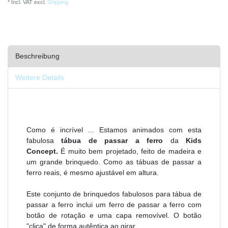
* Incl. VAT excl.
Shipping
Beschreibung
Weitere Details
Como é incrível ... Estamos animados com esta
fabulosa
tábua de passar a ferro
da
Kids
Concept.
É muito bem projetado, feito de madeira e
um grande brinquedo. Como as tábuas de passar a
ferro reais, é mesmo ajustável em altura.
Este conjunto de brinquedos fabulosos para tábua de
passar a ferro inclui um ferro de passar a ferro com
botão de rotação e uma capa removível. O botão
"clica" de forma autêntica ao girar.