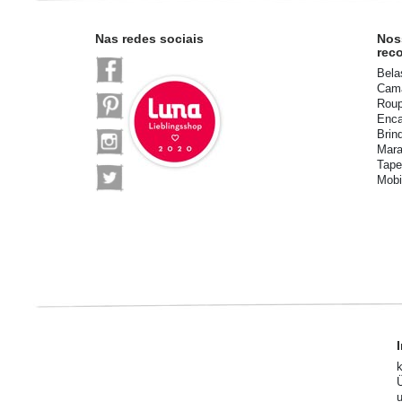
Nas redes sociais
Nos
rec
Bela
Cama
Roup
Enca
Brin
Mara
Tape
Mobi