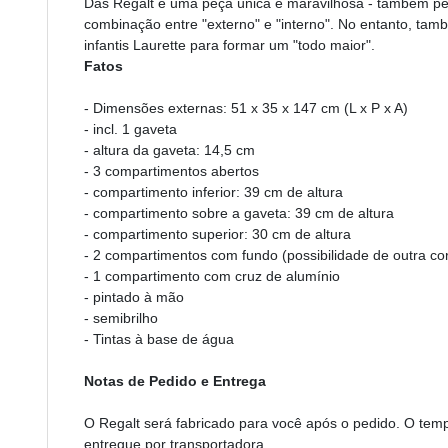
Das Regalt é uma peça única e maravilhosa - também pel
combinação entre "externo" e "interno". No entanto, t
infantis Laurette para formar um "todo maior".
Fatos
- Dimensões externas: 51 x 35 x 147 cm (L x P x A)
- incl. 1 gaveta
- altura da gaveta: 14,5 cm
- 3 compartimentos abertos
- compartimento inferior: 39 cm de altura
- compartimento sobre a gaveta: 39 cm de altura
- compartimento superior: 30 cm de altura
- 2 compartimentos com fundo (possibilidade de outra co
- 1 compartimento com cruz de alumínio
- pintado à mão
- semibrilho
- Tintas à base de água
Notas de Pedido e Entrega
O Regalt será fabricado para você após o pedido. O tem
entregue por transportadora.