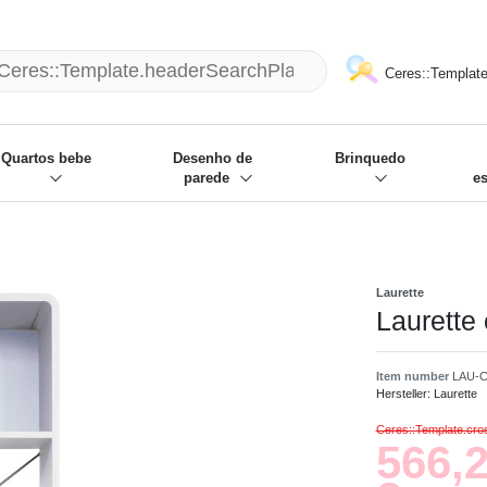
mack und wir die passenden Sachen
❋
- Focus: "Beste Online Shops 2
Ceres::Template
Quartos bebe
Desenho de
Brinquedo
parede
e
Laurette
Laurette
Item number
LAU-
Hersteller:
Laurette
Ceres::Template.cr
566,2