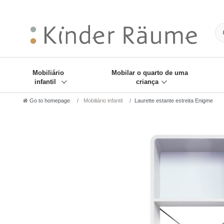
❋
Sie haben den Gesch
Mobiliário
Mobilar o quarto de uma
infantil
criança
Go to homepage
Mobiliário infantil
Laurette estante estreita Enigme