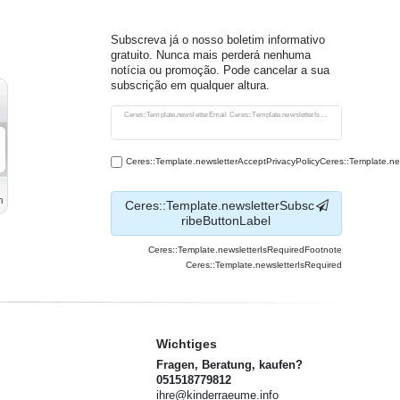
Subscreva já o nosso boletim informativo
gratuito. Nunca mais perderá nenhuma
notícia ou promoção. Pode cancelar a sua
subscrição em qualquer altura.
Ceres::Template.newsletterHoneypotLabel
Ceres::Template.newsletterEmail Ceres::Template.newsletterIsRequiredFootnote
Ceres::Template.newsletterAcceptPrivacyPolicyCeres::Template.n
Ceres::Template.newsletterSubsc
ribeButtonLabel
Ceres::Template.newsletterIsRequiredFootnote
Ceres::Template.newsletterIsRequired
Wichtiges
Fragen, Beratung, kaufen?
051518779812
ihre@kinderraeume.info