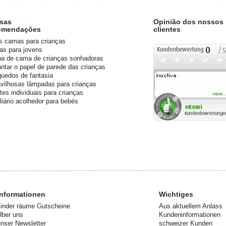
sas
Opinião dos nossos
omendações
clientes
s camas para crianças
s para jovens
a de cama de crianças sonhadoras
ntar o papel de parede das crianças
quedos de fantasia
vilhosas lâmpadas para crianças
tes individuais para crianças
liário acolhedor para bebés
Informationen
Wichtiges
kinder räume Gutscheine
Aus aktuellem Anlass
Über uns
Kundeninformationen
unser Newsletter
schweizer Kunden