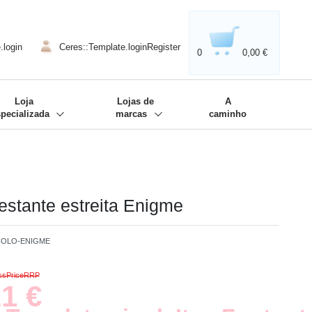
020'' - Wir sind dabei!
❋
.login
Ceres::Template.loginRegister
0
0,00 €
Loja
Lojas de
A
specializada
marcas
caminho
 estante estreita Enigme
COLO-ENIGME
ossPriceRRP
1 €