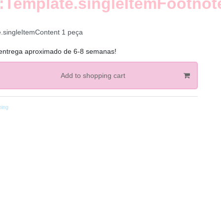
:Template.singleItemFootnot
e.singleItemContent
1
peça
entrega aproximado de 6-8 semanas!
Add to shopping cart
ping