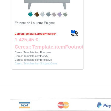
Estante de Laurette Enigme
Ceres::Template.crossPriceRRP
1 425,45 €
Ceres::Template.itemFootnote
Ceres::Template.itemFootnote
Ceres::Template.itemInclVAT
Ceres::Template.itemExclusive
Ceres::Template.itemShippingCosts