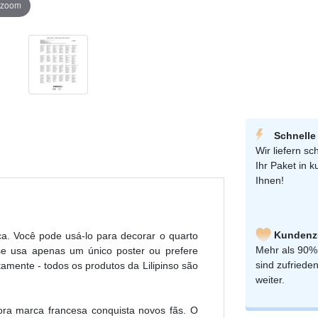
r zoom
Schnelle
Wir liefern sch
Ihr Paket in k
Ihnen!
Kundenzu
a. Você pode usá-lo para decorar o quarto
Mehr als 90%
 se usa apenas um único poster ou prefere
sind zufriede
mente - todos os produtos da Lilipinso são
weiter.
ra marca francesa conquista novos fãs. O