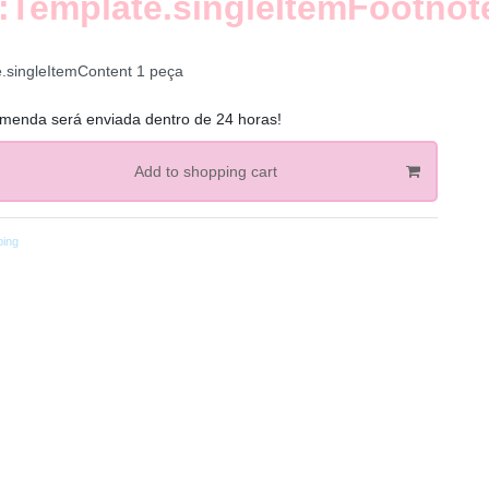
:Template.singleItemFootnot
e.singleItemContent
1
peça
menda será enviada dentro de 24 horas!
Add to shopping cart
ping