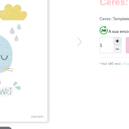
Ceres:
Ceres::Templat
A sua enco
* Incl. VAT excl.
Ship