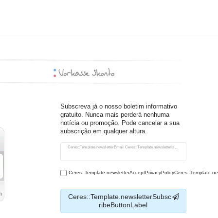
Subscreva já o nosso boletim informativo
gratuito. Nunca mais perderá nenhuma
notícia ou promoção. Pode cancelar a sua
subscrição em qualquer altura.
Ceres::Template.newsletterHoneypotLabel
Ceres::Template.newsletterEmail Ceres::Template.newsletterIsRequiredFootnote
Ceres::Template.newsletterAcceptPrivacyPolicyCeres::Template.n
Ceres::Template.newsletterSubsc
ribeButtonLabel