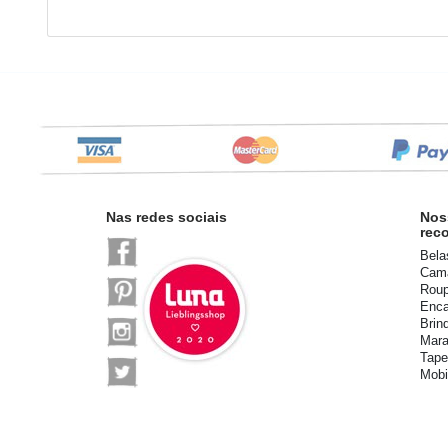
Nas redes sociais
Nos
rec
Bela
Cama
Roup
Enca
Brin
Mara
Tape
Mobi