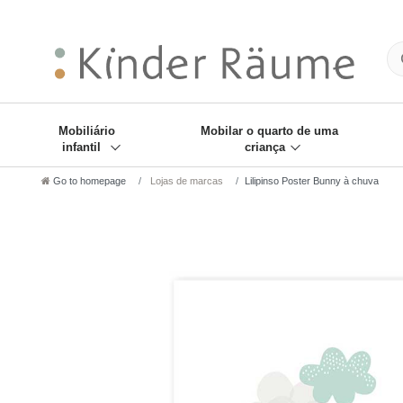
❋
Sie haben den Gesch
Mobiliário
Mobilar o quarto de uma
infantil
criança
Go to homepage
Lojas de marcas
Lilipinso Poster Bunny à chuva