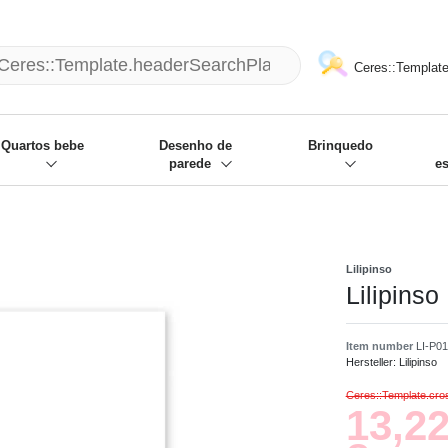
mack und wir die passenden Sachen
❋
- Focus: "Beste Online Shops 2
Ceres::Template
Quartos bebe
Desenho de
Brinquedo
parede
e
Lilipinso
Lilipins
Item number
LI-P0
Hersteller:
Lilipinso
Ceres::Template.cr
13,22