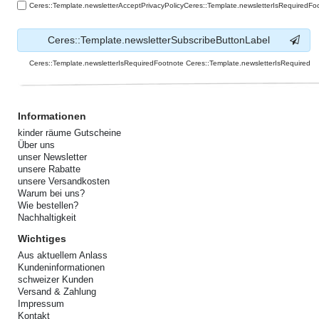
Ceres::Template.newsletterAcceptPrivacyPolicyCeres::Template.newsletterIsRequiredFo
Ceres::Template.newsletterSubscribeButtonLabel
Ceres::Template.newsletterIsRequiredFootnote Ceres::Template.newsletterIsRequired
Informationen
kinder räume Gutscheine
Über uns
unser Newsletter
unsere Rabatte
unsere Versandkosten
Warum bei uns?
Wie bestellen?
Nachhaltigkeit
Wichtiges
Aus aktuellem Anlass
Kundeninformationen
schweizer Kunden
Versand & Zahlung
Impressum
Kontakt