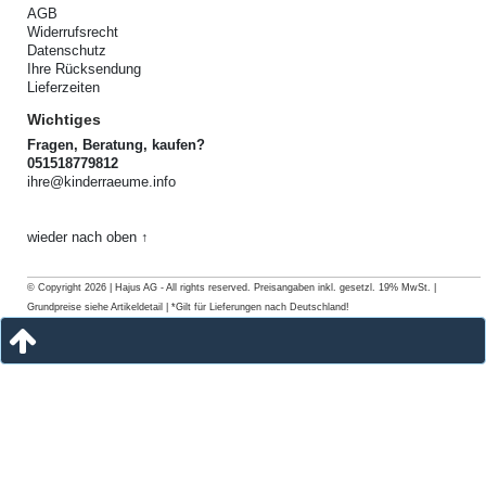
AGB
Widerrufsrecht
Datenschutz
Ihre Rücksendung
Lieferzeiten
Wichtiges
Fragen, Beratung, kaufen?
051518779812
ihre@kinderraeume.info
wieder nach oben ↑
© Copyright 2026 | Hajus AG - All rights reserved. Preisangaben inkl. gesetzl. 19% MwSt. |
Grundpreise siehe Artikeldetail | *Gilt für Lieferungen nach Deutschland!