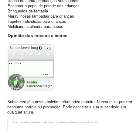
Roupa de cama de crianças sonhadoras
Encantar o papel de parede das crianças
Brinquedos de fantasia
Maravilhosas lâmpadas para crianças
Tapetes individuais para crianças
Mobiliário acolhedor para bebés
Opinião dos nossos clientes
Subscreva já o nosso boletim informativo gratuito. Nunca mais perderá
nenhuma notícia ou promoção. Pode cancelar a sua subscrição em
qualquer altura.
Ceres::Template.newsletterHoneypotLabel
Ceres::Template.newsletterEmail Ceres::Template.newsletterIsRequiredFootnote