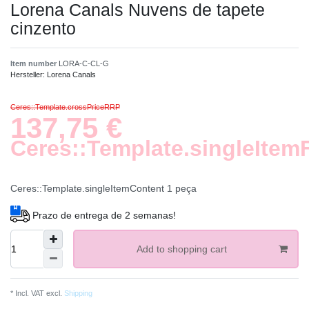
Lorena Canals Nuvens de tapete
cinzento
Item number
LORA-C-CL-G
Hersteller:
Lorena Canals
Ceres::Template.crossPriceRRP
137,75 €
Ceres::Template.singleItem
Ceres::Template.singleItemContent
1
peça
Prazo de entrega de 2 semanas!
Add to shopping cart
* Incl. VAT excl.
Shipping