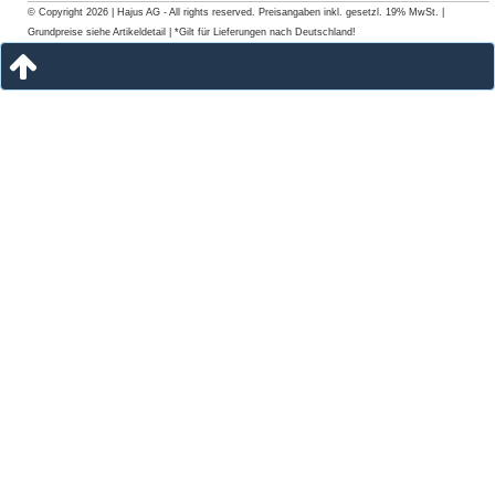
© Copyright 2026 | Hajus AG - All rights reserved. Preisangaben inkl. gesetzl. 19% MwSt. |
Grundpreise siehe Artikeldetail | *Gilt für Lieferungen nach Deutschland!