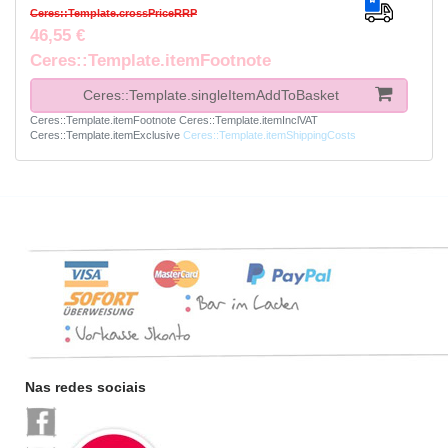
Ceres::Template.crossPriceRRP
46,55 €
Ceres::Template.itemFootnote
Ceres::Template.singleItemAddToBasket
Ceres::Template.itemFootnote
Ceres::Template.itemInclVAT
Ceres::Template.itemExclusive
Ceres::Template.itemShippingCosts
Nas redes sociais