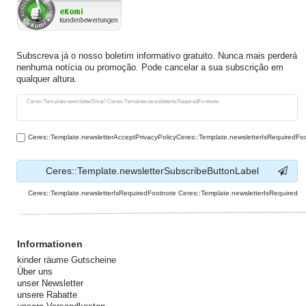
Subscreva já o nosso boletim informativo gratuito. Nunca mais perderá
nenhuma notícia ou promoção. Pode cancelar a sua subscrição em
qualquer altura.
Ceres::Template.newsletterHoneypotLabel
Ceres::Template.newsletterEmail Ceres::Template.newsletterIsRequiredFootnote
Ceres::Template.newsletterAcceptPrivacyPolicyCeres::Template.newsletterIsRequiredFo
Ceres::Template.newsletterSubscribeButtonLabel
Ceres::Template.newsletterIsRequiredFootnote Ceres::Template.newsletterIsRequired
Informationen
kinder räume Gutscheine
Über uns
unser Newsletter
unsere Rabatte