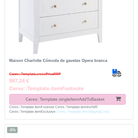
Maison Charlotte Cómoda de gavetas Ópera branca
Ceres::Template.crossPriceRRP
997,24 €
Ceres::Template.itemFootnote
Ceres::Template.singleItemAddToBasket
Ceres::Template.itemFootnote
Ceres::Template.itemInclVAT
Ceres::Template.itemExclusive
Ceres::Template.itemShippingCosts
-5%