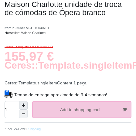
Maison Charlotte unidade de troca
de cómodas de Ópera branco
Item number
MCH-10040701
Hersteller:
Maison Charlotte
Ceres::Template.crossPriceRRP
155,97 €
Ceres::Template.singleItem
Ceres::Template.singleItemContent
1
peça
Tempo de entrega aproximado de 3-4 semanas!
Add to shopping cart
* Incl. VAT excl.
Shipping