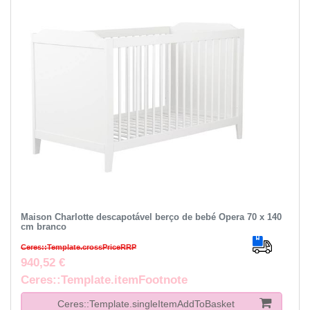
Maison Charlotte descapotável berço de bebé Ópera 70 x 140
cm branco
Ceres::Template.crossPriceRRP
940,52 €
Ceres::Template.itemFootnote
Ceres::Template.singleItemAddToBasket