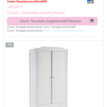
Ceres::Template.crossPriceRRP
140,00 €
Ceres::Template.itemFootnote
Ceres::Template.singleItemAddToBasket
Ceres::Template.itemFootnote
Ceres::Template.itemInclVAT
Ceres::Template.itemExclusive
Ceres::Template.itemShippingCosts
-5%