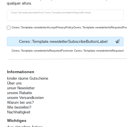
qualquer altura.
Ceres::Template.newsletterHoneypotLabel
Ceres::Template.newsletterEmail Ceres::Template.newsletterIsRequiredFootnote
Ceres::Template.newsletterAcceptPrivacyPolicyCeres::Template.newsletterIsRequiredFo
Ceres::Template.newsletterSubscribeButtonLabel
Ceres::Template.newsletterIsRequiredFootnote Ceres::Template.newsletterIsRequired
Informationen
kinder räume Gutscheine
Über uns
unser Newsletter
unsere Rabatte
unsere Versandkosten
Warum bei uns?
Wie bestellen?
Nachhaltigkeit
Wichtiges