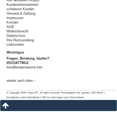
Aus aktuellem Anlass
Kundeninformationen
schweizer Kunden
Versand & Zahlung
Impressum
Kontakt
AGB
Widerrufsrecht
Datenschutz
Ihre Rücksendung
Lieferzeiten
Wichtiges
Fragen, Beratung, kaufen?
051518779812
ihre@kinderraeume.info
wieder nach oben ↑
© Copyright 2026 | Hajus AG - All rights reserved. Preisangaben inkl. gesetzl. 19% MwSt. |
Grundpreise siehe Artikeldetail | *Gilt für Lieferungen nach Deutschland!