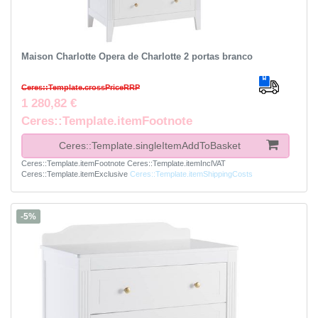
Maison Charlotte Ópera de Charlotte 2 portas branco
Ceres::Template.crossPriceRRP
1 280,82 €
Ceres::Template.itemFootnote
Ceres::Template.singleItemAddToBasket
Ceres::Template.itemFootnote
Ceres::Template.itemInclVAT
Ceres::Template.itemExclusive
Ceres::Template.itemShippingCosts
-5%