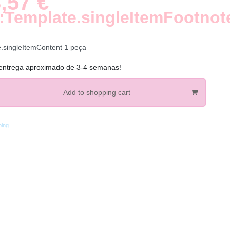
,57 €
:Template.singleItemFootnot
e.singleItemContent
1
peça
entrega aproximado de 3-4 semanas!
Add to shopping cart
ping