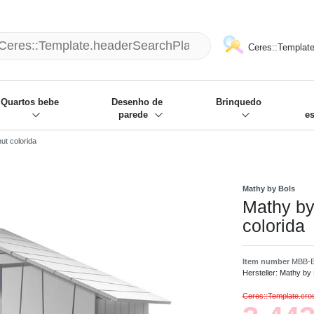
mack und wir die passenden Sachen
❋
- Focus: "Beste Online Shops 2
Ceres::Template
Quartos bebe
Desenho de
Brinquedo
parede
e
ut colorida
Mathy by Bols
Mathy by
colorida
Item number
MBB-
Hersteller:
Mathy by 
Ceres::Template.cr