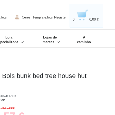
020'' - Wir sind dabei!
❋
.login
Ceres::Template.loginRegister
0
0,00 €
Loja
Lojas de
A
specializada
marcas
caminho
 Bols bunk bed tree house hut
ETAGE-FARB
Bols
ossPriceRRP