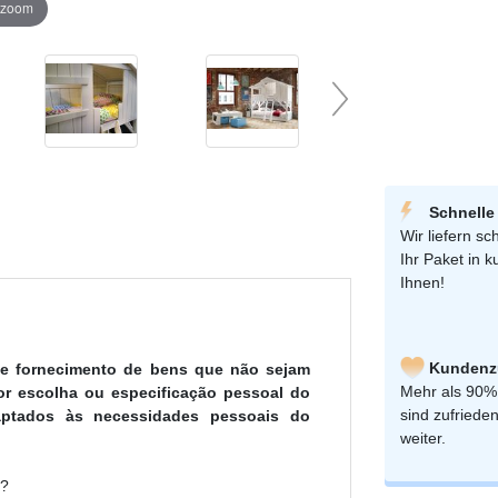
r zoom
Schnelle
Wir liefern sch
Ihr Paket in k
Ihnen!
Kundenzu
 de fornecimento de bens que não sejam
Mehr als 90%
por escolha ou especificação pessoal do
sind zufriede
ptados às necessidades pessoais do
weiter.
m?