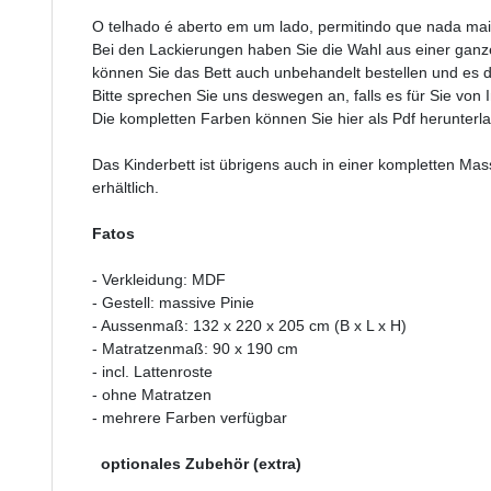
O telhado é aberto em um lado, permitindo que nada mai
Bei den Lackierungen haben Sie die Wahl aus einer ganze
können Sie das Bett auch unbehandelt bestellen und es 
Bitte sprechen Sie uns deswegen an, falls es für Sie von I
Die kompletten Farben können Sie hier als Pdf herunterl
Das Kinderbett ist übrigens auch in einer kompletten Mas
erhältlich.
Fatos
- Verkleidung: MDF
- Gestell: massive Pinie
- Aussenmaß: 132 x 220 x 205 cm (B x L x H)
- Matratzenmaß: 90 x 190 cm
- incl. Lattenroste
- ohne Matratzen
- mehrere Farben verfügbar
optionales Zubehör (extra)