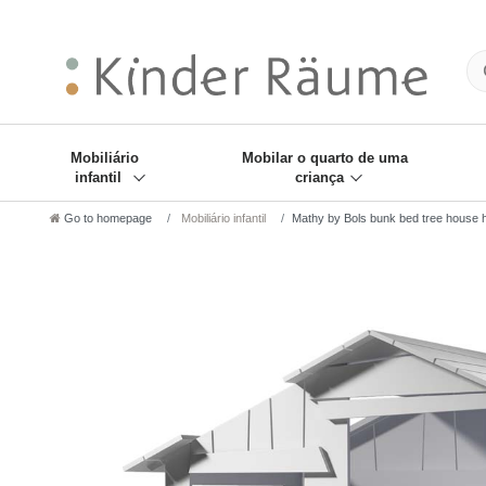
❋
Sie haben den Gesch
Mobiliário
Mobilar o quarto de uma
infantil
criança
Go to homepage
Mobiliário infantil
Mathy by Bols bunk bed tree house h