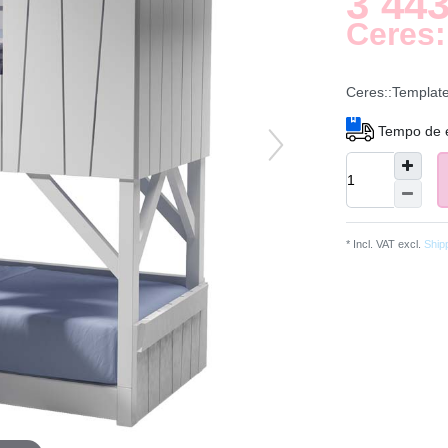
3 443
Ceres:
Ceres::Templat
Tempo de 
* Incl. VAT excl.
Ship