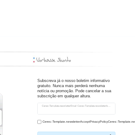
Subscreva já o nosso boletim informativo
gratuito. Nunca mais perderá nenhuma
notícia ou promoção. Pode cancelar a sua
subscrição em qualquer altura.
Ceres::Template.newsletterHoneypotLabel
Ceres::Template.newsletterEmail Ceres::Template.newsletterIsRequiredFootnote
Ceres::Template.newsletterAcceptPrivacyPolicyCeres::Template.n