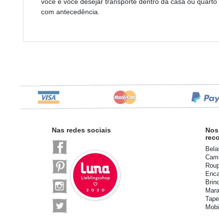
você e você desejar transporte dentro da casa ou quarto
com antecedência.
Nas redes sociais
Nos
rec
Bela
Cama
Roup
Enca
Brin
Mara
Tape
Mobi