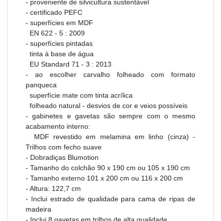
- proveniente de silvicultura sustentável
- certificado PEFC
- superfícies em MDF
EN 622 - 5 : 2009
- superfícies pintadas
tinta à base de água
EU Standard 71 - 3 : 2013
- ao escolher carvalho folheado com formato
panqueca
superfície mate com tinta acrílica
folheado natural - desvios de cor e veios possíveis
- gabinetes e gavetas são sempre com o mesmo
acabamento interno:
MDF revestido em melamina em linho (cinza) -
Trilhos com fecho suave
- Dobradiças Blumotion
- Tamanho do colchão 90 x 190 cm ou 105 x 190 cm
- Tamanho externo 101 x 200 cm ou 116 x 200 cm
- Altura: 122,7 cm
- Inclui estrado de qualidade para cama de ripas de
madeira
- Inclui 8 gavetas em trilhos de alta qualidade