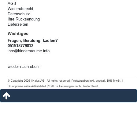
AGB
Widerrufsrecht
Datenschutz
Ihre Rücksendung
Lieferzeiten
Wichtiges
Fragen, Beratung, kaufen?
051518779812
ihre@kinderraeume.info
wieder nach oben ↑
© Copyright 2026 | Hajus AG - All rights reserved. Preisangaben inkl. gesetzl. 19% MwSt. |
Grundpreise siehe Artikeldetail | *Gilt für Lieferungen nach Deutschland!