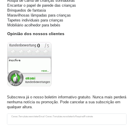
Roupa de cama de crianças sonhadoras
Encantar o papel de parede das crianças
Brinquedos de fantasia
Maravilhosas lâmpadas para crianças
Tapetes individuais para crianças
Mobiliário acolhedor para bebés
Opinião dos nossos clientes
Subscreva já o nosso boletim informativo gratuito. Nunca mais perderá
nenhuma notícia ou promoção. Pode cancelar a sua subscrição em
qualquer altura.
Ceres::Template.newsletterHoneypotLabel
Ceres::Template.newsletterEmail Ceres::Template.newsletterIsRequiredFootnote