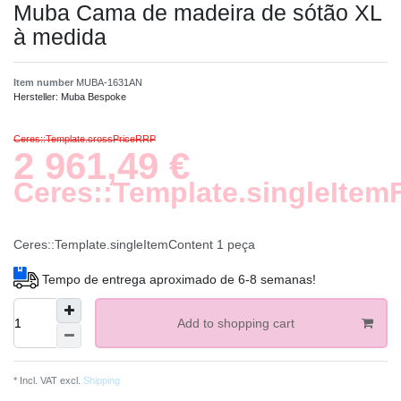
Muba Cama de madeira de sótão XL
à medida
Item number
MUBA-1631AN
Hersteller:
Muba Bespoke
Ceres::Template.crossPriceRRP
2 961,49 €
Ceres::Template.singleItem
Ceres::Template.singleItemContent
1
peça
Tempo de entrega aproximado de 6-8 semanas!
Add to shopping cart
* Incl. VAT excl.
Shipping