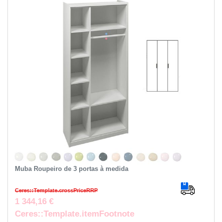
Muba Roupeiro de 3 portas à medida
Ceres::Template.crossPriceRRP
1 344,16 €
Ceres::Template.itemFootnote