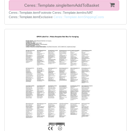
Ceres::Template.singleItemAddToBasket
Ceres::Template.itemFootnote
Ceres::Template.itemInclVAT
Ceres::Template.itemExclusive
Ceres::Template.itemShippingCosts