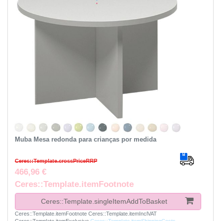
Muba Mesa redonda para crianças por medida
Ceres::Template.crossPriceRRP
466,96 €
Ceres::Template.itemFootnote
Ceres::Template.singleItemAddToBasket
Ceres::Template.itemFootnote
Ceres::Template.itemInclVAT
Ceres::Template.itemExclusive
Ceres::Template.itemShippingCosts