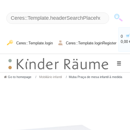
0
0,00 
Ceres::Template.login
Ceres::Template.loginRegister
☰
Go to homepage
Mobiliário infantil
Muba Praça de mesa infantil à medida