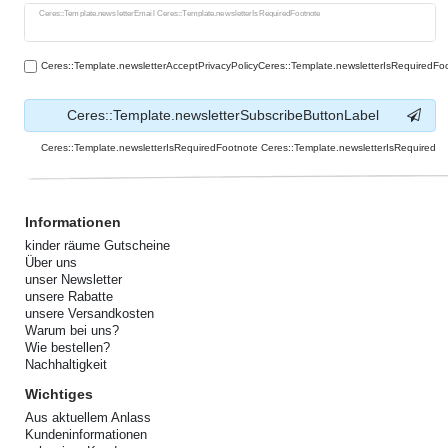
Ceres::Template.newsletterHoneypotLabel
Ceres::Template.newsletterEmail Ceres::Template.newsletterIsRequiredFootnote
Ceres::Template.newsletterAcceptPrivacyPolicyCeres::Template.newsletterIsRequiredFo
Ceres::Template.newsletterSubscribeButtonLabel
Ceres::Template.newsletterIsRequiredFootnote Ceres::Template.newsletterIsRequired
Informationen
kinder räume Gutscheine
Über uns
unser Newsletter
unsere Rabatte
unsere Versandkosten
Warum bei uns?
Wie bestellen?
Nachhaltigkeit
Wichtiges
Aus aktuellem Anlass
Kundeninformationen