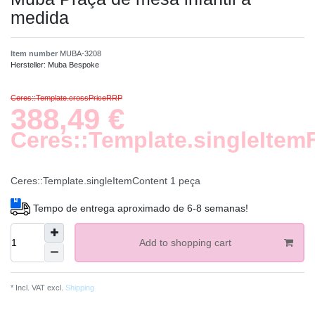
medida
Item number
MUBA-3208
Hersteller:
Muba Bespoke
Ceres::Template.crossPriceRRP
388,49 €
Ceres::Template.singleItem
Ceres::Template.singleItemContent
1
peça
Tempo de entrega aproximado de 6-8 semanas!
Add to shopping cart
* Incl. VAT excl.
Shipping