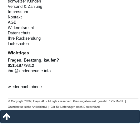
schweizer Kunden
Versand & Zahlung
Impressum
Kontakt
AGB
Widerrufsrecht
Datenschutz
Ihre Rücksendung
Lieferzeiten
Wichtiges
Fragen, Beratung, kaufen?
051518779812
ihre@kinderraeume.info
wieder nach oben ↑
© Copyright 2026 | Hajus AG - All rights reserved. Preisangaben inkl. gesetzl. 19% MwSt. |
Grundpreise siehe Artikeldetail | *Gilt für Lieferungen nach Deutschland!