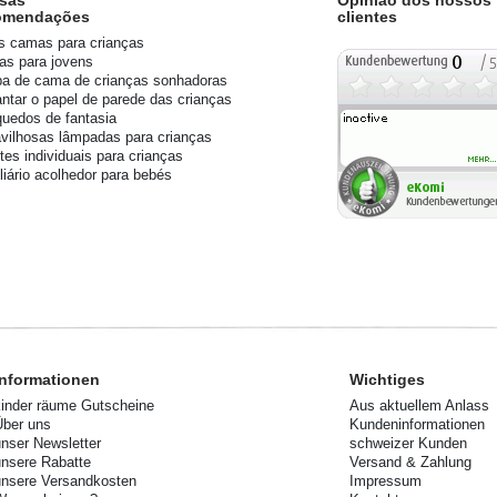
omendações
clientes
s camas para crianças
s para jovens
a de cama de crianças sonhadoras
ntar o papel de parede das crianças
quedos de fantasia
vilhosas lâmpadas para crianças
tes individuais para crianças
liário acolhedor para bebés
Informationen
Wichtiges
kinder räume Gutscheine
Aus aktuellem Anlass
Über uns
Kundeninformationen
unser Newsletter
schweizer Kunden
unsere Rabatte
Versand & Zahlung
unsere Versandkosten
Impressum