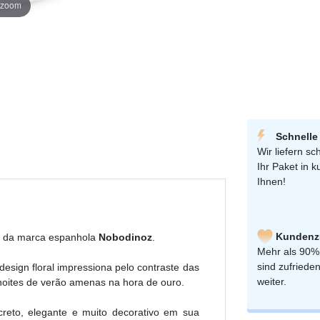
r zoom
Schnelle
Wir liefern sch
Ihr Paket in k
Ihnen!
Kundenzu
da marca espanhola
Nobodinoz
.
Mehr als 90%
sind zufriede
design floral impressiona pelo contraste das
weiter.
 noites de verão amenas na hora de ouro.
reto, elegante e muito decorativo em sua