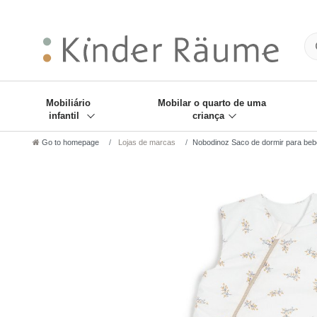
❋
Sie haben den Gesch
Mobiliário
Mobilar o quarto de uma
infantil
criança
Go to homepage
Lojas de marcas
Nobodinoz Saco de dormir para beb