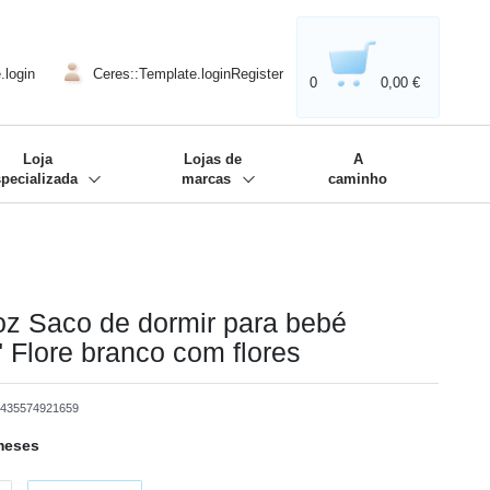
020'' - Wir sind dabei!
❋
.login
Ceres::Template.loginRegister
0
0,00 €
Loja
Lojas de
A
specializada
marcas
caminho
z Saco de dormir para bebé
 Flore branco com flores
435574921659
z
 meses