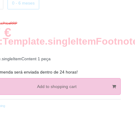
0 - 6 meses
ossPriceRRP
 €
:Template.singleItemFootnot
e.singleItemContent
1
peça
menda será enviada dentro de 24 horas!
Add to shopping cart
ping