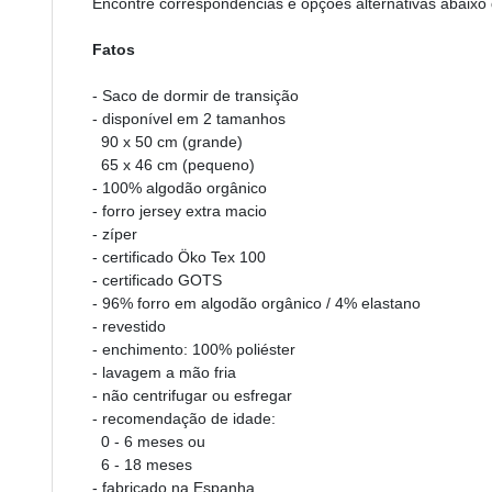
Encontre correspondências e opções alternativas abaixo
Fatos
- Saco de dormir de transição
- disponível em 2 tamanhos
90 x 50 cm (grande)
65 x 46 cm (pequeno)
- 100% algodão orgânico
- forro jersey extra macio
- zíper
- certificado Öko Tex 100
- certificado GOTS
- 96% forro em algodão orgânico / 4% elastano
- revestido
- enchimento: 100% poliéster
- lavagem a mão fria
- não centrifugar ou esfregar
- recomendação de idade:
0 - 6 meses ou
6 - 18 meses
- fabricado na Espanha