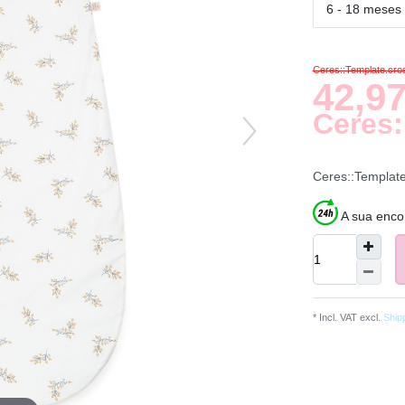
6 - 18 meses
Ceres::Template.cr
42,97
Ceres:
Ceres::Templat
A sua enco
* Incl. VAT excl.
Ship