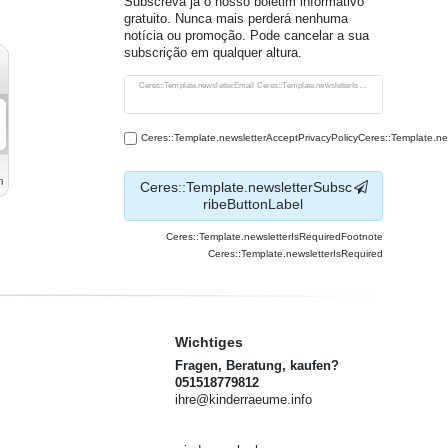
Subscreva já o nosso boletim informativo
gratuito. Nunca mais perderá nenhuma
notícia ou promoção. Pode cancelar a sua
subscrição em qualquer altura.
Ceres::Template.newsletterHoneypotLabel
Ceres::Template.newsletterEmail Ceres::Template.newsletterIsRequiredFootnote
Ceres::Template.newsletterAcceptPrivacyPolicyCeres::Template.n
Ceres::Template.newsletterSubsc
ribeButtonLabel
Ceres::Template.newsletterIsRequiredFootnote
Ceres::Template.newsletterIsRequired
Wichtiges
Fragen, Beratung, kaufen?
051518779812
ihre@kinderraeume.info