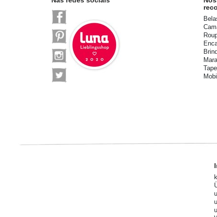
rec
Bela
Cama
Roup
Enca
Brin
Mara
Tape
Mobi