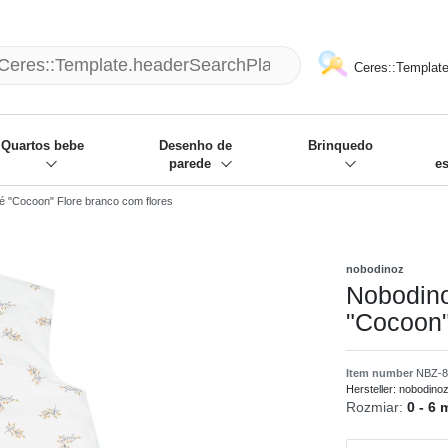
mack und wir die passenden Sachen
❋
- Focus: "Beste Online Shops 2
Ceres::Template
Quartos bebe
Desenho de
Brinquedo
parede
e
é "Cocoon" Flore branco com flores
nobodinoz
Nobodino
"Cocoon"
Item number
NBZ-8
Hersteller:
nobodino
Rozmiar:
0 - 6