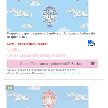
Pequeno papel de parede Sanderson Abracazoo balões de
ar quente azul
Ceres::Template.crossPriceRRP
53,88 €
Ceres::Template.itemFootnote
Ceres::Template.singleItemAddToBasket
Ceres::Template.itemFootnote
Ceres::Template.itemInclVAT
Ceres::Template.itemExclusive
Ceres::Template.itemShippingCosts
-5%