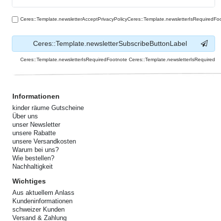
Ceres::Template.newsletterAcceptPrivacyPolicyCeres::Template.newsletterIsRequiredFo
Ceres::Template.newsletterSubscribeButtonLabel
Ceres::Template.newsletterIsRequiredFootnote Ceres::Template.newsletterIsRequired
Informationen
kinder räume Gutscheine
Über uns
unser Newsletter
unsere Rabatte
unsere Versandkosten
Warum bei uns?
Wie bestellen?
Nachhaltigkeit
Wichtiges
Aus aktuellem Anlass
Kundeninformationen
schweizer Kunden
Versand & Zahlung