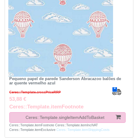
Pequeno papel de parede Sanderson Abracazoo balões de
ar quente vermelho azul
Ceres::Template.crossPriceRRP
53,88 €
Ceres::Template.itemFootnote
Ceres::Template.singleItemAddToBasket
Ceres::Template.itemFootnote
Ceres::Template.itemInclVAT
Ceres::Template.itemExclusive
Ceres::Template.itemShippingCosts