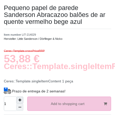
Pequeno papel de parede
Sanderson Abracazoo balões de ar
quente vermelho bege azul
Item number
LIT-214029
Hersteller:
Little Sanderson / Dörflinger & Nicko
Ceres::Template.crossPriceRRP
53,88 €
Ceres::Template.singleItem
Ceres::Template.singleItemContent
1
peça
Prazo de entrega de 2 semanas!
Add to shopping cart