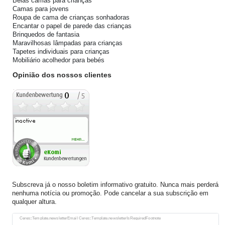
Belas camas para crianças
Camas para jovens
Roupa de cama de crianças sonhadoras
Encantar o papel de parede das crianças
Brinquedos de fantasia
Maravilhosas lâmpadas para crianças
Tapetes individuais para crianças
Mobiliário acolhedor para bebés
Opinião dos nossos clientes
Subscreva já o nosso boletim informativo gratuito. Nunca mais perderá
nenhuma notícia ou promoção. Pode cancelar a sua subscrição em
qualquer altura.
Ceres::Template.newsletterHoneypotLabel
Ceres::Template.newsletterEmail Ceres::Template.newsletterIsRequiredFootnote