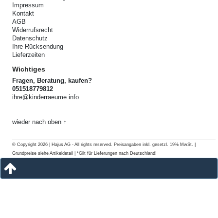
Impressum
Kontakt
AGB
Widerrufsrecht
Datenschutz
Ihre Rücksendung
Lieferzeiten
Wichtiges
Fragen, Beratung, kaufen?
051518779812
ihre@kinderraeume.info
wieder nach oben ↑
© Copyright 2026 | Hajus AG - All rights reserved. Preisangaben inkl. gesetzl. 19% MwSt. |
Grundpreise siehe Artikeldetail | *Gilt für Lieferungen nach Deutschland!