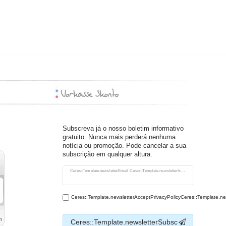
Subscreva já o nosso boletim informativo
gratuito. Nunca mais perderá nenhuma
notícia ou promoção. Pode cancelar a sua
subscrição em qualquer altura.
Ceres::Template.newsletterHoneypotLabel
Ceres::Template.newsletterEmail Ceres::Template.newsletterIsRequiredFootnote
Ceres::Template.newsletterAcceptPrivacyPolicyCeres::Template.n
Ceres::Template.newsletterSubsc