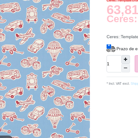
Ceres::Template.cr
63,81
Ceres:
Ceres::Templat
Prazo de e
* Incl. VAT excl.
Ship