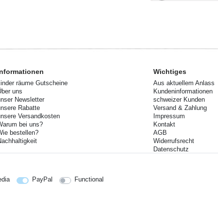
Informationen
Wichtiges
kinder räume Gutscheine
Aus aktuellem Anlass
Über uns
Kundeninformationen
unser Newsletter
schweizer Kunden
unsere Rabatte
Versand & Zahlung
unsere Versandkosten
Impressum
Warum bei uns?
Kontakt
Wie bestellen?
AGB
Nachhaltigkeit
Widerrufsrecht
Datenschutz
Ihre Rücksendung
Lieferzeiten
edia
PayPal
Functional
reise siehe Artikeldetail | *Gilt für Lieferungen nach Deutschland!