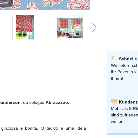
r zoom
Schnelle
Wir liefern sch
Ihr Paket in k
Ihnen!
Kundenzu
 Sanderson
, da coleção
Abracazoo.
Mehr als 90%
sind zufriede
weiter.
graciosa e bonita. O tecido é uma ideia