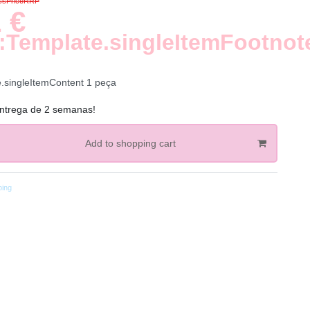
ossPriceRRP
 €
:Template.singleItemFootnot
e.singleItemContent
1
peça
ntrega de 2 semanas!
Add to shopping cart
ping