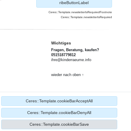
ribeButtonLabel
Ceres::Template.newsletterIsRequiredFootnote
Ceres::Template.newsletterIsRequired
Wichtiges
Fragen, Beratung, kaufen?
051518779812
ihre@kinderraeume.info
wieder nach oben ↑
Ceres::Template.cookieBarAcceptAll
Ceres::Template.cookieBarDenyAll
Ceres::Template.cookieBarSave