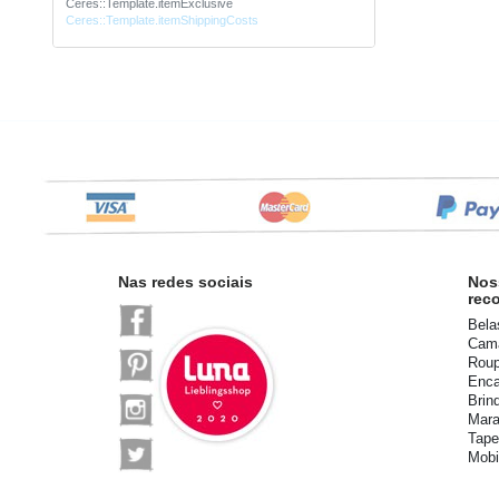
Ceres::Template.itemExclusive
Ceres::Template.itemShippingCosts
Nas redes sociais
Nos
rec
Bela
Cama
Roup
Enca
Brin
Mara
Tape
Mobi