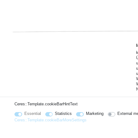
Ceres::Template.cookieBarHintText
Essential
Statistics
Marketing
External m
Ceres::Template.cookieBarMoreSettings
© Copyright 2026 | Hajus AG - All rights reserved. Preisangaben inkl. gesetzl. 19% MwSt. | Grundp