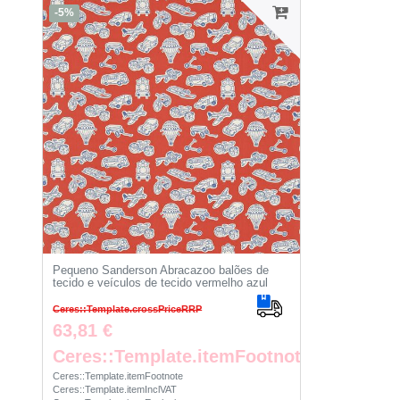
-5%
Pequeno Sanderson Abracazoo balões de
tecido e veículos de tecido vermelho azul
Ceres::Template.crossPriceRRP
63,81 €
Ceres::Template.itemFootnote
Ceres::Template.itemFootnote
Ceres::Template.itemInclVAT