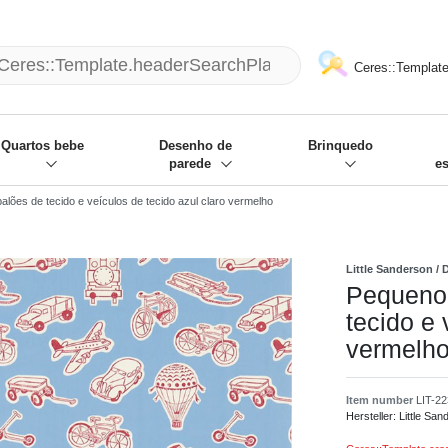
mack und wir die passenden Sachen
❋
- Focus: "Beste Online Shops 2
Ceres::Template
Quartos bebe
Desenho de
Brinquedo
parede
e
ões de tecido e veículos de tecido azul claro vermelho
Little Sanderson / 
Pequeno
tecido e 
vermelh
Item number
LIT-2
Hersteller:
Little San