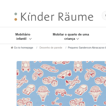
❋
Sie haben den Gesch
Mobiliário
Mobilar o quarto de uma
infantil
criança
Go to homepage
Desenho de parede
Pequeno Sanderson Abracazoo bal