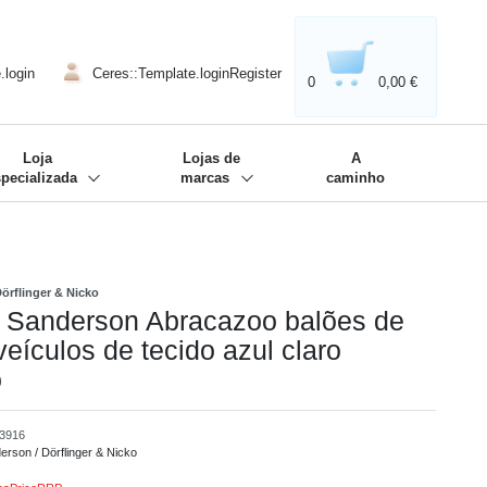
020'' - Wir sind dabei!
❋
.login
Ceres::Template.loginRegister
0
0,00 €
Loja
Lojas de
A
specializada
marcas
caminho
Dörflinger & Nicko
 Sanderson Abracazoo balões de
veículos de tecido azul claro
o
23916
derson / Dörflinger & Nicko