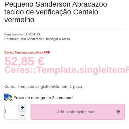
Pequeno Sanderson Abracazoo
tecido de verificação Centeio
vermelho
Item number
LIT-234121
Hersteller:
Little Sanderson / Dörflinger & Nicko
Ceres::Template.crossPriceRRP
52,85 €
Ceres::Template.singleItem
Ceres::Template.singleItemContent
1
peça
Prazo de entrega de 2 semanas!
Add to shopping cart