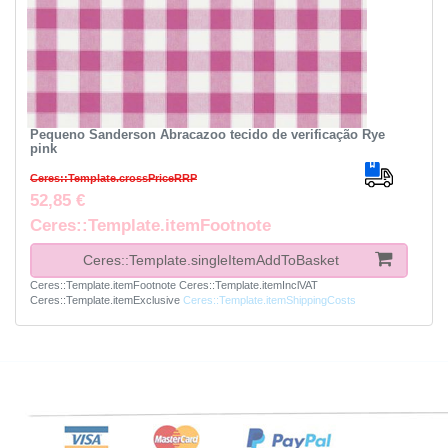
Pequeno Sanderson Abracazoo tecido de verificação Rye
pink
Ceres::Template.crossPriceRRP
52,85 €
Ceres::Template.itemFootnote
Ceres::Template.singleItemAddToBasket
Ceres::Template.itemFootnote
Ceres::Template.itemInclVAT
Ceres::Template.itemExclusive
Ceres::Template.itemShippingCosts