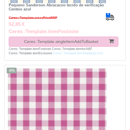
Pequeno Sanderson Abracazoo tecido de verificação
Centeio azul
Ceres::Template.crossPriceRRP
52,85 €
Ceres::Template.itemFootnote
Ceres::Template.singleItemAddToBasket
Ceres::Template.itemFootnote
Ceres::Template.itemInclVAT
Ceres::Template.itemExclusive
Ceres::Template.itemShippingCosts
-5%