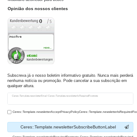
Opinião dos nossos clientes
Subscreva já o nosso boletim informativo gratuito. Nunca mais perderá
nenhuma notícia ou promoção. Pode cancelar a sua subscrição em
qualquer altura.
Ceres::Template.newsletterHoneypotLabel
Ceres::Template.newsletterEmail Ceres::Template.newsletterIsRequiredFootnote
Ceres::Template.newsletterAcceptPrivacyPolicyCeres::Template.newsletterIsRequiredFo
Ceres::Template.newsletterSubscribeButtonLabel
Ceres::Template.newsletterIsRequiredFootnote Ceres::Template.newsletterIsRequired