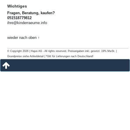
Wichtiges
Fragen, Beratung, kaufen?
051518779812
ihre@kinderraeume.info
wieder nach oben ↑
© Copyright 2026 | Hajus AG - All rights reserved. Preisangaben inkl. gesetzl. 19% MwSt. |
Grundpreise siehe Artikeldetail | *Gilt für Lieferungen nach Deutschland!