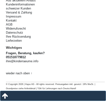
Aus aktuellem Anlass
Kundeninformationen
schweizer Kunden
Versand & Zahlung
Impressum
Kontakt
AGB
Widerrufsrecht
Datenschutz
Ihre Rücksendung
Lieferzeiten
Wichtiges
Fragen, Beratung, kaufen?
051518779812
ihre@kinderraeume.info
wieder nach oben ↑
© Copyright 2026 | Hajus AG - All rights reserved. Preisangaben inkl. gesetzl. 19% MwSt. |
Grundpreise siehe Artikeldetail | *Gilt für Lieferungen nach Deutschland!