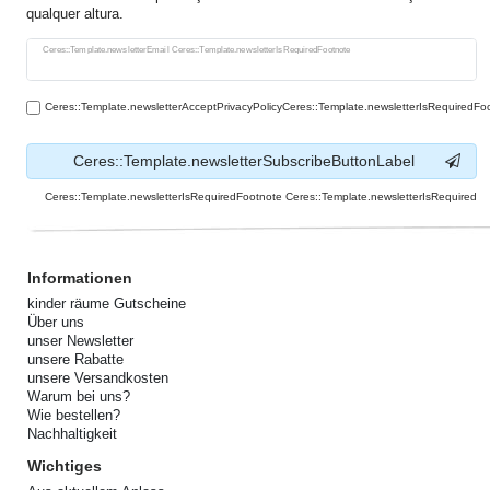
qualquer altura.
Ceres::Template.newsletterHoneypotLabel
Ceres::Template.newsletterEmail Ceres::Template.newsletterIsRequiredFootnote
Ceres::Template.newsletterAcceptPrivacyPolicyCeres::Template.newsletterIsRequiredFo
Ceres::Template.newsletterSubscribeButtonLabel
Ceres::Template.newsletterIsRequiredFootnote Ceres::Template.newsletterIsRequired
Informationen
kinder räume Gutscheine
Über uns
unser Newsletter
unsere Rabatte
unsere Versandkosten
Warum bei uns?
Wie bestellen?
Nachhaltigkeit
Wichtiges