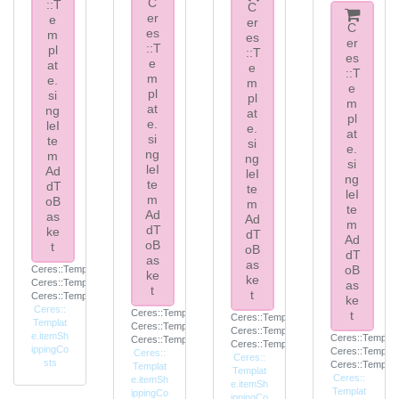
C
::T
C
er
e
er
C
es
m
es
er
::T
pl
::T
es
e
at
e
::T
m
e.
m
e
pl
si
pl
m
at
ng
at
pl
e.
leI
e.
at
si
te
si
e.
ng
m
ng
si
leI
Ad
leI
ng
te
dT
te
leI
m
oB
m
te
Ad
as
Ad
m
dT
ke
dT
Ad
oB
t
oB
dT
as
as
oB
Ceres::Template.itemFootnote
ke
ke
Ceres::Template.itemInclVAT
as
t
t
Ceres::Template.itemExclusive
ke
Ceres::
Ceres::Template.itemFootnote
t
Ceres::Template.itemFootnote
Templat
Ceres::Template.itemInclVAT
Ceres::Template.itemInclVAT
e.itemSh
Ceres::Templat
Ceres::Template.itemExclusive
Ceres::Template.itemExclusive
ippingCo
Ceres::Templat
Ceres::
Ceres::
sts
Ceres::Templat
Templat
Templat
Ceres::
e.itemSh
e.itemSh
Templat
ippingCo
ippingCo