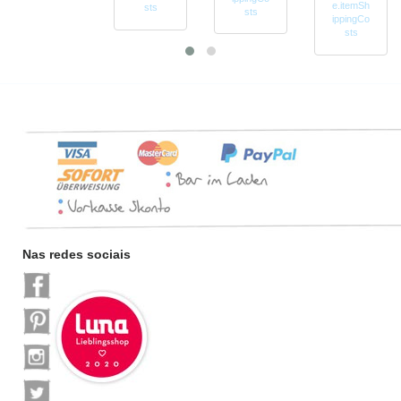
e.itemSh
sts
sts
ippingCo
sts
Nas redes sociais