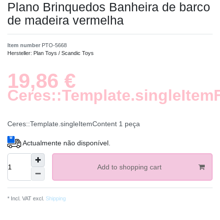
Plano Brinquedos Banheira de barco
de madeira vermelha
Item number
PTO-5668
Hersteller:
Plan Toys / Scandic Toys
19,86 €
Ceres::Template.singleItem
Ceres::Template.singleItemContent
1
peça
Actualmente não disponível.
Add to shopping cart
* Incl. VAT excl.
Shipping