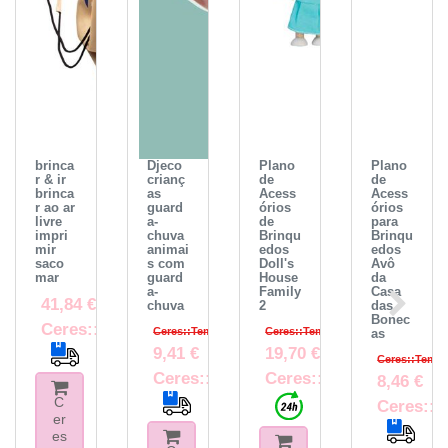
brinca
Djeco
Plano
Plano
r & ir
crianç
de
de
brinca
as
Acess
Acess
r ao ar
guard
órios
órios
livre
a-
de
para
impri
chuva
Brinqu
Brinqu
mir
animai
edos
edos
saco
s com
Doll's
Avô
mar
guard
House
da
a-
Family
Casa
41,84 €
chuva
2
das
Bonec
Ceres::Template.itemFootnote
Ceres::Template.crossPriceRRP
Ceres::Template.crossPriceRRP
as
9,41 €
19,70 €
Ceres::Templ
Ceres::Template.itemFootnote
Ceres::Template.itemF
8,46 €
C
Ceres::T
er
es