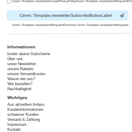
Ceres::Template.newsletterAcceptPrivacyPolicyCeres::Template.newsletterIsRequiredFo
Ceres::Template.newsletterSubscribeButtonLabel
Ceres::Template.newsletterIsRequiredFootnote Ceres::Template.newsletterIsRequired
Informationen
kinder räume Gutscheine
Über uns
unser Newsletter
unsere Rabatte
unsere Versandkosten
Warum bei uns?
Wie bestellen?
Nachhaltigkeit
Wichtiges
Aus aktuellem Anlass
Kundeninformationen
schweizer Kunden
Versand & Zahlung
Impressum
Kontakt