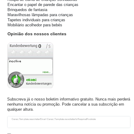
Encantar o papel de parede das crianças
Brinquedos de fantasia
Maravilhosas lâmpadas para crianças
Tapetes individuais para crianças
Mobiliário acolhedor para bebés
Opinião dos nossos clientes
Subscreva já o nosso boletim informativo gratuito. Nunca mais perderá
nenhuma notícia ou promoção. Pode cancelar a sua subscrição em
qualquer altura.
Ceres::Template.newsletterHoneypotLabel
Ceres::Template.newsletterEmail Ceres::Template.newsletterIsRequiredFootnote