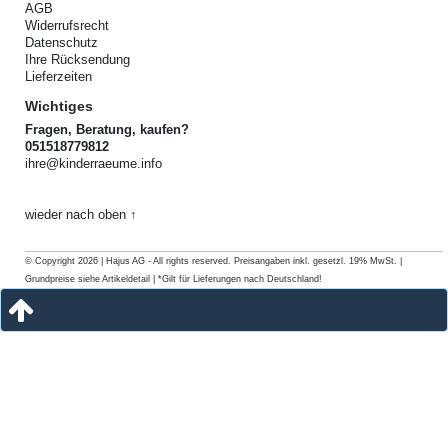
AGB
Widerrufsrecht
Datenschutz
Ihre Rücksendung
Lieferzeiten
Wichtiges
Fragen, Beratung, kaufen?
051518779812
ihre@kinderraeume.info
wieder nach oben ↑
© Copyright 2026 | Hajus AG - All rights reserved. Preisangaben inkl. gesetzl. 19% MwSt. |
Grundpreise siehe Artikeldetail | *Gilt für Lieferungen nach Deutschland!