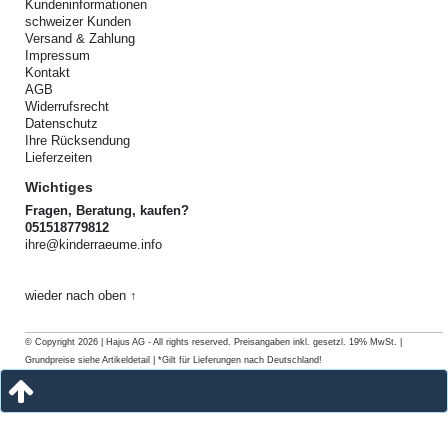
Kundeninformationen
schweizer Kunden
Versand & Zahlung
Impressum
Kontakt
AGB
Widerrufsrecht
Datenschutz
Ihre Rücksendung
Lieferzeiten
Wichtiges
Fragen, Beratung, kaufen?
051518779812
ihre@kinderraeume.info
wieder nach oben ↑
© Copyright 2026 | Hajus AG - All rights reserved. Preisangaben inkl. gesetzl. 19% MwSt. |
Grundpreise siehe Artikeldetail | *Gilt für Lieferungen nach Deutschland!