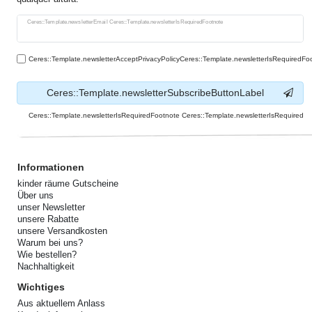
Ceres::Template.newsletterHoneypotLabel
Ceres::Template.newsletterEmail Ceres::Template.newsletterIsRequiredFootnote
Ceres::Template.newsletterAcceptPrivacyPolicyCeres::Template.newsletterIsRequiredFo
Ceres::Template.newsletterSubscribeButtonLabel
Ceres::Template.newsletterIsRequiredFootnote Ceres::Template.newsletterIsRequired
Informationen
kinder räume Gutscheine
Über uns
unser Newsletter
unsere Rabatte
unsere Versandkosten
Warum bei uns?
Wie bestellen?
Nachhaltigkeit
Wichtiges
Aus aktuellem Anlass