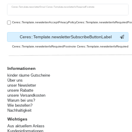
Ceres::Template.newsletterHoneypotLabel
Ceres::Template.newsletterEmail Ceres::Template.newsletterIsRequiredFootnote
Ceres::Template.newsletterAcceptPrivacyPolicyCeres::Template.newsletterIsRequiredFo
Ceres::Template.newsletterSubscribeButtonLabel
Ceres::Template.newsletterIsRequiredFootnote Ceres::Template.newsletterIsRequired
Informationen
kinder räume Gutscheine
Über uns
unser Newsletter
unsere Rabatte
unsere Versandkosten
Warum bei uns?
Wie bestellen?
Nachhaltigkeit
Wichtiges
Aus aktuellem Anlass
Kundeninformationen