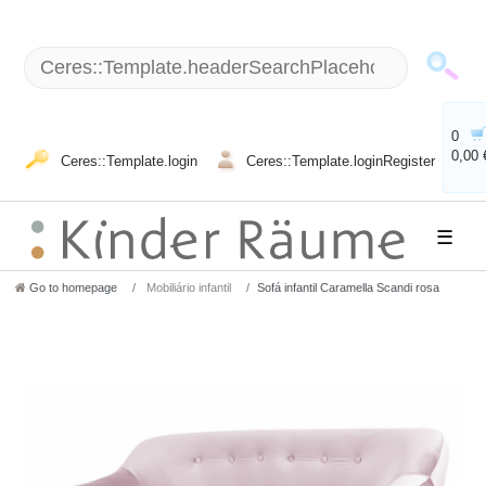
0
0,00 
Ceres::Template.login
Ceres::Template.loginRegister
☰
Go to homepage
Mobiliário infantil
Sofá infantil Caramella Scandi rosa