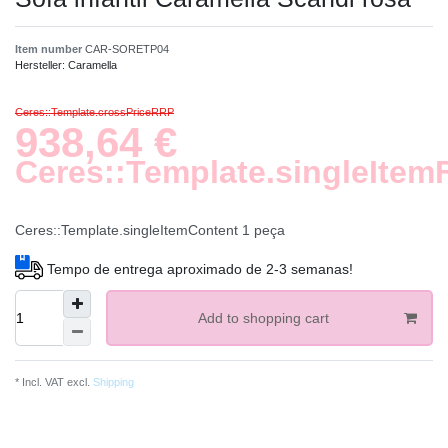
Item number
CAR-SORETP04
Hersteller:
Caramella
Ceres::Template.crossPriceRRP
938,64 €
Ceres::Template.singleItem
Ceres::Template.singleItemContent
1
peça
Tempo de entrega aproximado de 2-3 semanas!
Add to shopping cart
* Incl. VAT excl.
Shipping