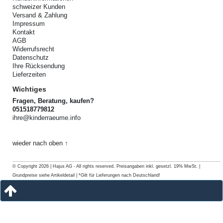
schweizer Kunden
Versand & Zahlung
Impressum
Kontakt
AGB
Widerrufsrecht
Datenschutz
Ihre Rücksendung
Lieferzeiten
Wichtiges
Fragen, Beratung, kaufen?
051518779812
ihre@kinderraeume.info
wieder nach oben ↑
© Copyright 2026 | Hajus AG - All rights reserved. Preisangaben inkl. gesetzl. 19% MwSt. |
Grundpreise siehe Artikeldetail | *Gilt für Lieferungen nach Deutschland!