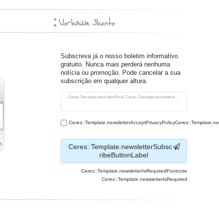
Subscreva já o nosso boletim informativo
gratuito. Nunca mais perderá nenhuma
notícia ou promoção. Pode cancelar a sua
subscrição em qualquer altura.
Ceres::Template.newsletterHoneypotLabel
Ceres::Template.newsletterEmail Ceres::Template.newsletterIsRequiredFootnote
Ceres::Template.newsletterAcceptPrivacyPolicyCeres::Template.n
Ceres::Template.newsletterSubsc
ribeButtonLabel
Ceres::Template.newsletterIsRequiredFootnote
Ceres::Template.newsletterIsRequired