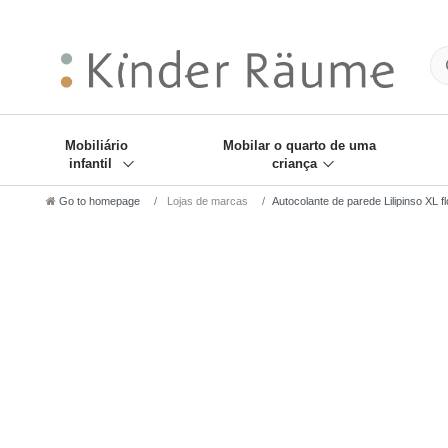
❋
Sie haben den Gesch
Mobiliário
Mobilar o quarto de uma
infantil
criança
Go to homepage
Lojas de marcas
Autocolante de parede Lilipinso XL 