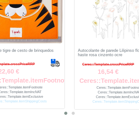
e tigre de cesto de brinquedos
Autocolante de parede Lilipinso f
haste rosa cinzento ocre
mplate.crossPriceRRP
Ceres::Template.crossPriceRRP
22,60 €
16,54 €
:Template.itemFootnote
Ceres::Template.it
eres::Template.itemFootnote
Ceres::Template.itemFootno
eres::Template.itemInclVAT
Ceres::Template.itemInclV
res::Template.itemExclusive
Ceres::Template.itemExclus
s::Template.itemShippingCosts
Ceres::Template.itemShipping