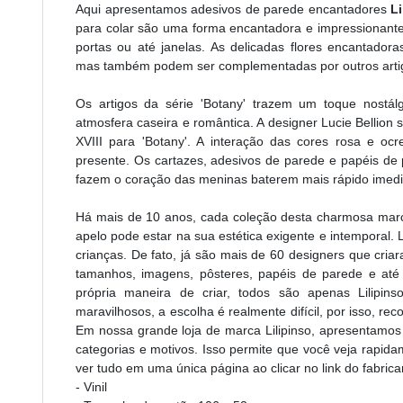
Aqui apresentamos adesivos de parede encantadores
L
para colar são uma
forma encantadora e impressionant
portas ou até janelas. As delicadas flores encantador
mas também podem ser complementadas por outros artig
Os artigos da série 'Botany' trazem um toque nostá
atmosfera caseira e romântica. A designer Lucie Bellion s
XVIII para 'Botany'. A interação das cores rosa e oc
presente. Os cartazes, adesivos de parede e papéis 
fazem o coração das meninas baterem mais rápido imed
Há mais de 10 anos, cada coleção desta charmosa ma
apelo pode estar na sua estética exigente e intemporal. L
crianças. De fato, já são mais de 60 designers que cri
tamanhos, imagens, pôsteres, papéis de parede e até 
própria maneira de criar, todos são apenas Lilipin
maravilhosos, a escolha é realmente difícil, por isso, 
Em nossa grande loja de marca Lilipinso, apresentamos t
categorias e motivos. Isso permite que você veja rapi
ver tudo em uma única página ao clicar no link do fabric
- Vinil