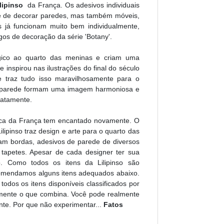
ilipinso
da França. Os adesivos individuais
e de decorar paredes, mas também móveis,
as já funcionam muito bem individualmente,
os de decoração da série 'Botany'.
lgico ao quarto das meninas e criam uma
e inspirou nas ilustrações do final do século
re traz tudo isso maravilhosamente para o
de parede formam uma imagem harmoniosa e
iatamente.
rca da França tem encantado novamente. O
ilipinso traz design e arte para o quarto das
aram bordas, adesivos de parede de diversos
tapetes. Apesar de cada designer ter sua
so. Como todos os itens da Lilipinso são
recomendamos alguns itens adequados abaixo.
odos os itens disponíveis classificados por
damente o que combina. Você pode realmente
ante. Por que não experimentar...
Fatos