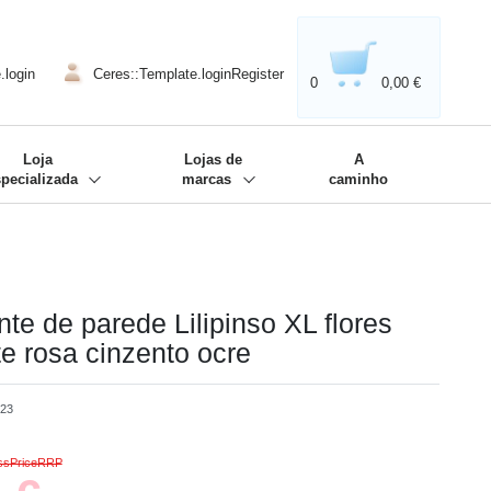
020'' - Wir sind dabei!
❋
.login
Ceres::Template.loginRegister
0
0,00 €
Loja
Lojas de
A
specializada
marcas
caminho
te de parede Lilipinso XL flores
e rosa cinzento ocre
223
ossPriceRRP