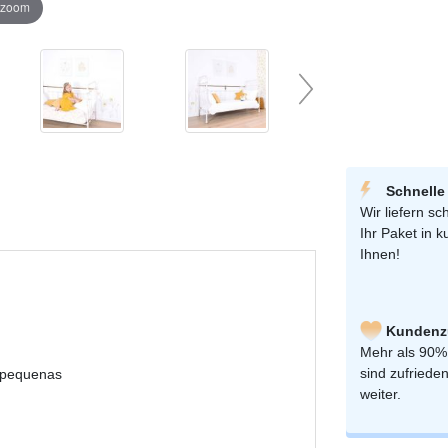
r zoom
Schnelle
Wir liefern sch
Ihr Paket in k
Ihnen!
Kundenzu
Mehr als 90%
sind zufriede
s pequenas
weiter.