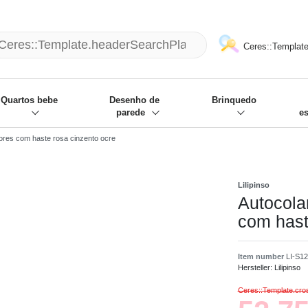
mack und wir die passenden Sachen
❋
- Focus: "Beste Online Shops 2
Ceres::Template
Quartos bebe
Desenho de
Brinquedo
parede
e
flores com haste rosa cinzento ocre
Lilipinso
Autocolan
com hast
Item number
LI-S1
Hersteller:
Lilipinso
Ceres::Template.cr