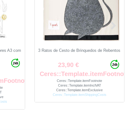
lores A3 com
3 Ratos de Cesto de Brinquedos de Rebentos
23,90 €
Ceres::Template.itemFootnote
emFootnote
Ceres::Template.itemFootnote
Ceres::Template.itemInclVAT
te
Ceres::Template.itemExclusive
AT
Ceres::Template.itemShippingCosts
ive
Costs