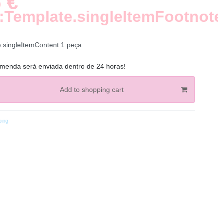
 €
:Template.singleItemFootnot
e.singleItemContent
1
peça
menda será enviada dentro de 24 horas!
Add to shopping cart
ping