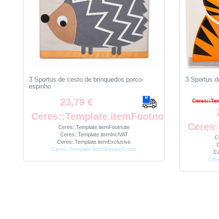
3 Sportus de cesto de brinquedos porco-
3 Sportus d
espinho
23,79 €
Ceres::Te
Ceres::Template.itemFootnote
Ceres:
Ceres::Template.itemFootnote
Ceres::Template.itemInclVAT
C
Ceres::Template.itemExclusive
C
Ceres::Template.itemShippingCosts
Ce
Cere