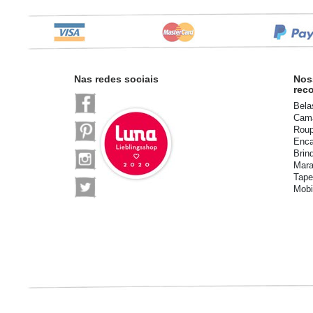
Nas redes sociais
Nos
rec
Bela
Cama
Roup
Enca
Brin
Mara
Tape
Mobi