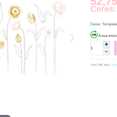
52,75
Ceres:
Ceres::Templat
A sua enco
* Incl. VAT excl.
Ship