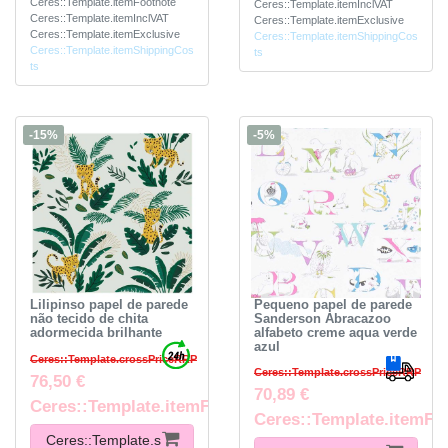
Ceres::Template.itemFootnote
Ceres::Template.itemInclVAT
Ceres::Template.itemInclVAT
Ceres::Template.itemExclusive
Ceres::Template.itemExclusive
Ceres::Template.itemShippingCos
Ceres::Template.itemShippingCos
ts
ts
-15%
-5%
Lilipinso papel de parede
Pequeno papel de parede
não tecido de chita
Sanderson Abracazoo
adormecida brilhante
alfabeto creme aqua verde
azul
Ceres::Template.crossPriceRRP
Ceres::Template.crossPriceRRP
76,50 €
70,89 €
Ceres::Template.itemFootnote
Ceres::Template.itemFo
Ceres::Template.s