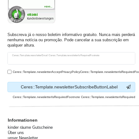
Subscreva já o nosso boletim informativo gratuito. Nunca mais perderá
nenhuma notícia ou promoção. Pode cancelar a sua subscrição em
qualquer altura.
Ceres::Template.newsletterHoneypotLabel
Ceres::Template.newsletterEmail Ceres::Template.newsletterIsRequiredFootnote
Ceres::Template.newsletterAcceptPrivacyPolicyCeres::Template.newsletterIsRequiredFo
Ceres::Template.newsletterSubscribeButtonLabel
Ceres::Template.newsletterIsRequiredFootnote Ceres::Template.newsletterIsRequired
Informationen
kinder räume Gutscheine
Über uns
unser Newsletter