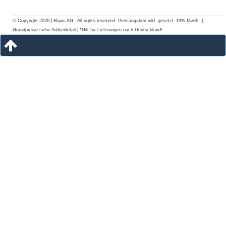
© Copyright 2026 | Hajus AG - All rights reserved. Preisangaben inkl. gesetzl. 19% MwSt. |
Grundpreise siehe Artikeldetail | *Gilt für Lieferungen nach Deutschland!