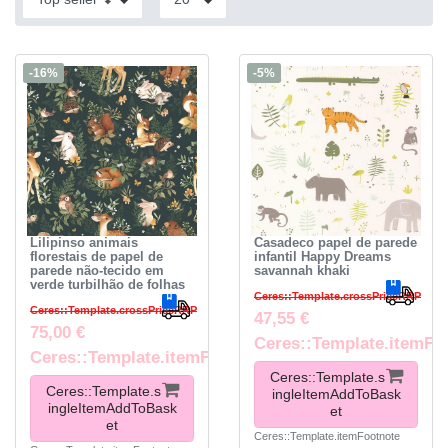
-16%
-5%
Lilipinso animais
Casadeco papel de parede
florestais de papel de
infantil Happy Dreams
parede não-tecido em
savannah khaki
verde turbilhão de folhas
Ceres::Template.crossPriceRRP
Ceres::Template.crossPriceRRP
47,55 €
75,00 €
Ceres::Template.itemFo
Ceres::Template.itemFootnote
Ceres::Template.s
Ceres::Template.s
ingleItemAddToBask
ingleItemAddToBask
et
et
Ceres::Template.itemFootnote