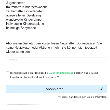
Jugendbetten
traumhafte Kinderbettwäsche
zauberhafte Kindertapeten
ausgefallenes Spielzeug
wundervolle Kinderlampen
individuelle Kinderteppiche
heimelige Babymöbel
Abonnieren Sie jetzt den kostenlosen Newsletter. So verpassen Sie
keine Neuigkeiten oder Aktionen mehr. Sie können sich jederzeit
wieder abmelden.
Newsletter
E-Mail **
Honig
Hiermit bestätige ich, dass ich die
Daten­schutz­erklärung
gelesen habe. Meine
Einwilligung kann ich jederzeit widerrufen.**
Abonnieren
** Hierbei handelt es sich um ein Pflichtfeld.