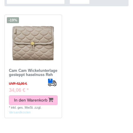
-19%
Cam Cam Wickelunterlage
gesteppt haselnuss Reh
UVP 42,00 €
34,06 € *
In den Warenkorb
*
inkl. ges. MwSt.
zzgl.
Versandkosten