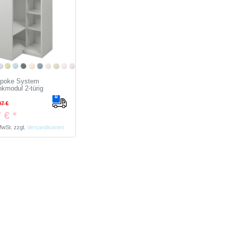
poke System
kmodul 2-türig
97 €
 € *
 MwSt.
zzgl.
Versandkosten