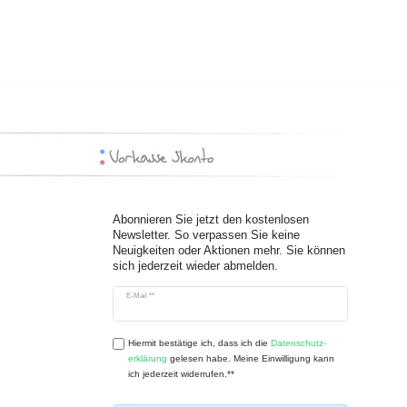
Abonnieren Sie jetzt den kostenlosen
Newsletter. So verpassen Sie keine
Neuigkeiten oder Aktionen mehr. Sie können
sich jederzeit wieder abmelden.
Newsletter
E-Mail **
Honig
Hiermit bestätige ich, dass ich die
Daten­schutz­
erklärung
gelesen habe. Meine Einwilligung kann
ich jederzeit widerrufen.**