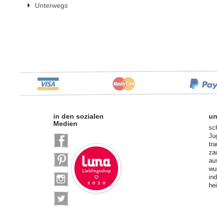
Unterwegs
in den sozialen
un
Medien
sc
Ju
tr
za
au
wu
in
he