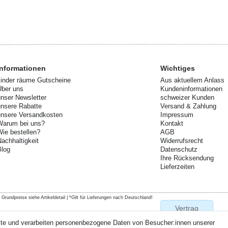
Informationen
Wichtiges
kinder räume Gutscheine
Aus aktuellem Anlass
Über uns
Kundeninformationen
unser Newsletter
schweizer Kunden
unsere Rabatte
Versand & Zahlung
unsere Versandkosten
Impressum
Warum bei uns?
Kontakt
Wie bestellen?
AGB
Nachhaltigkeit
Widerrufsrecht
Blog
Datenschutz
Ihre Rücksendung
Lieferzeiten
rundpreise siehe Artikeldetail | *Gilt für Lieferungen nach Deutschland!
Vertrag
widerrufen
ite und verarbeiten personenbezogene Daten von Besucher:innen unserer