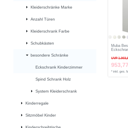
Kleiderschränke Marke
Anzahl Türen
Kleiderschrank Farbe
Schubkästen
Muba Bes
Eckschran
besondere Schränke
UVP 1.003,
953,77
Eckschrank Kinderzimmer
*
inkl. ges.
Spind Schrank Holz
System Kleiderschrank
Kinderregale
Sitzmöbel Kinder
Kinderschreibtische