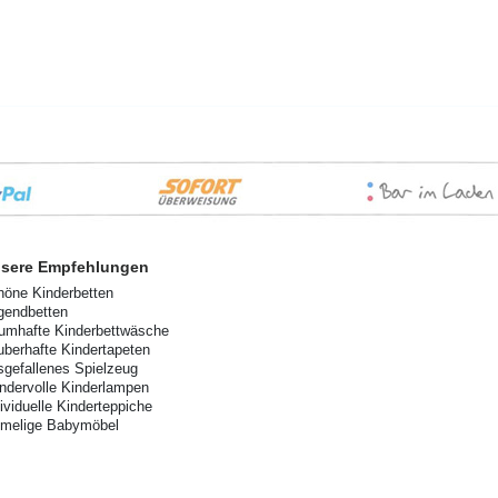
sere Empfehlungen
höne Kinderbetten
gendbetten
aumhafte Kinderbettwäsche
uberhafte Kindertapeten
sgefallenes Spielzeug
ndervolle Kinderlampen
dividuelle Kinderteppiche
imelige Babymöbel