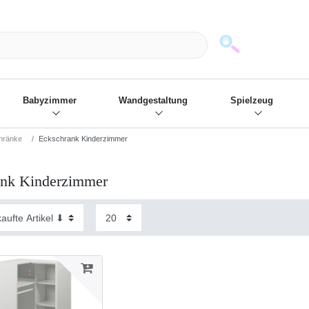
mack und wir die passenden Sachen
❋
- Focus: "Beste Online Shops 2
Babyzimmer
Wandgestaltung
Spielzeug
hränke
Eckschrank Kinderzimmer
ank Kinderzimmer