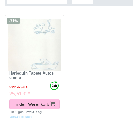
-31%
Harlequin Tapete Autos
creme
UVP 37,08 €
25,51 € *
In den Warenkorb
*
inkl. ges. MwSt.
zzgl.
Versandkosten