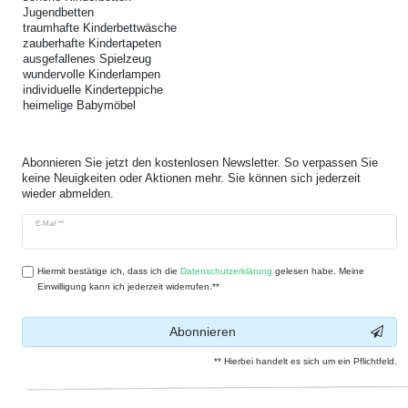
Jugendbetten
traumhafte Kinderbettwäsche
zauberhafte Kindertapeten
ausgefallenes Spielzeug
wundervolle Kinderlampen
individuelle Kinderteppiche
heimelige Babymöbel
Abonnieren Sie jetzt den kostenlosen Newsletter. So verpassen Sie
keine Neuigkeiten oder Aktionen mehr. Sie können sich jederzeit
wieder abmelden.
Newsletter
E-Mail **
Honig
Hiermit bestätige ich, dass ich die
Daten­schutz­erklärung
gelesen habe. Meine
Einwilligung kann ich jederzeit widerrufen.**
Abonnieren
** Hierbei handelt es sich um ein Pflichtfeld.