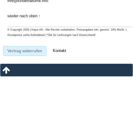
ihre@kinderraeume.info
wieder nach oben ↑
© Copyright 2026 | Hajus AG - Alle Rechte vorbehalten. Preisangaben inkl. gesetzl. 19% MwSt. |
Grundpreise siehe Artikeldetail | *Gilt für Lieferungen nach Deutschland!
Kontakt
Vertrag widerrufen