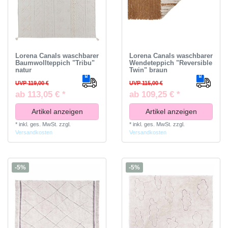
Lorena Canals waschbarer
Lorena Canals waschbarer
Baumwollteppich "Tribu"
Wendeteppich "Reversible
natur
Twin" braun
UVP 119,00 €
UVP 115,00 €
ab 113,05 € *
ab 109,25 € *
Artikel anzeigen
Artikel anzeigen
*
inkl. ges. MwSt.
zzgl.
*
inkl. ges. MwSt.
zzgl.
Versandkosten
Versandkosten
-5%
-5%