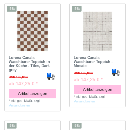
-5%
-5%
Lorena Canals
Lorena Canals
Waschbarer Teppich in
Waschbarer Teppich -
der Küche - Tiles, Dark
Mosaic
grey
UVP 155,00 €
UVP 155,00 €
ab 147,25 € *
ab 147,25 € *
Artikel anzeigen
Artikel anzeigen
*
inkl. ges. MwSt.
zzgl.
*
inkl. ges. MwSt.
zzgl.
Versandkosten
Versandkosten
-5%
-5%