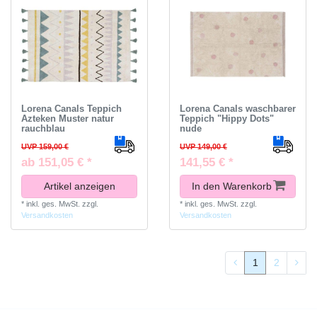
Lorena Canals Teppich
Lorena Canals waschbarer
Azteken Muster natur
Teppich "Hippy Dots"
rauchblau
nude
UVP 159,00 €
UVP 149,00 €
ab 151,05 € *
141,55 € *
Artikel anzeigen
In den Warenkorb
*
inkl. ges. MwSt.
zzgl.
*
inkl. ges. MwSt.
zzgl.
Versandkosten
Versandkosten
1
2