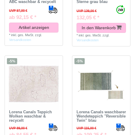
ABC waschbar & recycelt
Sterne grau blau
UVP 97,00 €
UVP 139,00 €
ab 92,15 € *
132,05 € *
Artikel anzeigen
In den Warenkorb
*
inkl. ges. MwSt.
zzgl.
*
inkl. ges. MwSt.
zzgl.
Versandkosten
Versandkosten
-5%
-5%
Lorena Canals Teppich
Lorena Canals waschbarer
Wolken waschbar &
Wendeteppich "Reversible
recycelt
Twin" blau
UVP 89,00 €
UVP 115,00 €
ab 84,55 € *
ab 109,25 € *