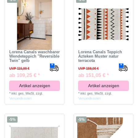
Lorena Canals waschbarer
Lorena Canals Teppich
Wendeteppich "Reversible
Azteken Muster natur
Twin" gelb
terracota
UVP 115,00 €
UVP 159,00 €
ab 109,25 € *
ab 151,05 € *
Artikel anzeigen
Artikel anzeigen
*
inkl. ges. MwSt.
zzgl.
*
inkl. ges. MwSt.
zzgl.
Versandkosten
Versandkosten
-5%
-5%