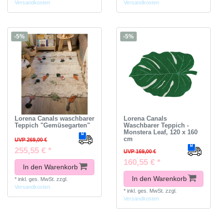
Versandkosten
Versandkosten
-5%
-5%
Lorena Canals waschbarer
Lorena Canals
Teppich "Gemüsegarten"
Waschbarer Teppich -
Monstera Leaf, 120 x 160
cm
UVP 269,00 €
255,55 € *
UVP 169,00 €
160,55 € *
In den Warenkorb
In den Warenkorb
*
inkl. ges. MwSt.
zzgl.
Versandkosten
*
inkl. ges. MwSt.
zzgl.
Versandkosten