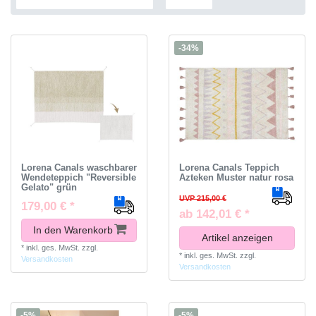
-34%
Lorena Canals waschbarer
Lorena Canals Teppich
Wendeteppich "Reversible
Azteken Muster natur rosa
Gelato" grün
UVP 215,00 €
179,00 € *
ab 142,01 € *
In den Warenkorb
Artikel anzeigen
*
inkl. ges. MwSt.
zzgl.
*
inkl. ges. MwSt.
zzgl.
Versandkosten
Versandkosten
-5%
-5%