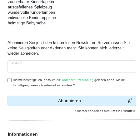
zauberhafte Kindertapeten
ausgefallenes Spielzeug
wundervolle Kinderlampen
individuelle Kinderteppiche
heimelige Babymöbel
Abonnieren Sie jetzt den kostenlosen Newsletter. So verpassen Sie
keine Neuigkeiten oder Aktionen mehr. Sie können sich jederzeit
wieder abmelden.
Newsletter
E-Mail **
Honig
Hiermit bestätige ich, dass ich die
Daten­schutz­erklärung
gelesen habe. Meine
Einwilligung kann ich jederzeit widerrufen.**
Abonnieren
** Hierbei handelt es sich um ein Pflichtfeld.
Informationen