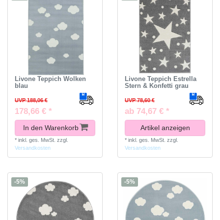
Livone Teppich Wolken
Livone Teppich Estrella
blau
Stern & Konfetti grau
UVP 188,06 €
UVP 78,60 €
178,66 € *
ab 74,67 € *
In den Warenkorb
Artikel anzeigen
*
inkl. ges. MwSt.
zzgl.
*
inkl. ges. MwSt.
zzgl.
Versandkosten
Versandkosten
-5%
-5%