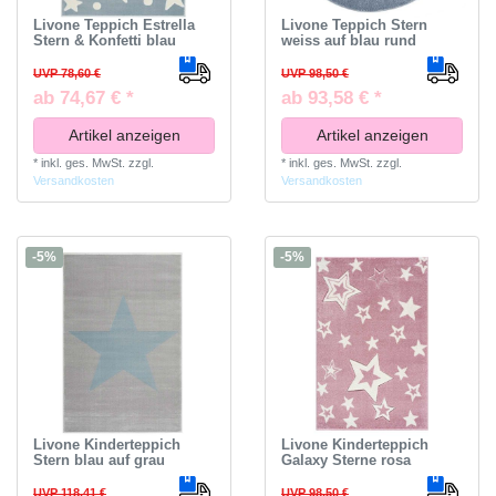
Livone Teppich Estrella
Livone Teppich Stern
Stern & Konfetti blau
weiss auf blau rund
UVP 78,60 €
UVP 98,50 €
ab 74,67 € *
ab 93,58 € *
Artikel anzeigen
Artikel anzeigen
*
inkl. ges. MwSt.
zzgl.
*
inkl. ges. MwSt.
zzgl.
Versandkosten
Versandkosten
-5%
-5%
Livone Kinderteppich
Livone Kinderteppich
Stern blau auf grau
Galaxy Sterne rosa
UVP 118,41 €
UVP 98,50 €