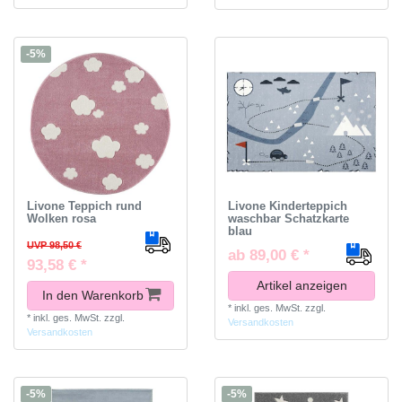
-5%
Livone Teppich rund
Livone Kinderteppich
Wolken rosa
waschbar Schatzkarte
blau
UVP 98,50 €
ab 89,00 € *
93,58 € *
Artikel anzeigen
In den Warenkorb
*
inkl. ges. MwSt.
zzgl.
*
inkl. ges. MwSt.
zzgl.
Versandkosten
Versandkosten
-5%
-5%