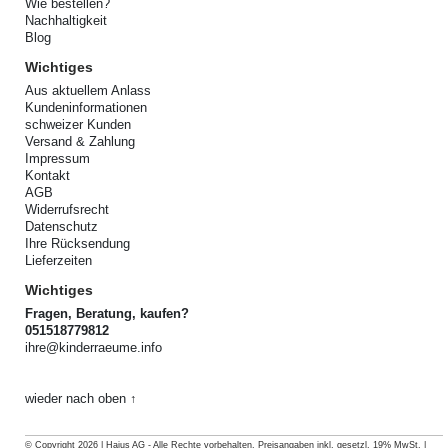
Wie bestellen?
Nachhaltigkeit
Blog
Wichtiges
Aus aktuellem Anlass
Kundeninformationen
schweizer Kunden
Versand & Zahlung
Impressum
Kontakt
AGB
Widerrufsrecht
Datenschutz
Ihre Rücksendung
Lieferzeiten
Wichtiges
Fragen, Beratung, kaufen?
051518779812
ihre@kinderraeume.info
wieder nach oben ↑
© Copyright 2026 | Hajus AG - Alle Rechte vorbehalten. Preisangaben inkl. gesetzl. 19% MwSt. |