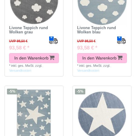
Livone Teppich rund
Livone Teppich rund
Wolken grau
Wolken blau
UVP 98,50 €
UVP 98,50 €
93,58 € *
93,58 € *
In den Warenkorb
In den Warenkorb
*
inkl. ges. MwSt.
zzgl.
*
inkl. ges. MwSt.
zzgl.
Versandkosten
Versandkosten
-5%
-5%