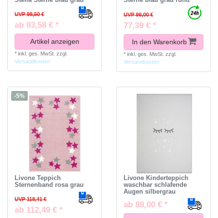
UVP 98,50 €
UVP 99,00 €
ab 93,58 € *
77,39 € *
Artikel anzeigen
In den Warenkorb
*
inkl. ges. MwSt.
zzgl.
*
inkl. ges. MwSt.
zzgl.
Versandkosten
Versandkosten
-5%
Livone Teppich
Livone Kinderteppich
Sternenband rosa grau
waschbar schlafende
Augen silbergrau
UVP 118,41 €
ab 89,00 € *
ab 112,49 € *