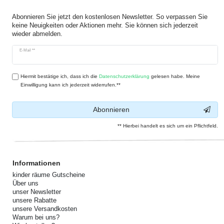
Abonnieren Sie jetzt den kostenlosen Newsletter. So verpassen Sie
keine Neuigkeiten oder Aktionen mehr. Sie können sich jederzeit
wieder abmelden.
Newsletter
E-Mail **
Honig
Hiermit bestätige ich, dass ich die
Daten­schutz­erklärung
gelesen habe. Meine
Einwilligung kann ich jederzeit widerrufen.**
Abonnieren
** Hierbei handelt es sich um ein Pflichtfeld.
Informationen
kinder räume Gutscheine
Über uns
unser Newsletter
unsere Rabatte
unsere Versandkosten
Warum bei uns?