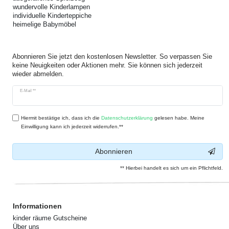
wundervolle Kinderlampen
individuelle Kinderteppiche
heimelige Babymöbel
Abonnieren Sie jetzt den kostenlosen Newsletter. So verpassen Sie
keine Neuigkeiten oder Aktionen mehr. Sie können sich jederzeit
wieder abmelden.
Newsletter
E-Mail **
Honig
Hiermit bestätige ich, dass ich die
Daten­schutz­erklärung
gelesen habe. Meine
Einwilligung kann ich jederzeit widerrufen.**
Abonnieren
** Hierbei handelt es sich um ein Pflichtfeld.
Informationen
kinder räume Gutscheine
Über uns