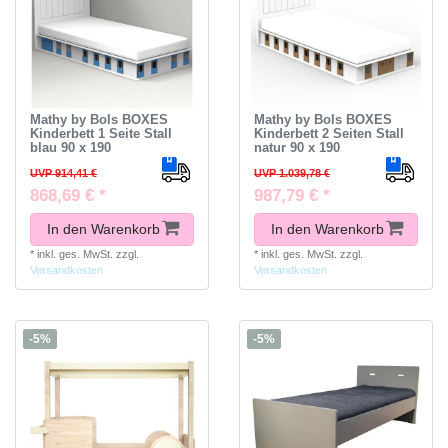
Mathy by Bols BOXES
Mathy by Bols BOXES
Kinderbett 1 Seite Stall
Kinderbett 2 Seiten Stall
blau 90 x 190
natur 90 x 190
UVP 914,41 €
UVP 1.039,78 €
868,69 € *
987,79 € *
In den Warenkorb
In den Warenkorb
*
inkl. ges. MwSt.
zzgl.
*
inkl. ges. MwSt.
zzgl.
Versandkosten
Versandkosten
-5%
-5%