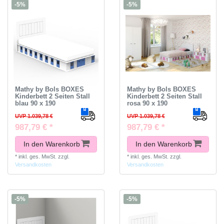
-5%
-5%
Mathy by Bols BOXES
Mathy by Bols BOXES
Kinderbett 2 Seiten Stall
Kinderbett 2 Seiten Stall
blau 90 x 190
rosa 90 x 190
UVP 1.039,78 €
UVP 1.039,78 €
987,79 € *
987,79 € *
In den Warenkorb
In den Warenkorb
*
inkl. ges. MwSt.
zzgl.
*
inkl. ges. MwSt.
zzgl.
Versandkosten
Versandkosten
-5%
-5%