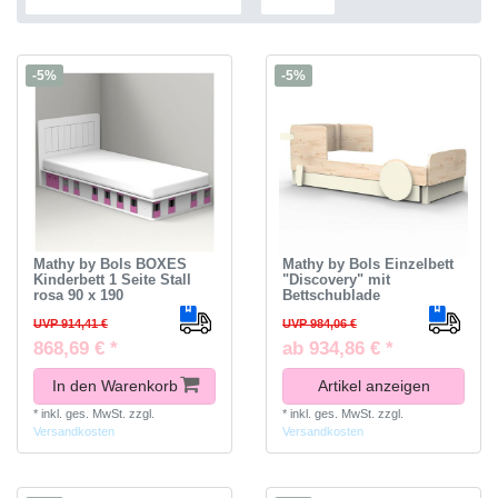
-5%
-5%
Mathy by Bols BOXES
Mathy by Bols Einzelbett
Kinderbett 1 Seite Stall
"Discovery" mit
rosa 90 x 190
Bettschublade
UVP 914,41 €
UVP 984,06 €
868,69 € *
ab 934,86 € *
In den Warenkorb
Artikel anzeigen
*
inkl. ges. MwSt.
zzgl.
*
inkl. ges. MwSt.
zzgl.
Versandkosten
Versandkosten