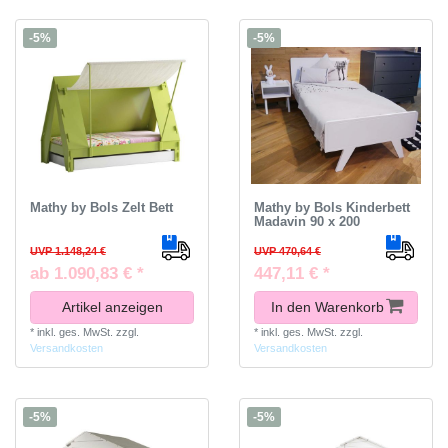
-5%
-5%
Mathy by Bols Zelt Bett
Mathy by Bols Kinderbett
Madavin 90 x 200
UVP 1.148,24 €
UVP 470,64 €
ab 1.090,83 € *
447,11 € *
Artikel anzeigen
In den Warenkorb
*
inkl. ges. MwSt.
zzgl.
*
inkl. ges. MwSt.
zzgl.
Versandkosten
Versandkosten
-5%
-5%