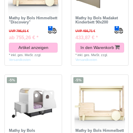
Mathy by Bols Himmelbett
Mathy by Bols Madaket
"Discovery"
Kinderbett 90x200
UVP 795,01 €
UVP 456,71 €
ab 755,26 € *
433,87 € *
Artikel anzeigen
In den Warenkorb
*
inkl. ges. MwSt.
zzgl.
*
inkl. ges. MwSt.
zzgl.
Versandkosten
Versandkosten
-5%
-5%
Mathy by Bols
Mathy by Bols Himmelbett