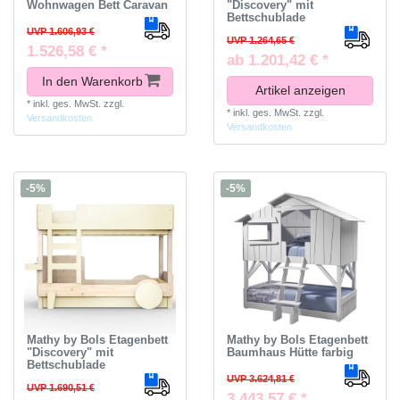
Wohnwagen Bett Caravan
"Discovery" mit
Bettschublade
UVP 1.606,93 €
UVP 1.264,65 €
1.526,58 € *
ab 1.201,42 € *
In den Warenkorb
Artikel anzeigen
*
inkl. ges. MwSt.
zzgl.
*
inkl. ges. MwSt.
zzgl.
Versandkosten
Versandkosten
-5%
-5%
Mathy by Bols Etagenbett
Mathy by Bols Etagenbett
"Discovery" mit
Baumhaus Hütte farbig
Bettschublade
UVP 3.624,81 €
UVP 1.690,51 €
3.443,57 € *