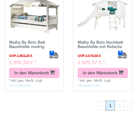
Mathy By Bols Bett
Mathy By Bols Hochbett
Baumhütte niedrig
Baumhütte mit Rutsche
UVP 1.953,20 €
UVP 3.079,55 €
1.855,54 € *
2.925,57 € *
In den Warenkorb
In den Warenkorb
*
inkl. ges. MwSt.
zzgl.
*
inkl. ges. MwSt.
zzgl.
Versandkosten
Versandkosten
1
2