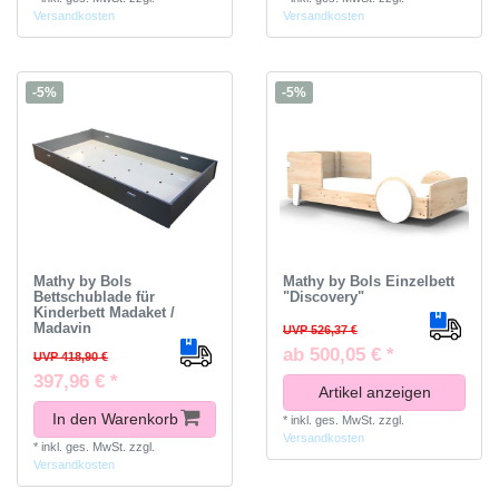
Versandkosten
Versandkosten
-5%
-5%
Mathy by Bols
Mathy by Bols Einzelbett
Bettschublade für
"Discovery"
Kinderbett Madaket /
Madavin
UVP 526,37 €
ab 500,05 € *
UVP 418,90 €
397,96 € *
Artikel anzeigen
In den Warenkorb
*
inkl. ges. MwSt.
zzgl.
Versandkosten
*
inkl. ges. MwSt.
zzgl.
Versandkosten