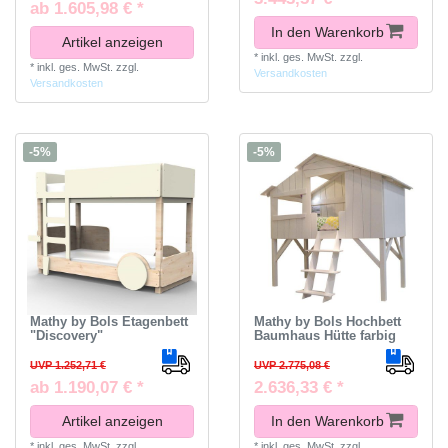
ab 1.605,98 € *
In den Warenkorb
Artikel anzeigen
*
inkl. ges. MwSt.
zzgl.
*
inkl. ges. MwSt.
zzgl.
Versandkosten
Versandkosten
-5%
-5%
Mathy by Bols Etagenbett
Mathy by Bols Hochbett
"Discovery"
Baumhaus Hütte farbig
UVP 1.252,71 €
UVP 2.775,08 €
ab 1.190,07 € *
2.636,33 € *
Artikel anzeigen
In den Warenkorb
*
inkl. ges. MwSt.
zzgl.
*
inkl. ges. MwSt.
zzgl.