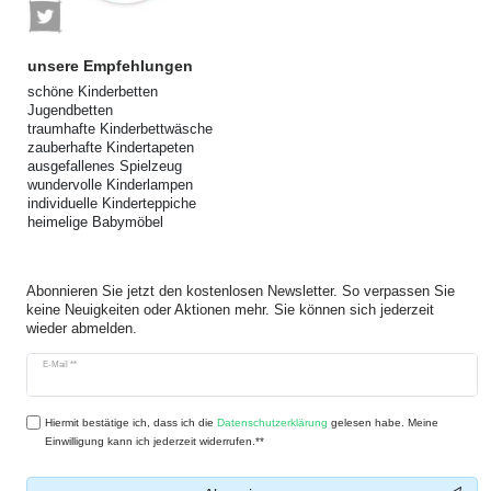
unsere Empfehlungen
schöne Kinderbetten
Jugendbetten
traumhafte Kinderbettwäsche
zauberhafte Kindertapeten
ausgefallenes Spielzeug
wundervolle Kinderlampen
individuelle Kinderteppiche
heimelige Babymöbel
Abonnieren Sie jetzt den kostenlosen Newsletter. So verpassen Sie
keine Neuigkeiten oder Aktionen mehr. Sie können sich jederzeit
wieder abmelden.
Newsletter
E-Mail **
Honig
Hiermit bestätige ich, dass ich die
Daten­schutz­erklärung
gelesen habe. Meine
Einwilligung kann ich jederzeit widerrufen.**