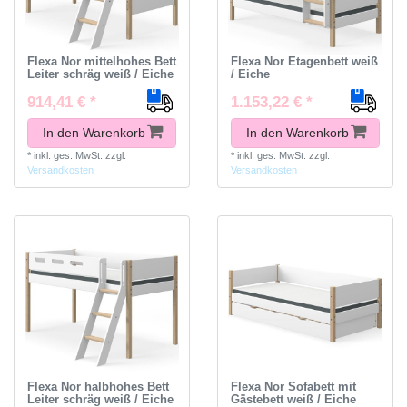
Flexa Nor mittelhohes Bett
Flexa Nor Etagenbett weiß
Leiter schräg weiß / Eiche
/ Eiche
914,41 € *
1.153,22 € *
In den Warenkorb
In den Warenkorb
*
inkl. ges. MwSt.
zzgl.
*
inkl. ges. MwSt.
zzgl.
Versandkosten
Versandkosten
Flexa Nor halbhohes Bett
Flexa Nor Sofabett mit
Leiter schräg weiß / Eiche
Gästebett weiß / Eiche