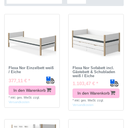
Flexa Nor Einzelbett weiß
Flexa Nor Sofabett incl.
/ Eiche
Gästebett & Schubladen
weiß / Eiche
377,11 € *
1.103,47 € *
In den Warenkorb
In den Warenkorb
*
inkl. ges. MwSt.
zzgl.
*
inkl. ges. MwSt.
zzgl.
Versandkosten
Versandkosten