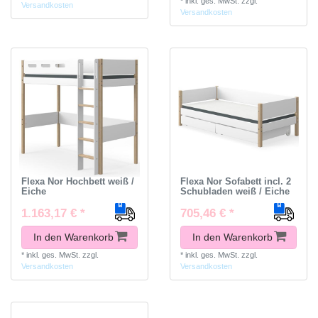
*
inkl. ges. MwSt.
zzgl.
Versandkosten
Versandkosten
Flexa Nor Hochbett weiß /
Flexa Nor Sofabett incl. 2
Eiche
Schubladen weiß / Eiche
1.163,17 € *
705,46 € *
In den Warenkorb
In den Warenkorb
*
inkl. ges. MwSt.
zzgl.
*
inkl. ges. MwSt.
zzgl.
Versandkosten
Versandkosten