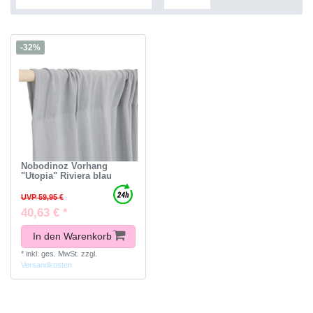
-32%
Nobodinoz Vorhang
"Utopia" Riviera blau
UVP 59,95 €
40,63 € *
In den Warenkorb
*
inkl. ges. MwSt.
zzgl.
Versandkosten