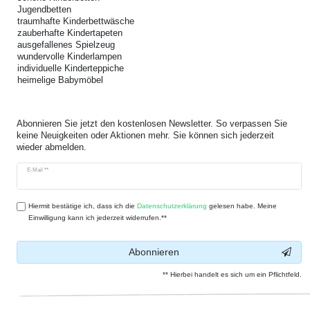
Jugendbetten
traumhafte Kinderbettwäsche
zauberhafte Kindertapeten
ausgefallenes Spielzeug
wundervolle Kinderlampen
individuelle Kinderteppiche
heimelige Babymöbel
Abonnieren Sie jetzt den kostenlosen Newsletter. So verpassen Sie
keine Neuigkeiten oder Aktionen mehr. Sie können sich jederzeit
wieder abmelden.
Newsletter
E-Mail **
Honig
Hiermit bestätige ich, dass ich die
Daten­schutz­erklärung
gelesen habe. Meine
Einwilligung kann ich jederzeit widerrufen.**
Abonnieren
** Hierbei handelt es sich um ein Pflichtfeld.