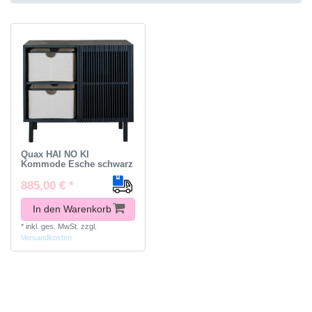
Quax HAI NO KI
Kommode Esche schwarz
885,00 € *
In den Warenkorb
*
inkl. ges. MwSt.
zzgl.
Versandkosten