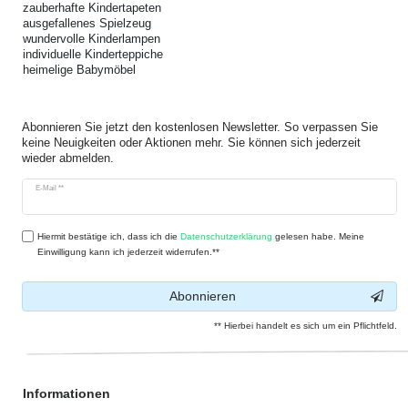
zauberhafte Kindertapeten
ausgefallenes Spielzeug
wundervolle Kinderlampen
individuelle Kinderteppiche
heimelige Babymöbel
Abonnieren Sie jetzt den kostenlosen Newsletter. So verpassen Sie
keine Neuigkeiten oder Aktionen mehr. Sie können sich jederzeit
wieder abmelden.
Newsletter
E-Mail **
Honig
Hiermit bestätige ich, dass ich die
Daten­schutz­erklärung
gelesen habe. Meine
Einwilligung kann ich jederzeit widerrufen.**
Abonnieren
** Hierbei handelt es sich um ein Pflichtfeld.
Informationen