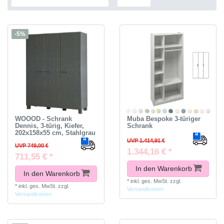
-5%
WOOOD - Schrank
Muba Bespoke 3-türiger
Dennis, 3-türig, Kiefer,
Schrank
202x158x55 cm, Stahlgrau
UVP 1.414,91 €
UVP 749,00 €
1.344,16 € *
711,55 € *
In den Warenkorb
In den Warenkorb
*
inkl. ges. MwSt.
zzgl.
*
inkl. ges. MwSt.
zzgl.
Versandkosten
Versandkosten