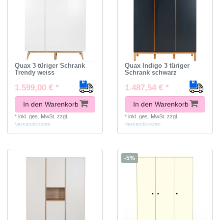
Quax 3 türiger Schrank
Quax Indigo 3 türiger
Trendy weiss
Schrank schwarz
1.599,00 € *
1.487,54 € *
In den Warenkorb
In den Warenkorb
*
inkl. ges. MwSt.
zzgl.
*
inkl. ges. MwSt.
zzgl.
Versandkosten
Versandkosten
-5%