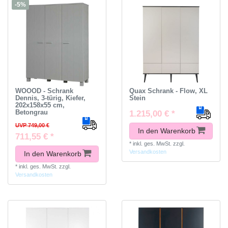
-5%
WOOOD - Schrank
Quax Schrank - Flow, XL
Dennis, 3-türig, Kiefer,
Stein
202x158x55 cm,
Betongrau
1.215,00 € *
UVP 749,00 €
In den Warenkorb
711,55 € *
*
inkl. ges. MwSt.
zzgl.
Versandkosten
In den Warenkorb
*
inkl. ges. MwSt.
zzgl.
Versandkosten