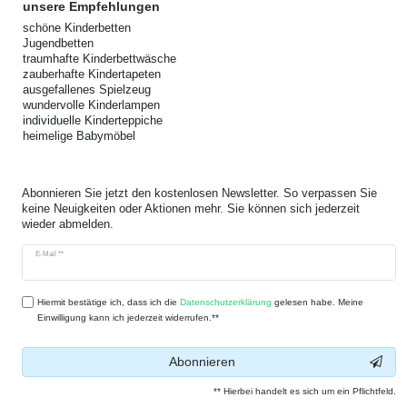
unsere Empfehlungen
schöne Kinderbetten
Jugendbetten
traumhafte Kinderbettwäsche
zauberhafte Kindertapeten
ausgefallenes Spielzeug
wundervolle Kinderlampen
individuelle Kinderteppiche
heimelige Babymöbel
Abonnieren Sie jetzt den kostenlosen Newsletter. So verpassen Sie
keine Neuigkeiten oder Aktionen mehr. Sie können sich jederzeit
wieder abmelden.
Newsletter
E-Mail **
Honig
Hiermit bestätige ich, dass ich die
Daten­schutz­erklärung
gelesen habe. Meine
Einwilligung kann ich jederzeit widerrufen.**
Abonnieren
** Hierbei handelt es sich um ein Pflichtfeld.