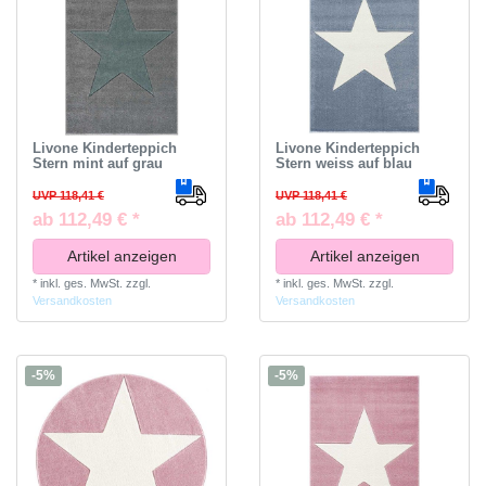
Livone Kinderteppich
Livone Kinderteppich
Stern mint auf grau
Stern weiss auf blau
UVP 118,41 €
UVP 118,41 €
ab 112,49 € *
ab 112,49 € *
Artikel anzeigen
Artikel anzeigen
*
inkl. ges. MwSt.
zzgl.
*
inkl. ges. MwSt.
zzgl.
Versandkosten
Versandkosten
-5%
-5%