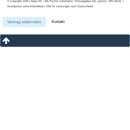
© Copyright 2026 | Hajus AG - Alle Rechte vorbehalten. Preisangaben inkl. gesetzl. 19% MwSt. |
Grundpreise siehe Artikeldetail | *Gilt für Lieferungen nach Deutschland!
Kontakt
Vertrag widerrufen