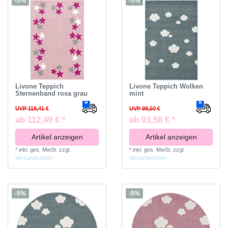
-5%
-5%
Livone Teppich
Livone Teppich Wolken
Sternenband rosa grau
mint
UVP 118,41 €
UVP 98,50 €
ab 112,49 € *
ab 93,58 € *
Artikel anzeigen
Artikel anzeigen
*
inkl. ges. MwSt.
zzgl.
*
inkl. ges. MwSt.
zzgl.
Versandkosten
Versandkosten
-5%
-5%