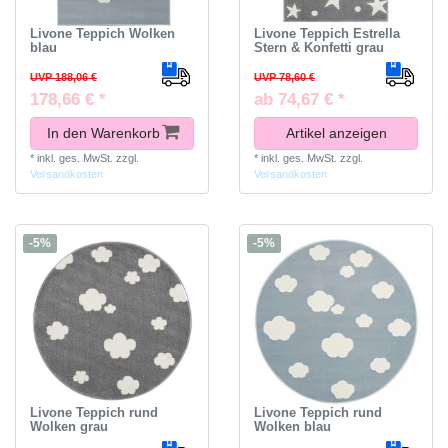
Livone Teppich Wolken
Livone Teppich Estrella
blau
Stern & Konfetti grau
UVP 188,06 €
UVP 78,60 €
178,66 € *
ab 74,67 € *
In den Warenkorb
Artikel anzeigen
*
inkl. ges. MwSt.
zzgl.
*
inkl. ges. MwSt.
zzgl.
Versandkosten
Versandkosten
-5%
-5%
Livone Teppich rund
Livone Teppich rund
Wolken grau
Wolken blau