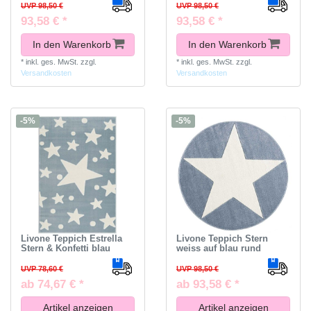
UVP 98,50 €
UVP 98,50 €
93,58 € *
93,58 € *
In den Warenkorb
In den Warenkorb
*
inkl. ges. MwSt.
zzgl.
*
inkl. ges. MwSt.
zzgl.
Versandkosten
Versandkosten
-5%
-5%
Livone Teppich Estrella
Livone Teppich Stern
Stern & Konfetti blau
weiss auf blau rund
UVP 78,60 €
UVP 98,50 €
ab 74,67 € *
ab 93,58 € *
Artikel anzeigen
Artikel anzeigen