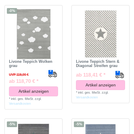
-0%
Livone Teppich Wolken
Livone Teppich Stern &
grau
Diagonal Streifen grau
ab 118,41 € *
UVP 119,00 €
ab 118,70 € *
Artikel anzeigen
Artikel anzeigen
*
inkl. ges. MwSt.
zzgl.
Versandkosten
*
inkl. ges. MwSt.
zzgl.
Versandkosten
-5%
-5%