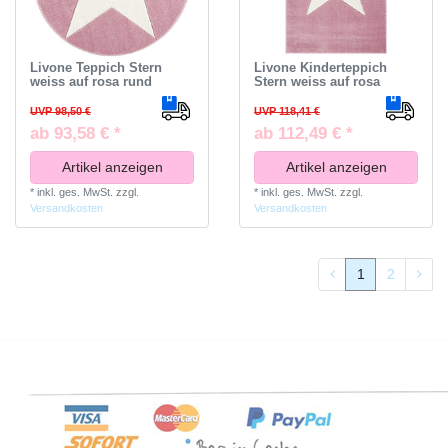
Livone Teppich Stern
Livone Kinderteppich
weiss auf rosa rund
Stern weiss auf rosa
UVP 98,50 €
UVP 118,41 €
ab 93,58 € *
ab 112,49 € *
Artikel anzeigen
Artikel anzeigen
*
inkl. ges. MwSt.
zzgl.
*
inkl. ges. MwSt.
zzgl.
Versandkosten
Versandkosten
1
2