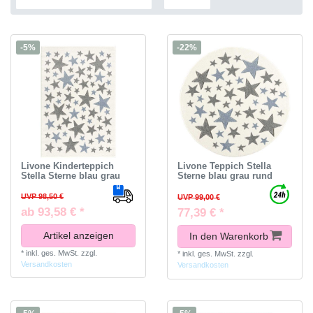
-5%
-22%
Livone Kinderteppich
Livone Teppich Stella
Stella Sterne blau grau
Sterne blau grau rund
UVP 98,50 €
UVP 99,00 €
ab 93,58 € *
77,39 € *
Artikel anzeigen
In den Warenkorb
*
inkl. ges. MwSt.
zzgl.
*
inkl. ges. MwSt.
zzgl.
Versandkosten
Versandkosten