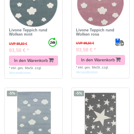
Livone Teppich rund
Livone Teppich rund
Wolken mint
Wolken rosa
UVP 98,50 €
UVP 98,50 €
93,58 € *
93,58 € *
In den Warenkorb
In den Warenkorb
*
inkl. ges. MwSt.
zzgl.
*
inkl. ges. MwSt.
zzgl.
Versandkosten
Versandkosten
-5%
-5%