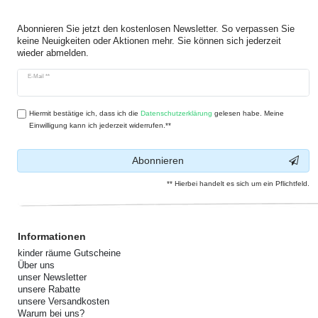
Abonnieren Sie jetzt den kostenlosen Newsletter. So verpassen Sie
keine Neuigkeiten oder Aktionen mehr. Sie können sich jederzeit
wieder abmelden.
Newsletter
E-Mail **
Honig
Hiermit bestätige ich, dass ich die
Daten­schutz­erklärung
gelesen habe. Meine
Einwilligung kann ich jederzeit widerrufen.**
Abonnieren
** Hierbei handelt es sich um ein Pflichtfeld.
Informationen
kinder räume Gutscheine
Über uns
unser Newsletter
unsere Rabatte
unsere Versandkosten
Warum bei uns?