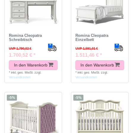
Romina Cleopatra
Romina Cleopatra
Schreibtisch
Einzelbett
UVP 1.790,02 €
UVP 1.591,01 €
1.700,52 € *
1.511,46 € *
In den Warenkorb
In den Warenkorb
*
inkl. ges. MwSt.
zzgl.
*
inkl. ges. MwSt.
zzgl.
Versandkosten
Versandkosten
-5%
-5%