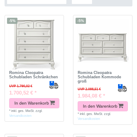
-5%
-5%
Romina Cleopatra
Romina Cleopatra
Schubladen Schränkchen
Schubladen Kommode
groß
UVP 1.790,02 €
UVP 2.088,51 €
1.700,52 € *
1.984,08 € *
In den Warenkorb
In den Warenkorb
*
inkl. ges. MwSt.
zzgl.
*
inkl. ges. MwSt.
zzgl.
Versandkosten
Versandkosten