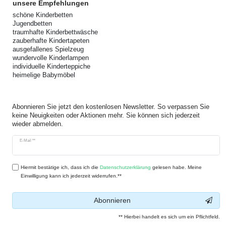
unsere Empfehlungen
schöne Kinderbetten
Jugendbetten
traumhafte Kinderbettwäsche
zauberhafte Kindertapeten
ausgefallenes Spielzeug
wundervolle Kinderlampen
individuelle Kinderteppiche
heimelige Babymöbel
Abonnieren Sie jetzt den kostenlosen Newsletter. So verpassen Sie
keine Neuigkeiten oder Aktionen mehr. Sie können sich jederzeit
wieder abmelden.
Newsletter
E-Mail **
Honig
Hiermit bestätige ich, dass ich die
Daten­schutz­erklärung
gelesen habe. Meine
Einwilligung kann ich jederzeit widerrufen.**
Abonnieren
** Hierbei handelt es sich um ein Pflichtfeld.