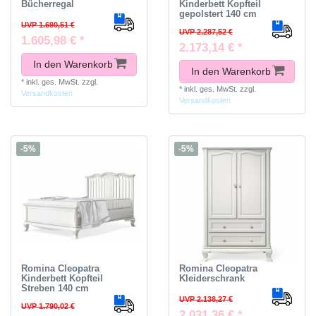
Bücherregal
Kinderbett Kopfteil
gepolstert 140 cm
UVP 1.690,51 €
UVP 2.287,52 €
1.605,98 € *
2.173,14 € *
In den Warenkorb
In den Warenkorb
*
inkl. ges. MwSt.
zzgl.
*
inkl. ges. MwSt.
zzgl.
Versandkosten
Versandkosten
-5%
-5%
Romina Cleopatra
Romina Cleopatra
Kinderbett Kopfteil
Kleiderschrank
Streben 140 cm
UVP 2.138,27 €
UVP 1.790,02 €
2.031,36 € *