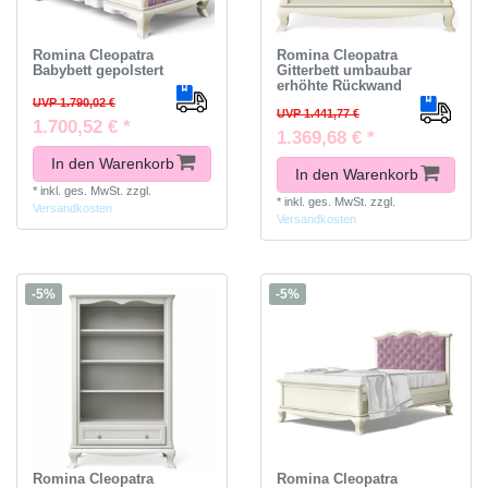
Romina Cleopatra
Romina Cleopatra
Babybett gepolstert
Gitterbett umbaubar
erhöhte Rückwand
UVP 1.790,02 €
UVP 1.441,77 €
1.700,52 € *
1.369,68 € *
In den Warenkorb
In den Warenkorb
*
inkl. ges. MwSt.
zzgl.
*
inkl. ges. MwSt.
zzgl.
Versandkosten
Versandkosten
-5%
-5%
Romina Cleopatra
Romina Cleopatra