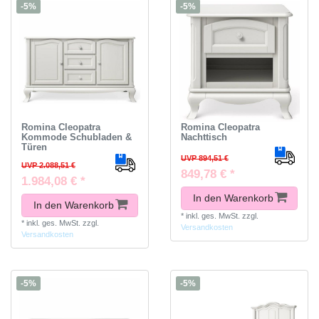
-5%
-5%
Romina Cleopatra
Romina Cleopatra
Kommode Schubladen &
Nachttisch
Türen
UVP 894,51 €
UVP 2.088,51 €
849,78 € *
1.984,08 € *
In den Warenkorb
In den Warenkorb
*
inkl. ges. MwSt.
zzgl.
*
inkl. ges. MwSt.
zzgl.
Versandkosten
Versandkosten
-5%
-5%