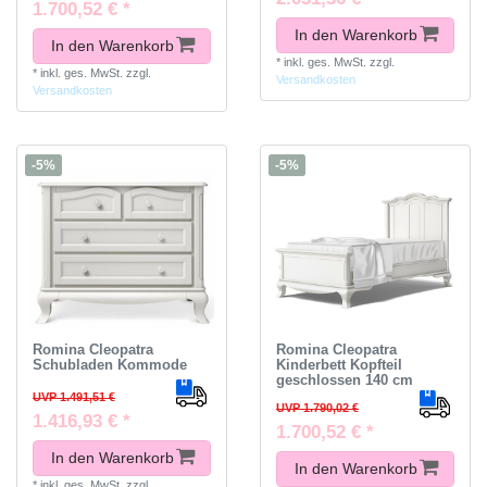
1.700,52 € *
In den Warenkorb
In den Warenkorb
*
inkl. ges. MwSt.
zzgl.
*
inkl. ges. MwSt.
zzgl.
Versandkosten
Versandkosten
-5%
-5%
Romina Cleopatra
Romina Cleopatra
Schubladen Kommode
Kinderbett Kopfteil
geschlossen 140 cm
UVP 1.491,51 €
UVP 1.790,02 €
1.416,93 € *
1.700,52 € *
In den Warenkorb
In den Warenkorb
*
inkl. ges. MwSt.
zzgl.