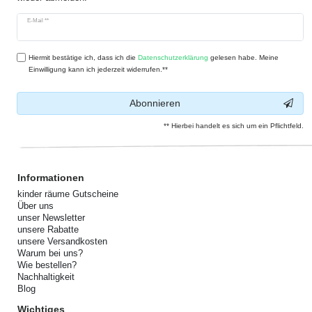
Newsletter
E-Mail **
Honig
Hiermit bestätige ich, dass ich die
Daten­schutz­erklärung
gelesen habe. Meine
Einwilligung kann ich jederzeit widerrufen.**
Abonnieren
** Hierbei handelt es sich um ein Pflichtfeld.
Informationen
kinder räume Gutscheine
Über uns
unser Newsletter
unsere Rabatte
unsere Versandkosten
Warum bei uns?
Wie bestellen?
Nachhaltigkeit
Blog
Wichtiges