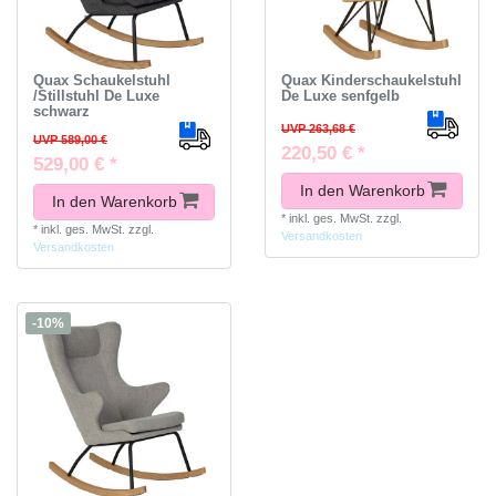
Quax Schaukelstuhl
Quax Kinderschaukelstuhl
/Stillstuhl De Luxe
De Luxe senfgelb
schwarz
UVP 263,68 €
UVP 589,00 €
220,50 € *
529,00 € *
In den Warenkorb
In den Warenkorb
*
inkl. ges. MwSt.
zzgl.
*
inkl. ges. MwSt.
zzgl.
Versandkosten
Versandkosten
-10%