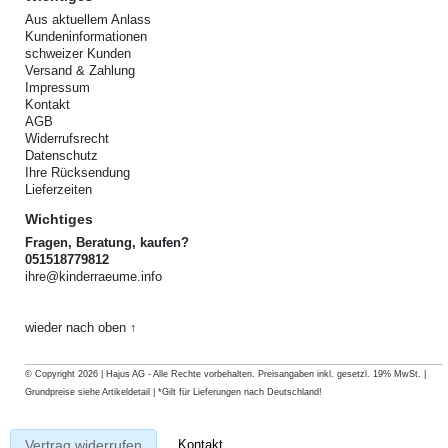
Aus aktuellem Anlass
Kundeninformationen
schweizer Kunden
Versand & Zahlung
Impressum
Kontakt
AGB
Widerrufsrecht
Datenschutz
Ihre Rücksendung
Lieferzeiten
Wichtiges
Fragen, Beratung, kaufen?
051518779812
ihre@kinderraeume.info
wieder nach oben ↑
© Copyright 2026 | Hajus AG - Alle Rechte vorbehalten. Preisangaben inkl. gesetzl. 19% MwSt. |
Grundpreise siehe Artikeldetail | *Gilt für Lieferungen nach Deutschland!
Kontakt
Vertrag widerrufen