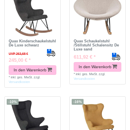
Quax Kinderschaukelstuhl
Quax Schaukelstuhl
De Luxe schwarz
/Stillstuhl Schalensitz De
Luxe sand
UVP 263,68 €
611,92 € *
245,00 € *
In den Warenkorb
In den Warenkorb
*
inkl. ges. MwSt.
zzgl.
*
inkl. ges. MwSt.
zzgl.
Versandkosten
Versandkosten
-10%
-16%