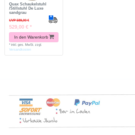
Quax Schaukelstuhl
/Stillstuhl De Luxe
sandgrau
UVP 589,00 €
529,00 € *
In den Warenkorb
*
inkl. ges. MwSt.
zzgl.
Versandkosten