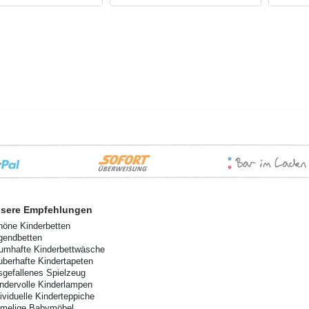
sere Empfehlungen
höne Kinderbetten
gendbetten
aumhafte Kinderbettwäsche
uberhafte Kindertapeten
sgefallenes Spielzeug
ndervolle Kinderlampen
dividuelle Kinderteppiche
imelige Babymöbel