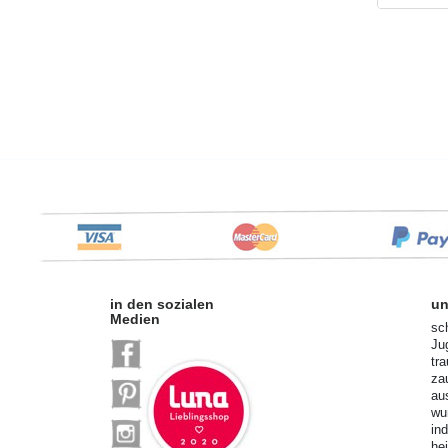
in den sozialen
un
Medien
sc
Ju
tr
za
au
wu
in
he