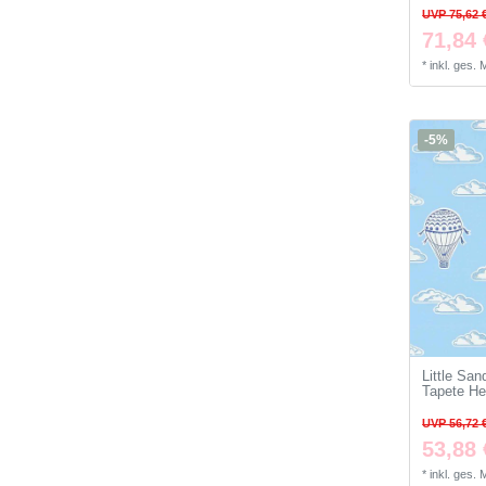
UVP 75,62 
71,84 
*
inkl. ges.
-5%
Little Sa
Tapete Hei
UVP 56,72 
53,88 
*
inkl. ges.