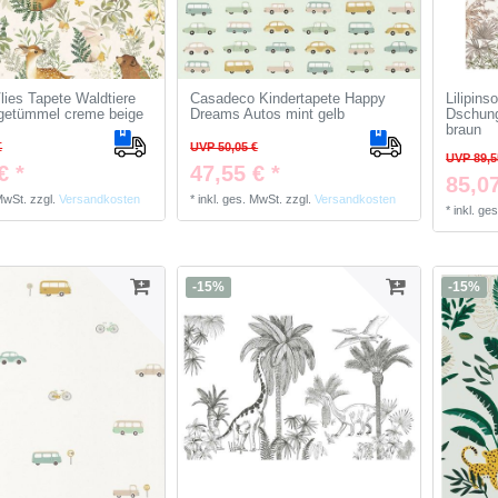
Vlies Tapete Waldtiere
Casadeco Kindertapete Happy
Lilipins
rgetümmel creme beige
Dreams Autos mint gelb
Dschung
braun
€
UVP 50,05 €
UVP 89,5
€ *
47,55 € *
85,07
 MwSt.
zzgl.
Versandkosten
*
inkl. ges. MwSt.
zzgl.
Versandkosten
*
inkl. ge
-15%
-15%