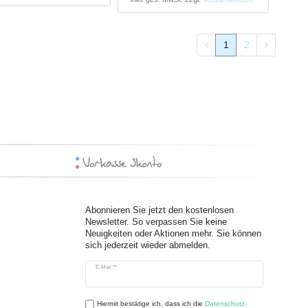
1
2
Abonnieren Sie jetzt den kostenlosen
Newsletter. So verpassen Sie keine
Neuigkeiten oder Aktionen mehr. Sie können
sich jederzeit wieder abmelden.
Newsletter
E-Mail **
Honig
Hiermit bestätige ich, dass ich die
Daten­schutz­