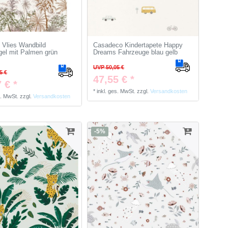
o Vlies Wandbild
Casadeco Kindertapete Happy
el mit Palmen grün
Dreams Fahrzeuge blau gelb
UVP 50,05 €
5 €
47,55 € *
 € *
*
inkl. ges. MwSt.
zzgl.
Versandkosten
s. MwSt.
zzgl.
Versandkosten
-5%