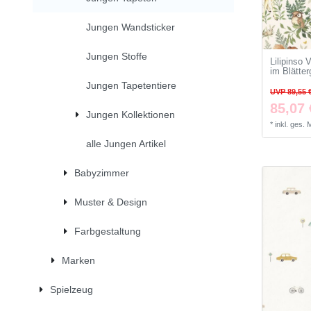
Jungen Wandsticker
Jungen Stoffe
Lilipinso 
im Blätte
Jungen Tapetentiere
UVP 89,55 
85,07 
Jungen Kollektionen
*
inkl. ges.
alle Jungen Artikel
Babyzimmer
Muster & Design
Farbgestaltung
Marken
Spielzeug