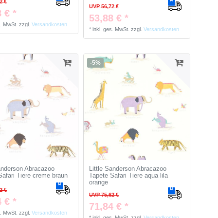
2 €
UVP 56,72 €
 € *
53,88 € *
s. MwSt.
zzgl.
Versandkosten
*
inkl. ges. MwSt.
zzgl.
Versandkosten
-5%
Sanderson Abracazoo
Little Sanderson Abracazoo
Safari Tiere creme braun
Tapete Safari Tiere aqua lila
orange
2 €
UVP 75,62 €
 € *
71,84 € *
s. MwSt.
zzgl.
Versandkosten
*
inkl. ges. MwSt.
zzgl.
Versandkosten