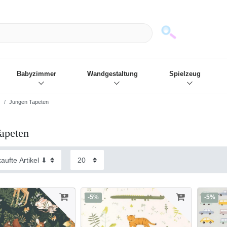
mack und wir die passenden Sachen
❋
- Focus: "Beste Online Shops 2
Babyzimmer
Wandgestaltung
Spielzeug
Jungen Tapeten
apeten
-5%
-5%