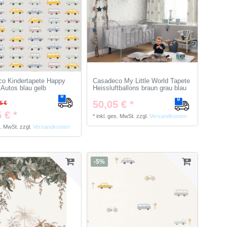
o Kindertapete Happy
Casadeco My Little World Tapete
Autos blau gelb
Heissluftballons braun grau blau
50,05 € *
5 €
 € *
*
inkl. ges. MwSt.
zzgl.
Versandkosten
s. MwSt.
zzgl.
Versandkosten
-5%