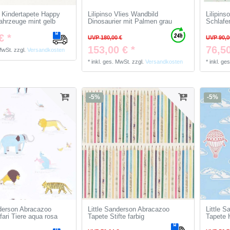
Kindertapete Happy
Lilipinso Vlies Wandbild
Lilipins
hrzeuge mint gelb
Dinosaurier mit Palmen grau
Schlafe
€ *
UVP 180,00 €
UVP 90,0
153,00 € *
76,50
 MwSt.
zzgl.
Versandkosten
*
inkl. ges. MwSt.
zzgl.
Versandkosten
*
inkl. ge
-5%
-5%
nderson Abracazoo
Little Sanderson Abracazoo
Little 
fari Tiere aqua rosa
Tapete Stifte farbig
Tapete H