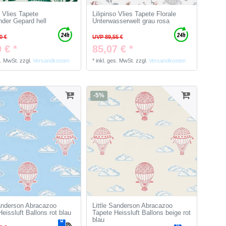
o Vlies Tapete
Lilipinso Vlies Tapete Florale
nder Gepard hell
Unterwasserwelt grau rosa
0 €
UVP 89,55 €
 € *
85,07 € *
s. MwSt.
zzgl.
Versandkosten
*
inkl. ges. MwSt.
zzgl.
Versandkosten
-5%
Sanderson Abracazoo
Little Sanderson Abracazoo
eissluft Ballons rot blau
Tapete Heissluft Ballons beige rot
blau