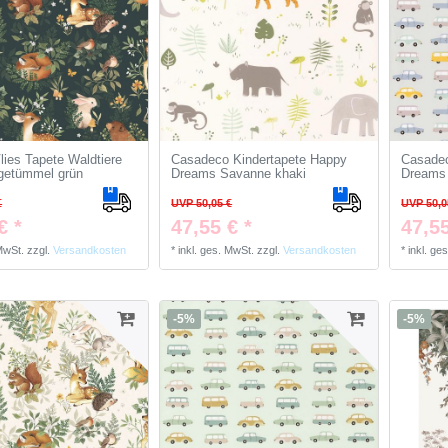
Vlies Tapete Waldtiere
Casadeco Kindertapete Happy
Casadec
rgetümmel grün
Dreams Savanne khaki
Dreams 
€
UVP 50,05 €
UVP 50,0
€ *
47,55 € *
47,55
 MwSt.
zzgl.
Versandkosten
*
inkl. ges. MwSt.
zzgl.
Versandkosten
*
inkl. ge
-5%
-5%