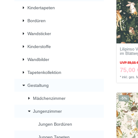
Kindertapeten
Bordüren
Wandsticker
Kinderstoffe
Lilipinso 
im Blätte
Wandbilder
UVP 89,55 
75,00 
Tapetenkollektion
*
inkl. ges.
Gestaltung
Mädchenzimmer
-5%
Jungenzimmer
Jungen Bordüren
Jungen Tapeten