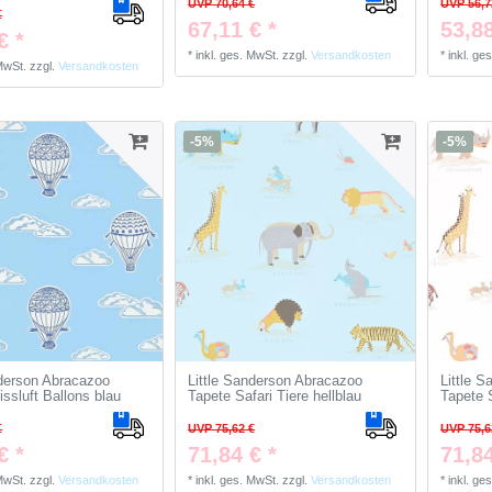
UVP 70,64 €
UVP 56,7
€
67,11 € *
53,88
€ *
*
inkl. ges. MwSt.
zzgl.
Versandkosten
*
inkl. ge
 MwSt.
zzgl.
Versandkosten
-5%
-5%
nderson Abracazoo
Little Sanderson Abracazoo
Little 
ssluft Ballons blau
Tapete Safari Tiere hellblau
Tapete 
€
UVP 75,62 €
UVP 75,6
€ *
71,84 € *
71,84
 MwSt.
zzgl.
Versandkosten
*
inkl. ges. MwSt.
zzgl.
Versandkosten
*
inkl. ge