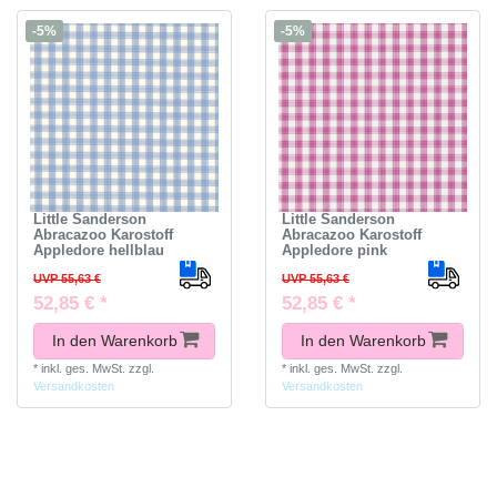
-5%
-5%
Little Sanderson
Little Sanderson
Abracazoo Karostoff
Abracazoo Karostoff
Appledore hellblau
Appledore pink
UVP 55,63 €
UVP 55,63 €
52,85 € *
52,85 € *
In den Warenkorb
In den Warenkorb
*
inkl. ges. MwSt.
zzgl.
*
inkl. ges. MwSt.
zzgl.
Versandkosten
Versandkosten