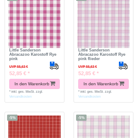
Little Sanderson
Little Sanderson
Abracazoo Karostoff Rye
Abracazoo Karostoff Rye
pink
pink flieder
UVP 55,63 €
UVP 55,63 €
52,85 € *
52,85 € *
In den Warenkorb
In den Warenkorb
*
inkl. ges. MwSt.
zzgl.
*
inkl. ges. MwSt.
zzgl.
Versandkosten
Versandkosten
-5%
-5%