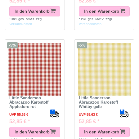
52,85 € *
52,85 € *
In den Warenkorb
In den Warenkorb
*
inkl. ges. MwSt.
zzgl.
*
inkl. ges. MwSt.
zzgl.
Versandkosten
Versandkosten
-5%
-5%
Little Sanderson
Little Sanderson
Abracazoo Karostoff
Abracazoo Karostoff
Appledore rot
Whitby gelb
UVP 55,63 €
UVP 55,63 €
52,85 € *
52,85 € *
In den Warenkorb
In den Warenkorb