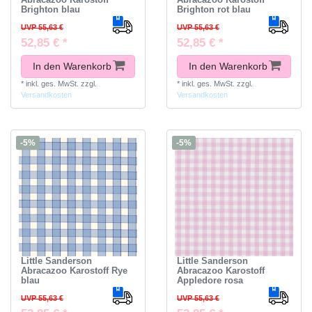
Brighton blau
Brighton rot blau
UVP 55,63 €
UVP 55,63 €
52,85 € *
52,85 € *
In den Warenkorb
In den Warenkorb
*
inkl. ges. MwSt.
zzgl.
*
inkl. ges. MwSt.
zzgl.
Versandkosten
Versandkosten
-5%
-5%
Little Sanderson
Little Sanderson
Abracazoo Karostoff Rye
Abracazoo Karostoff
blau
Appledore rosa
UVP 55,63 €
UVP 55,63 €