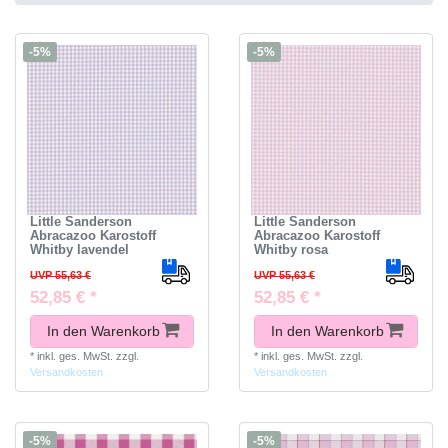
-5%
-5%
Little Sanderson
Little Sanderson
Abracazoo Karostoff
Abracazoo Karostoff
Whitby lavendel
Whitby rosa
UVP 55,63 €
UVP 55,63 €
52,85 € *
52,85 € *
In den Warenkorb
In den Warenkorb
*
inkl. ges. MwSt.
zzgl.
*
inkl. ges. MwSt.
zzgl.
Versandkosten
Versandkosten
-5%
-5%