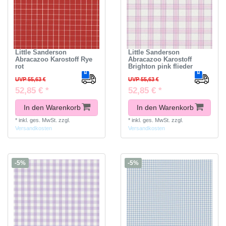
Little Sanderson
Little Sanderson
Abracazoo Karostoff Rye
Abracazoo Karostoff
rot
Brighton pink flieder
UVP 55,63 €
UVP 55,63 €
52,85 € *
52,85 € *
In den Warenkorb
In den Warenkorb
*
inkl. ges. MwSt.
zzgl.
*
inkl. ges. MwSt.
zzgl.
Versandkosten
Versandkosten
-5%
-5%