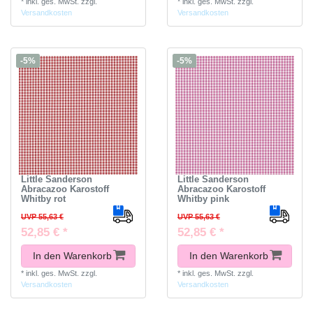
*
inkl. ges. MwSt.
zzgl.
*
inkl. ges. MwSt.
zzgl.
Versandkosten
Versandkosten
-5%
-5%
Little Sanderson
Little Sanderson
Abracazoo Karostoff
Abracazoo Karostoff
Whitby rot
Whitby pink
UVP 55,63 €
UVP 55,63 €
52,85 € *
52,85 € *
In den Warenkorb
In den Warenkorb
*
inkl. ges. MwSt.
zzgl.
*
inkl. ges. MwSt.
zzgl.
Versandkosten
Versandkosten