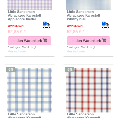
Little Sanderson
Little Sanderson
Abracazoo Karostoff
Abracazoo Karostoff
Appledore flieder
Whitby blau
UVP 55,63 €
UVP 55,63 €
52,85 € *
52,85 € *
In den Warenkorb
In den Warenkorb
*
inkl. ges. MwSt.
zzgl.
*
inkl. ges. MwSt.
zzgl.
Versandkosten
Versandkosten
-5%
-5%
Little Sanderson
Little Sanderson
Abracazoo Karostoff
Abracazoo Karostoff