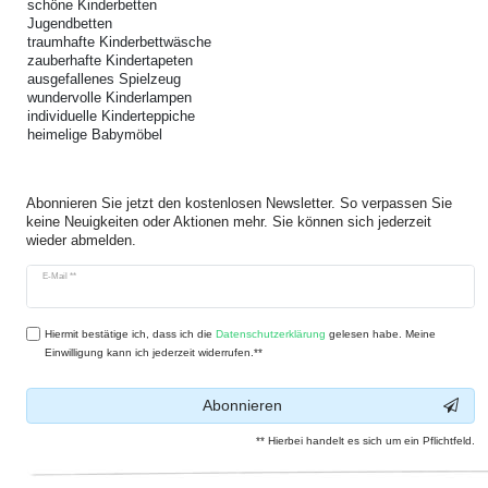
schöne Kinderbetten
Jugendbetten
traumhafte Kinderbettwäsche
zauberhafte Kindertapeten
ausgefallenes Spielzeug
wundervolle Kinderlampen
individuelle Kinderteppiche
heimelige Babymöbel
Abonnieren Sie jetzt den kostenlosen Newsletter. So verpassen Sie
keine Neuigkeiten oder Aktionen mehr. Sie können sich jederzeit
wieder abmelden.
Newsletter
E-Mail **
Honig
Hiermit bestätige ich, dass ich die
Daten­schutz­erklärung
gelesen habe. Meine
Einwilligung kann ich jederzeit widerrufen.**
Abonnieren
** Hierbei handelt es sich um ein Pflichtfeld.