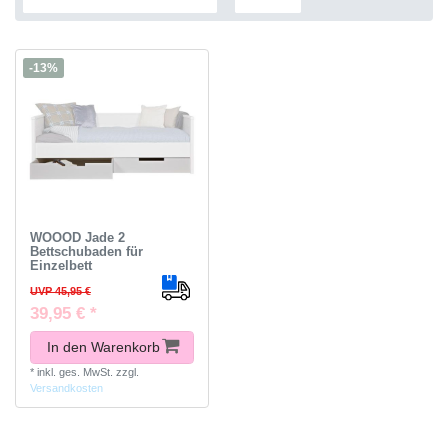
-13%
WOOOD Jade 2
Bettschubaden für
Einzelbett
UVP 45,95 €
39,95 € *
In den Warenkorb
*
inkl. ges. MwSt.
zzgl.
Versandkosten