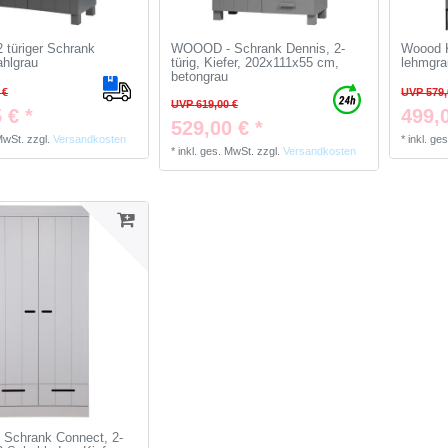
türiger Schrank
WOOOD - Schrank Dennis, 2-
Woood K
ahlgrau
türig, Kiefer, 202x111x55 cm,
lehmgra
betongrau
 €
UVP 579,
UVP 619,00 €
 € *
499,0
529,00 € *
 MwSt.
zzgl.
Versandkosten
*
inkl. ge
*
inkl. ges. MwSt.
zzgl.
Versandkosten
Schrank Connect, 2-