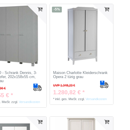
-5%
- Schrank Dennis, 3-
Maison Charlotte Kleiderschrank
Kiefer, 202x158x55 cm,
Opera 2 türig grau
au
UVP 1.348,23 €
00 €
1.280,82 € *
5 € *
*
inkl. ges. MwSt.
zzgl.
Versandkosten
s. MwSt.
zzgl.
Versandkosten