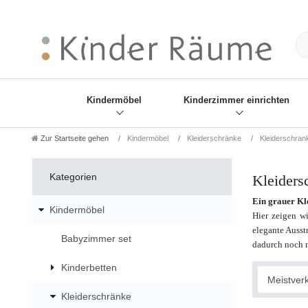
❋
Sie haben den Gesch
Kindermöbel
Kinderzimmer einrichten
Zur Startseite gehen
Kindermöbel
Kleiderschränke
Kleiderschran
Kategorien
Kleiders
Ein grauer Kl
Kindermöbel
Hier zeigen w
elegante Ausst
Babyzimmer set
dadurch noch m
Kinderbetten
Kleiderschränke