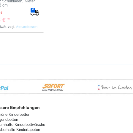
 2 Schubladen, Kiefer,
3 cm
 €
 € *
 MwSt.
zzgl.
Versandkosten
sere Empfehlungen
höne Kinderbetten
gendbetten
aumhafte Kinderbettwäsche
uberhafte Kindertapeten