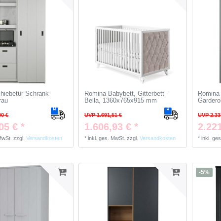
hiebetür Schrank
Romina Babybett, Gitterbett -
Romina 
rau
Bella, 1360x765x915 mm
Gardero
00 €
UVP 1.691,51 €
UVP 2.33
05 € *
1.606,93 € *
2.221
 MwSt.
zzgl.
Versandkosten
*
inkl. ges. MwSt.
zzgl.
Versandkosten
*
inkl. ge
-5%