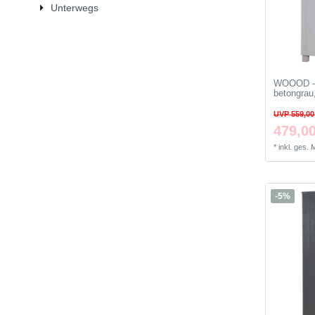
Unterwegs
WOOOD - 
betongrau
UVP 559,00
479,00
*
inkl. ges.
-5%