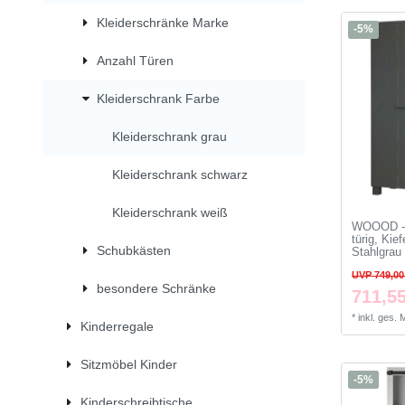
Kleiderschränke Marke
-5%
Anzahl Türen
Kleiderschrank Farbe
Kleiderschrank grau
Kleiderschrank schwarz
Kleiderschrank weiß
WOOOD - 
türig, Kie
Schubkästen
Stahlgrau
UVP 749,00
besondere Schränke
711,55
*
inkl. ges.
Kinderregale
Sitzmöbel Kinder
-5%
Kinderschreibtische