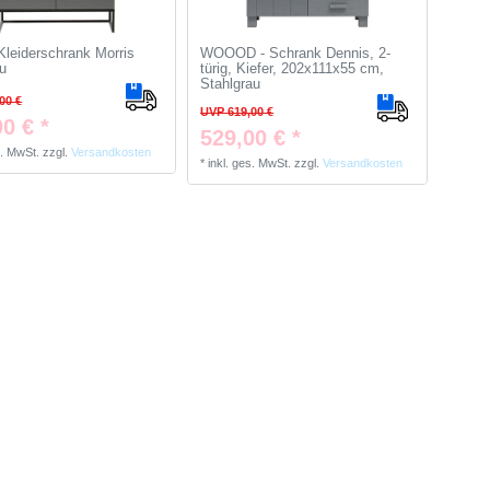
leiderschrank Morris
WOOOD - Schrank Dennis, 2-
u
türig, Kiefer, 202x111x55 cm,
Stahlgrau
00 €
UVP 619,00 €
0 € *
529,00 € *
s. MwSt.
zzgl.
Versandkosten
*
inkl. ges. MwSt.
zzgl.
Versandkosten