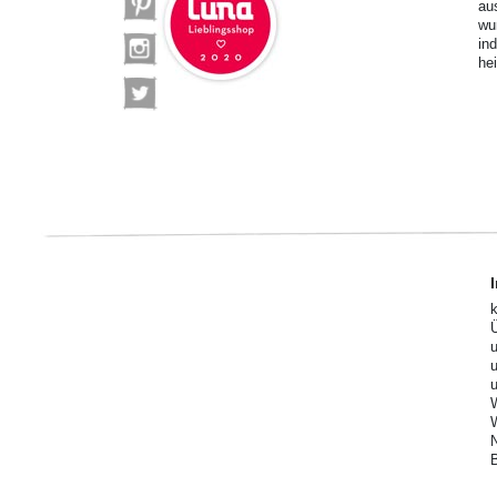
au
wu
in
he