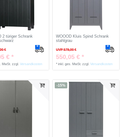
2 türiger Schrank
WOOOD Kluis Spind Schrank
schwarz
stahlgrau
00 €
UVP 579,00 €
5 € *
550,05 € *
s. MwSt.
zzgl.
Versandkosten
*
inkl. ges. MwSt.
zzgl.
Versandkosten
-15%