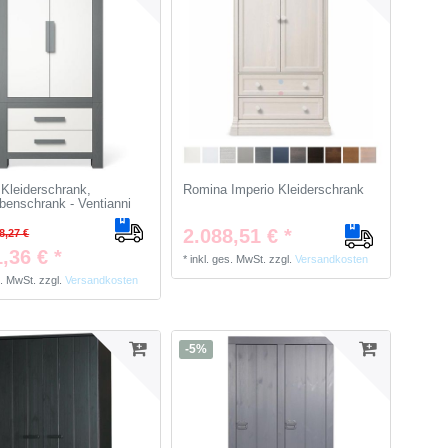
Kleiderschrank,
Romina Imperio Kleiderschrank
benschrank - Ventianni
2.088,51 € *
8,27 €
,36 € *
*
inkl. ges. MwSt.
zzgl.
Versandkosten
s. MwSt.
zzgl.
Versandkosten
-5%