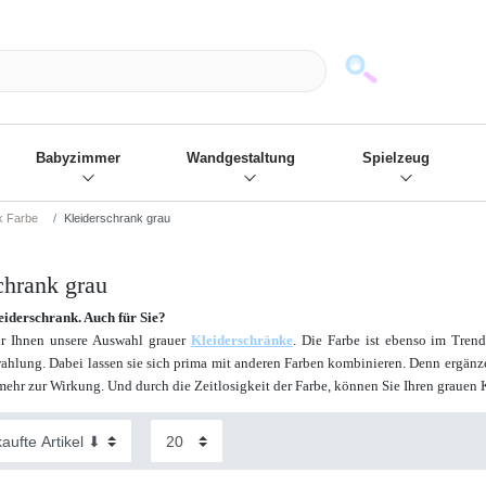
mack und wir die passenden Sachen
❋
- Focus: "Beste Online Shops 2
Babyzimmer
Wandgestaltung
Spielzeug
k Farbe
Kleiderschrank grau
chrank grau
eiderschrank. Auch für Sie?
ir Ihnen unsere Auswahl grauer
Kleiderschränke
. Die Farbe ist ebenso im Tren
rahlung. Dabei lassen sie sich prima mit anderen Farben kombinieren. Denn ergä
ehr zur Wirkung. Und durch die Zeitlosigkeit der Farbe, können Sie Ihren grauen K