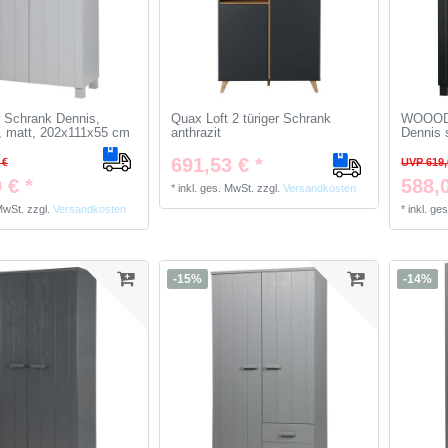
Schrank Dennis,
Quax Loft 2 türiger Schrank
WOOOD 
, matt, 202x111x55 cm
anthrazit
Dennis 
691,53 € *
 €
UVP 619,
 € *
588,0
*
inkl. ges. MwSt.
zzgl.
Versandkosten
 MwSt.
zzgl.
Versandkosten
*
inkl. ge
-15%
-14%