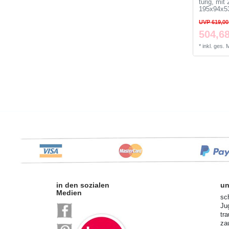
türig, mit
195x94x5
UVP 619,00
504,68
*
inkl. ges.
in den sozialen
un
Medien
sc
Ju
tr
za