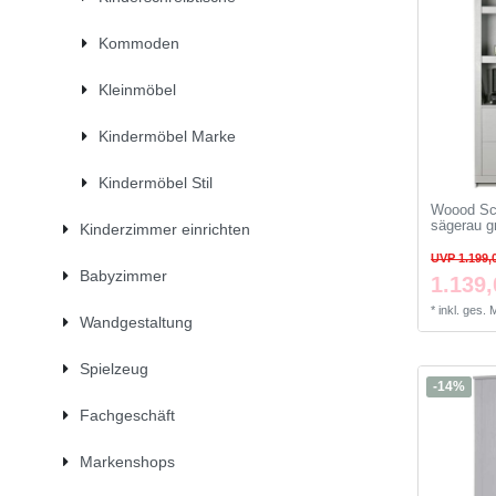
Kommoden
Kleinmöbel
Kindermöbel Marke
Kindermöbel Stil
Woood Sc
sägerau g
Kinderzimmer einrichten
UVP 1.199,
Babyzimmer
1.139,
*
inkl. ges.
Wandgestaltung
Spielzeug
-14%
Fachgeschäft
Markenshops