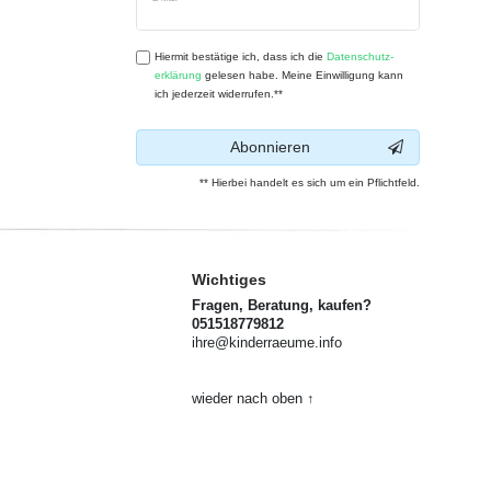
Honig
Hiermit bestätige ich, dass ich die
Daten­schutz­
erklärung
gelesen habe. Meine Einwilligung kann
ich jederzeit widerrufen.**
Abonnieren
** Hierbei handelt es sich um ein Pflichtfeld.
Wichtiges
Fragen, Beratung, kaufen?
051518779812
ihre@kinderraeume.info
wieder nach oben ↑