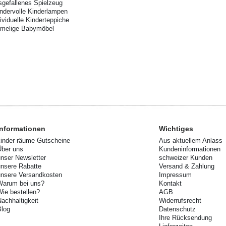
sgefallenes Spielzeug
ndervolle Kinderlampen
dividuelle Kinderteppiche
imelige Babymöbel
Informationen
Wichtiges
kinder räume Gutscheine
Aus aktuellem Anlass
Über uns
Kundeninformationen
unser Newsletter
schweizer Kunden
unsere Rabatte
Versand & Zahlung
unsere Versandkosten
Impressum
Warum bei uns?
Kontakt
Wie bestellen?
AGB
Nachhaltigkeit
Widerrufsrecht
Blog
Datenschutz
Ihre Rücksendung