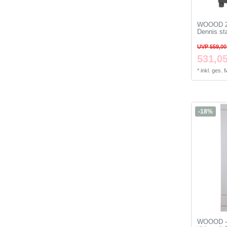
WOOOD 2 
Dennis st
UVP 559,00
531,05
*
inkl. ges.
-18%
WOOOD - 