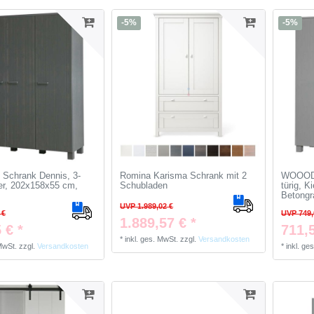
-5%
-5%
Schrank Dennis, 3-
Romina Karisma Schrank mit 2
WOOOD 
fer, 202x158x55 cm,
Schubladen
türig, 
Betongr
UVP 1.989,02 €
 €
UVP 749,
1.889,57 € *
 € *
711,5
*
inkl. ges. MwSt.
zzgl.
Versandkosten
 MwSt.
zzgl.
Versandkosten
*
inkl. ge